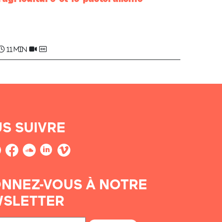
Francis POINEAU , Maider ZAMPONI ,
Maddi GASTELLUSSARRY
11 min
S SUIVRE
NNEZ-VOUS À NOTRE
SLETTER