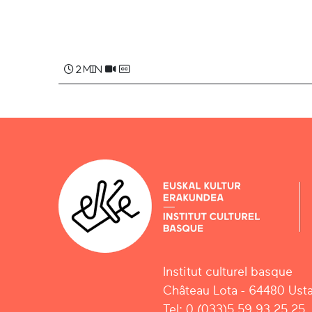
2 min
Institut culturel basque
Château Lota - 64480 Usta
Tel: 0 (033)5 59 93 25 25