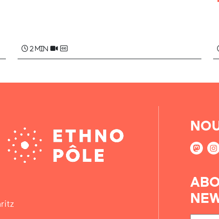
2 min
NOU
ABO
NEW
ritz