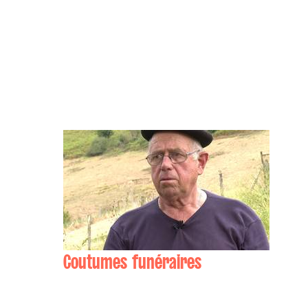
Coutumes funéraires
François (Frantxoa) CACHENAUT