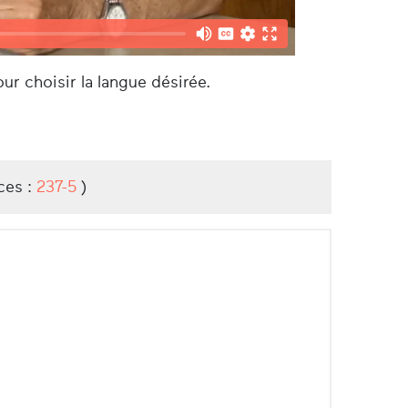
ur choisir la langue désirée.
ces :
237-5
)