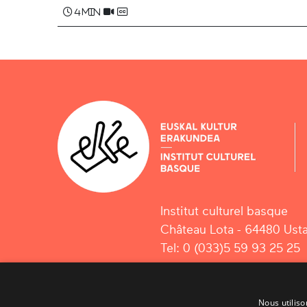
4 min
Institut culturel basque
Château Lota - 64480 Usta
Tel: 0 (033)5 59 93 25 25
Nous utiliso