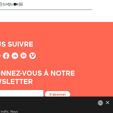
5 min
S SUIVRE
NNEZ-VOUS À NOTRE
SLETTER
S'abonner
×
 trafic. Nous