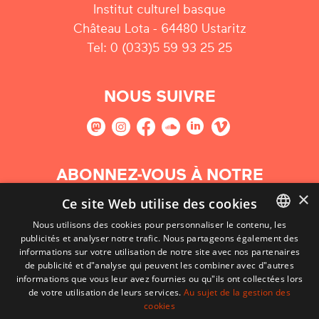
Institut culturel basque
Château Lota - 64480 Ustaritz
Tel: 0 (033)5 59 93 25 25
NOUS SUIVRE
ABONNEZ-VOUS À NOTRE
NEWSLETTER
×
Ce site Web utilise des cookies
Nous utilisons des cookies pour personnaliser le contenu, les
S'abonner
publicités et analyser notre trafic. Nous partageons également des
BASQUE
informations sur votre utilisation de notre site avec nos partenaires
FRENCH
de publicité et d"analyse qui peuvent les combiner avec d"autres
informations que vous leur avez fournies ou qu"ils ont collectées lors
SPANISH
de votre utilisation de leurs services.
Au sujet de la gestion des
cookies
ENGLISH