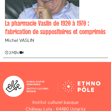
La pharmacie Vaslin de 1920 à 1970 :
fabrication de suppositoires et comprimés
Michel VASLIN
2 min
Institut culturel basque
Château Lota - 64480 Ustaritz