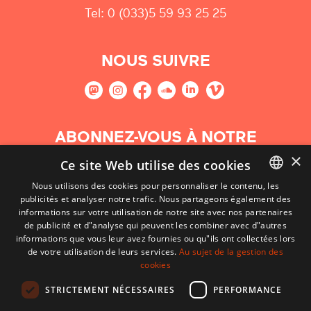
Tel: 0 (033)5 59 93 25 25
NOUS SUIVRE
ABONNEZ-VOUS À NOTRE
NEWSLETTER
×
Ce site Web utilise des cookies
Nous utilisons des cookies pour personnaliser le contenu, les
S'abonner
publicités et analyser notre trafic. Nous partageons également des
BASQUE
informations sur votre utilisation de notre site avec nos partenaires
FRENCH
de publicité et d"analyse qui peuvent les combiner avec d"autres
informations que vous leur avez fournies ou qu"ils ont collectées lors
SPANISH
de votre utilisation de leurs services.
Au sujet de la gestion des
cookies
ENGLISH
STRICTEMENT NÉCESSAIRES
PERFORMANCE