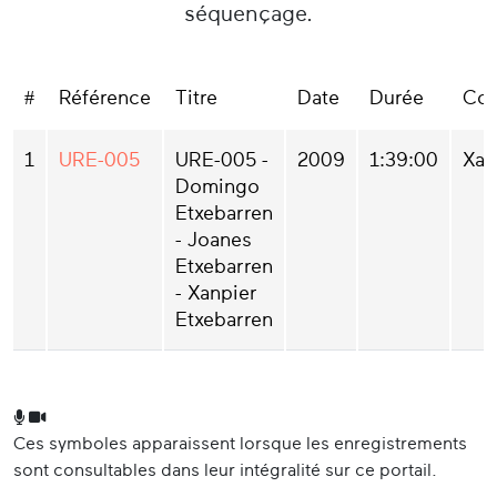
séquençage.
#
Référence
Titre
Date
Durée
Col
1
URE-005
URE-005 -
2009
1:39:00
Xan
Domingo
Etxebarren
- Joanes
Etxebarren
- Xanpier
Etxebarren
Ces symboles apparaissent lorsque les enregistrements
sont consultables dans leur intégralité sur ce portail.