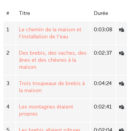
#
Titre
Durée
1
Le chemin de la maison et
0:03:08
l’installation de l’eau
2
Des brebis, des vaches, des
0:02:37
ânes et des chèvres à la
maison
3
Trois troupeaux de brebis à
0:04:24
la maison
4
Les montagnes étaient
0:02:41
propres
5
Les brebis allaient pâturer
0:02:04