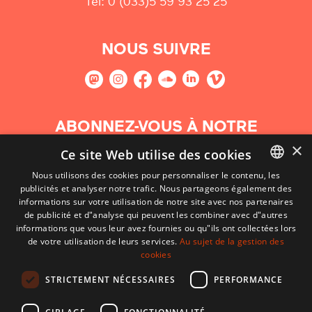
Tel: 0 (033)5 59 93 25 25
NOUS SUIVRE
ABONNEZ-VOUS À NOTRE
NEWSLETTER
×
Ce site Web utilise des cookies
Nous utilisons des cookies pour personnaliser le contenu, les
S'abonner
publicités et analyser notre trafic. Nous partageons également des
BASQUE
informations sur votre utilisation de notre site avec nos partenaires
FRENCH
de publicité et d"analyse qui peuvent les combiner avec d"autres
informations que vous leur avez fournies ou qu"ils ont collectées lors
SPANISH
de votre utilisation de leurs services.
Au sujet de la gestion des
cookies
ENGLISH
STRICTEMENT NÉCESSAIRES
PERFORMANCE