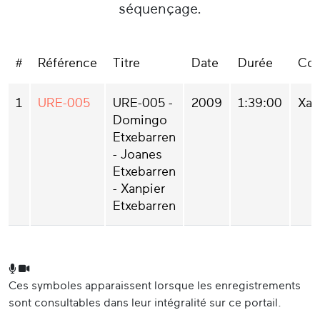
séquençage.
#
Référence
Titre
Date
Durée
Col
1
URE-005
URE-005 -
2009
1:39:00
Xan
Domingo
Etxebarren
- Joanes
Etxebarren
- Xanpier
Etxebarren
Ces symboles apparaissent lorsque les enregistrements
sont consultables dans leur intégralité sur ce portail.