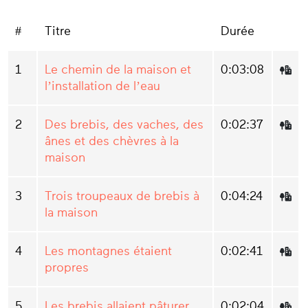
#
Titre
Durée
1
Le chemin de la maison et
0:03:08
l’installation de l’eau
2
Des brebis, des vaches, des
0:02:37
ânes et des chèvres à la
maison
3
Trois troupeaux de brebis à
0:04:24
la maison
4
Les montagnes étaient
0:02:41
propres
5
Les brebis allaient pâturer
0:02:04