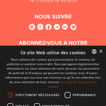
Tel: 0 (033)5 59 93 25 25
NOUS SUIVRE
ABONNEZ-VOUS À NOTRE
NEWSLETTER
×
Ce site Web utilise des cookies
Nous utilisons des cookies pour personnaliser le contenu, les
S'abonner
publicités et analyser notre trafic. Nous partageons également des
BASQUE
informations sur votre utilisation de notre site avec nos partenaires
FRENCH
de publicité et d"analyse qui peuvent les combiner avec d"autres
informations que vous leur avez fournies ou qu"ils ont collectées lors
SPANISH
de votre utilisation de leurs services.
Au sujet de la gestion des
cookies
ENGLISH
STRICTEMENT NÉCESSAIRES
PERFORMANCE