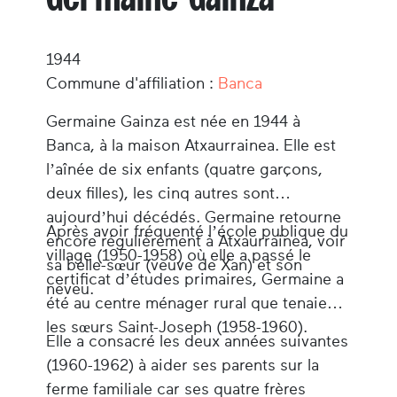
1944
Commune d'affiliation :
Banca
Germaine Gainza
est née en 1944 à
Banca, à la maison Atxaurrainea. Elle est
l’aînée de six enfants (quatre garçons,
deux filles), les cinq autres sont
aujourd’hui décédés. Germaine retourne
Après avoir fréquenté l’école publique du
encore régulièrement à Atxaurrainea, voir
village (1950-1958) où elle a passé le
sa belle-sœur (veuve de Xan) et son
certificat d’études primaires, Germaine a
neveu.
été au centre ménager rural que tenaient
les sœurs Saint-Joseph (1958-1960).
Elle a consacré les deux années suivantes
(1960-1962) à aider ses parents sur la
ferme familiale car ses quatre frères