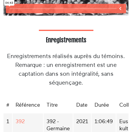
Enregistrements
Enregistrements réalisés auprès du témoins.
Remarque : un enregistrement est une
captation dans son intégralité, sans
séquençage.
#
Référence
Titre
Date
Durée
Colle
1
392
392 -
2021
1:06:49
Eusk
Germaine
kultu