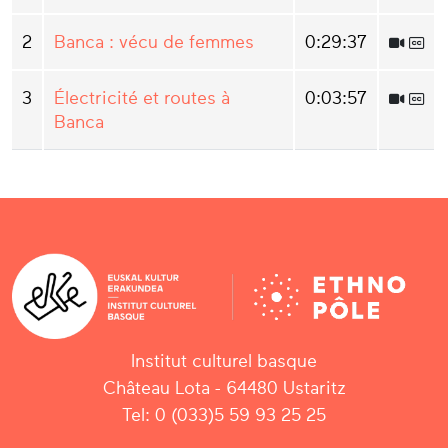
2
Banca : vécu de femmes
0:29:37
3
Électricité et routes à
0:03:57
Banca
Institut culturel basque
Château Lota - 64480 Ustaritz
Tel: 0 (033)5 59 93 25 25