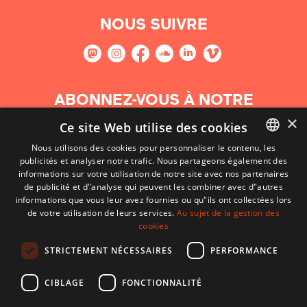
NOUS SUIVRE
ABONNEZ-VOUS À NOTRE
NEWSLETTER
×
Ce site Web utilise des cookies
Nous utilisons des cookies pour personnaliser le contenu, les
S'abonner
publicités et analyser notre trafic. Nous partageons également des
BASQUE
informations sur votre utilisation de notre site avec nos partenaires
FRENCH
de publicité et d"analyse qui peuvent les combiner avec d"autres
informations que vous leur avez fournies ou qu"ils ont collectées lors
SPANISH
de votre utilisation de leurs services.
Au sujet de la gestion des
cookies
ENGLISH
STRICTEMENT NÉCESSAIRES
PERFORMANCE
CIBLAGE
FONCTIONNALITÉ