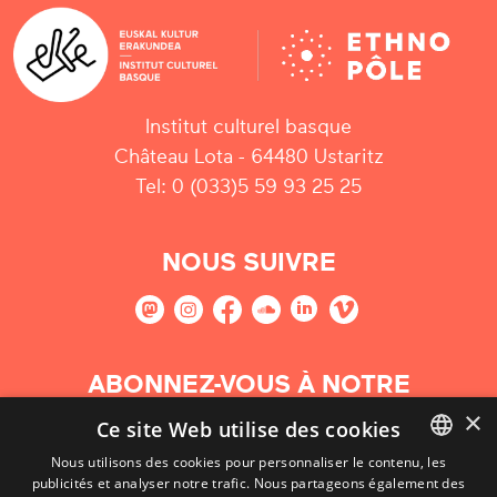
Institut culturel basque
Château Lota - 64480 Ustaritz
Tel: 0 (033)5 59 93 25 25
NOUS SUIVRE
ABONNEZ-VOUS À NOTRE
NEWSLETTER
×
Ce site Web utilise des cookies
Nous utilisons des cookies pour personnaliser le contenu, les
S'abonner
publicités et analyser notre trafic. Nous partageons également des
BASQUE