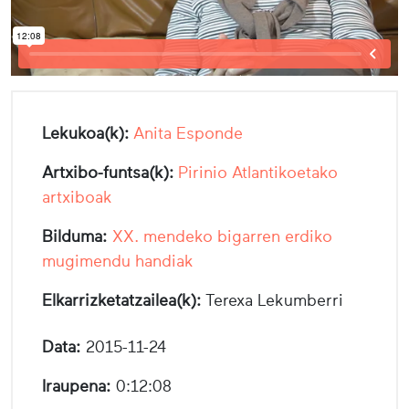
Lekukoa(k):
Anita Esponde
Artxibo-funtsa(k):
Pirinio Atlantikoetako
artxiboak
Bilduma:
XX. mendeko bigarren erdiko
mugimendu handiak
Elkarrizketatzailea(k):
Terexa Lekumberri
Data:
2015-11-24
Iraupena:
0:12:08