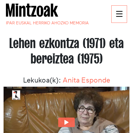
IPAR EUSKAL HERRIKO AHOZKO MEMORIA
Lehen ezkontza (1971) eta
bereiztea (1975)
Lekukoa(k):
Anita Esponde