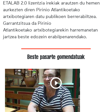
ETALAB 2.0 lizentzia irekiak arautzen du hemen
aurkezten diren Pirinio Atlantikoetako
artxibotegiaren datu publikoen berrerabiltzea.
Garrantzitsua da Pirinio
Atlantikoetako artxibotegiarekin harremanetan
jartzea beste edozein erabilpenarendako.
Beste pasarte gomendatuak