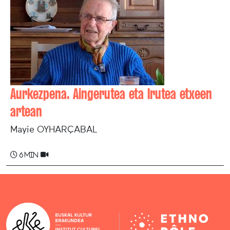
Aurkezpena. Aingerutea eta Irutea etxeen
artean
Mayie OYHARÇABAL
6 min