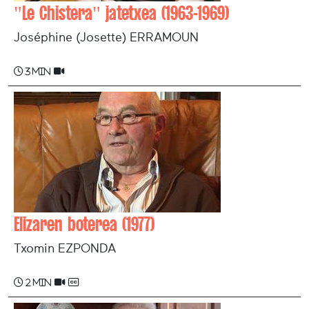
"Le Chistera" jatetxea (1963-1969)
Joséphine (Josette) ERRAMOUN
3 min
Elizaren boterea (1977)
Txomin EZPONDA
2 min