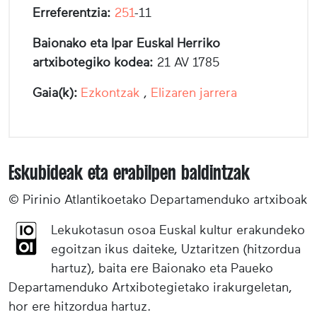
Erreferentzia:
251
-11
Baionako eta Ipar Euskal Herriko
artxibotegiko kodea:
21 AV 1785
Gaia(k):
Ezkontzak
,
Elizaren jarrera
Eskubideak eta erabilpen baldintzak
© Pirinio Atlantikoetako Departamenduko artxiboak
Lekukotasun osoa Euskal kultur erakundeko
egoitzan ikus daiteke, Uztaritzen (hitzordua
hartuz), baita ere Baionako eta Paueko
Departamenduko Artxibotegietako irakurgeletan,
hor ere hitzordua hartuz.