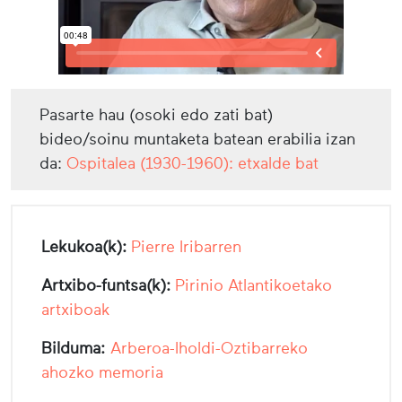
Pasarte hau (osoki edo zati bat)
bideo/soinu muntaketa batean erabilia izan
da:
Ospitalea (1930-1960): etxalde bat
Lekukoa(k):
Pierre Iribarren
Artxibo-funtsa(k):
Pirinio Atlantikoetako
artxiboak
Bilduma:
Arberoa-Iholdi-Oztibarreko
ahozko memoria