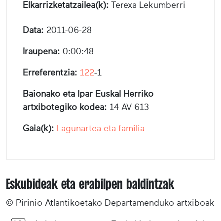
Elkarrizketatzailea(k):
Terexa Lekumberri
Data:
2011-06-28
Iraupena:
0:00:48
Erreferentzia:
122
-1
Baionako eta Ipar Euskal Herriko
artxibotegiko kodea:
14 AV 613
Gaia(k):
Lagunartea eta familia
Eskubideak eta erabilpen baldintzak
© Pirinio Atlantikoetako Departamenduko artxiboak