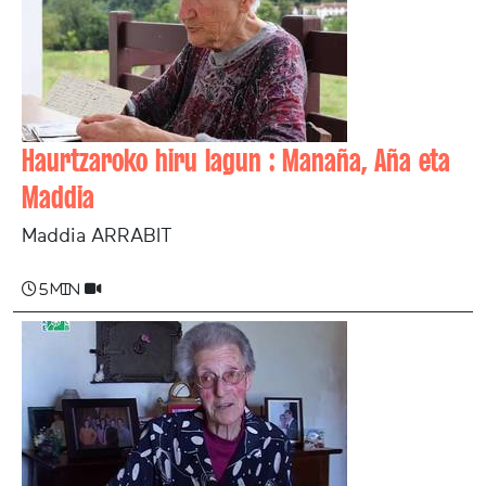
Haurtzaroko hiru lagun : Manaña, Aña eta
Maddia
Maddia ARRABIT
5 min