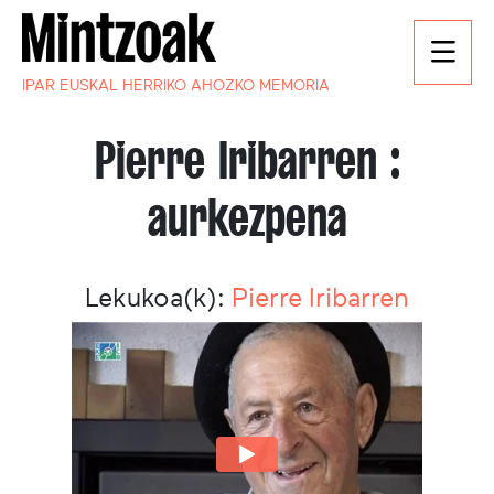
IPAR EUSKAL HERRIKO AHOZKO MEMORIA
Pierre Iribarren :
aurkezpena
Lekukoa(k):
Pierre Iribarren