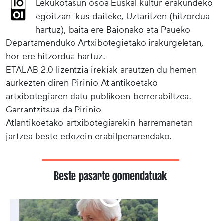
Lekukotasun osoa Euskal kultur erakundeko
egoitzan ikus daiteke, Uztaritzen (hitzordua
hartuz), baita ere Baionako eta Paueko
Departamenduko Artxibotegietako irakurgeletan,
hor ere hitzordua hartuz.
ETALAB 2.0 lizentzia irekiak arautzen du hemen
aurkezten diren Pirinio Atlantikoetako
artxibotegiaren datu publikoen berrerabiltzea.
Garrantzitsua da Pirinio
Atlantikoetako artxibotegiarekin harremanetan
jartzea beste edozein erabilpenarendako.
Beste pasarte gomendatuak