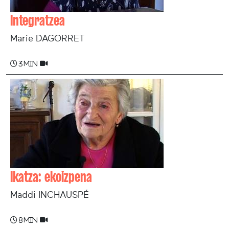
Integratzea
Marie DAGORRET
3 min
Ikatza: ekoizpena
Maddi INCHAUSPÉ
8 min