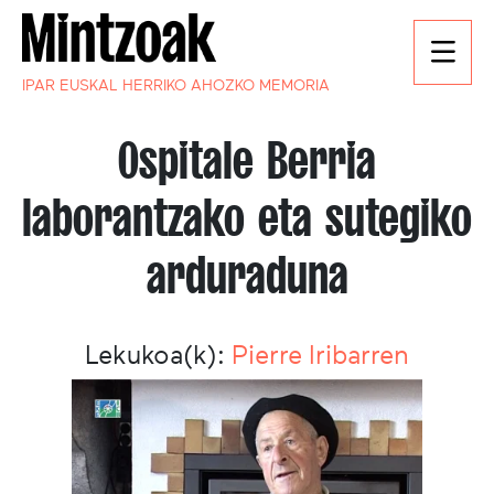
IPAR EUSKAL HERRIKO AHOZKO MEMORIA
Ospitale Berria
laborantzako eta sutegiko
arduraduna
Lekukoa(k):
Pierre Iribarren