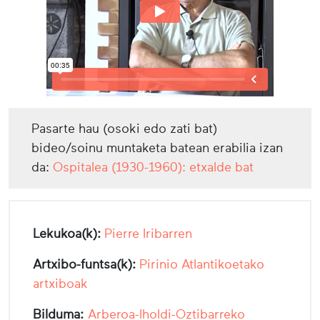
Pasarte hau (osoki edo zati bat)
bideo/soinu muntaketa batean erabilia izan
da:
Ospitalea (1930-1960): etxalde bat
Lekukoa(k):
Pierre Iribarren
Artxibo-funtsa(k):
Pirinio Atlantikoetako
artxiboak
Bilduma:
Arberoa-Iholdi-Oztibarreko