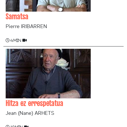
Samatsa
Pierre IRIBARREN
4 min
Hitza ez errespetatua
Jean (Nane) ARHETS