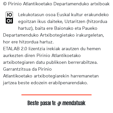
© Pirinio Atlantikoetako Departamenduko artxiboak
Lekukotasun osoa Euskal kultur erakundeko
egoitzan ikus daiteke, Uztaritzen (hitzordua
hartuz), baita ere Baionako eta Paueko
Departamenduko Artxibotegietako irakurgeletan,
hor ere hitzordua hartuz.
ETALAB 2.0 lizentzia irekiak arautzen du hemen
aurkezten diren Pirinio Atlantikoetako
artxibotegiaren datu publikoen berrerabiltzea.
Garrantzitsua da Pirinio
Atlantikoetako artxibotegiarekin harremanetan
jartzea beste edozein erabilpenarendako.
Beste pasarte gomendatuak