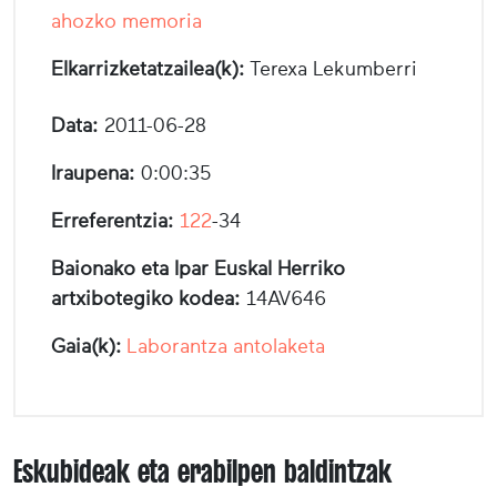
ahozko memoria
Elkarrizketatzailea(k):
Terexa Lekumberri
Data:
2011-06-28
Iraupena:
0:00:35
Erreferentzia:
122
-34
Baionako eta Ipar Euskal Herriko
artxibotegiko kodea:
14AV646
Gaia(k):
Laborantza antolaketa
Eskubideak eta erabilpen baldintzak