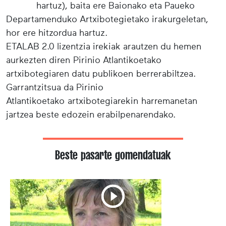
hartuz), baita ere Baionako eta Paueko
Departamenduko Artxibotegietako irakurgeletan,
hor ere hitzordua hartuz.
ETALAB 2.0 lizentzia irekiak arautzen du hemen
aurkezten diren Pirinio Atlantikoetako
artxibotegiaren datu publikoen berrerabiltzea.
Garrantzitsua da Pirinio
Atlantikoetako artxibotegiarekin harremanetan
jartzea beste edozein erabilpenarendako.
Beste pasarte gomendatuak