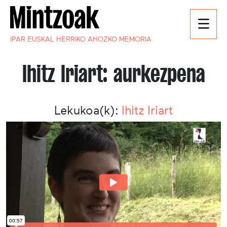
IPAR EUSKAL HERRIKO AHOZKO MEMORIA
Ihitz Iriart: aurkezpena
Lekukoa(k):
Ihitz Iriart