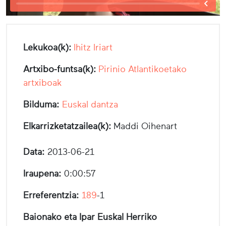
Lekukoa(k):
Ihitz Iriart
Artxibo-funtsa(k):
Pirinio Atlantikoetako
artxiboak
Bilduma:
Euskal dantza
Elkarrizketatzailea(k):
Maddi Oihenart
Data:
2013-06-21
Iraupena:
0:00:57
Erreferentzia:
189
-1
Baionako eta Ipar Euskal Herriko