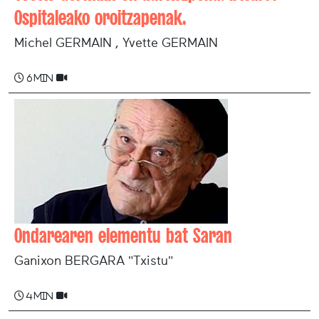
Ospitaleako oroitzapenak.
Michel GERMAIN , Yvette GERMAIN
6 min
Ondarearen elementu bat Saran
Ganixon BERGARA "Txistu"
4 min