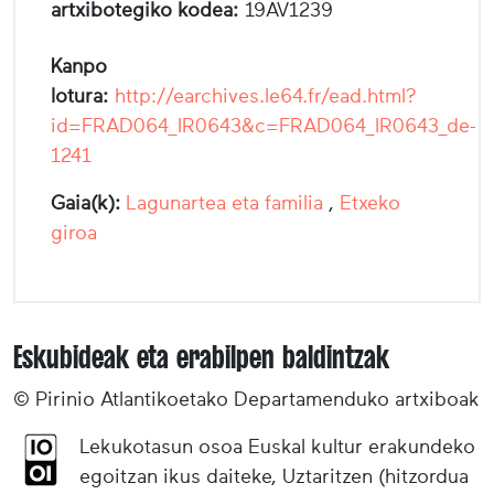
artxibotegiko kodea:
19AV1239
Kanpo
lotura:
http://earchives.le64.fr/ead.html?
id=FRAD064_IR0643&c=FRAD064_IR0643_de-
1241
Gaia(k):
Lagunartea eta familia
,
Etxeko
giroa
Eskubideak eta erabilpen baldintzak
© Pirinio Atlantikoetako Departamenduko artxiboak
Lekukotasun osoa Euskal kultur erakundeko
egoitzan ikus daiteke, Uztaritzen (hitzordua