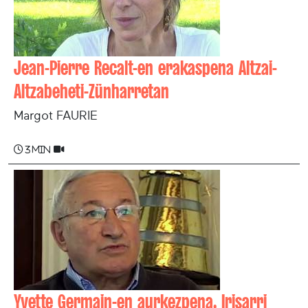
Jean-Pierre Recalt-en erakaspena Altzai-
Altzabeheti-Zünharretan
Margot FAURIE
3 min
Yvette Germain-en aurkezpena. Irisarri