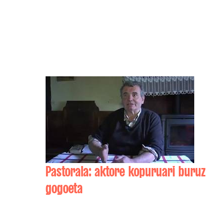
Pastorala: aktore kopuruari buruz
gogoeta
Jean-Michel BEDAXAGAR