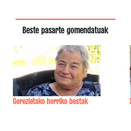
Beste pasarte gomendatuak
Gerezietako herriko bestak
Graxi MAYA , Laurent URRUTY