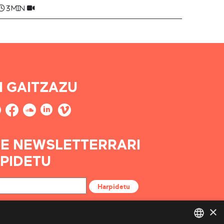
3 min
I GAITZAZU
E NEWSLETTERRARI
PIDETU
Harpidetu
×