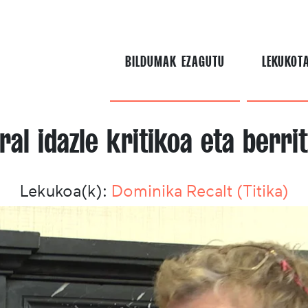
BILDUMAK EZAGUTU
LEKUKOT
ral idazle kritikoa eta berrit
Lekukoa(k):
Dominika Recalt (Titika)