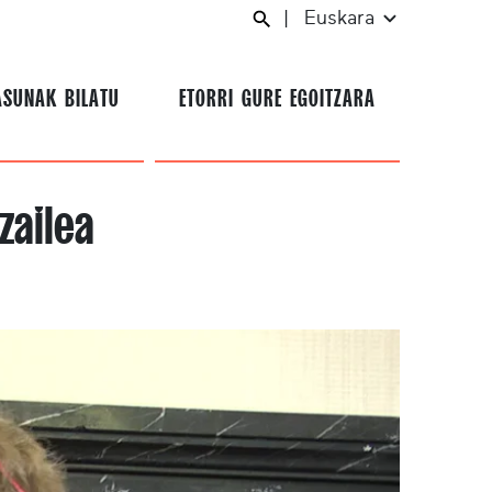
|
Euskara
ASUNAK BILATU
ETORRI GURE EGOITZARA
zailea