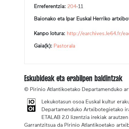
Erreferentzia:
204
-11
Baionako eta Ipar Euskal Herriko artxib
Kanpo lotura:
http://earchives.le64.f
Gaia(k):
Pastorala
Eskubideak eta erabilpen baldintzak
© Pirinio Atlantikoetako Departamenduko ar
Lekukotasun osoa Euskal kultur eraku
Departamenduko Artxibotegietako irak
ETALAB 2.0 lizentzia irekiak arautzen
Garrantzitsua da Pirinio Atlantikoetako artx