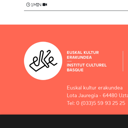
1 min
Euskal kultur erakundea
Lota Jauregia - 64480 Uzta
Tel: 0 (033)5 59 93 25 25