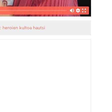
: heroien kultoa hautsi