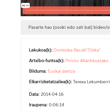
Pasarte hau (osoki edo zati bat) bideo/s
Lekukoa(k):
Dominika Recalt"Titika"
Artxibo-funtsa(k):
Pirinio Atlantikoetako
Bilduma:
Euskal dantza
Elkarrizketatzailea(k):
Terexa Lekumberri
Data:
2014-04-16
Iraupena:
0:06:14