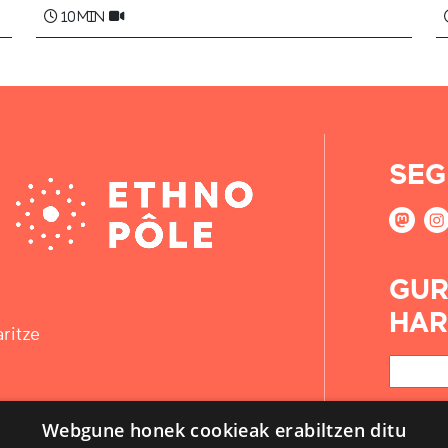
10 min
SEG
GUR
HAR
ritze
Webgune honek cookieak erabiltzen ditu