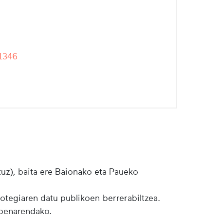
1346
tuz), baita ere Baionako eta Paueko
botegiaren datu publikoen berrerabiltzea.
lpenarendako.