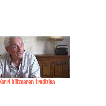
Xerri hiltzearen tradizioa
Pierre ETCHELECOU