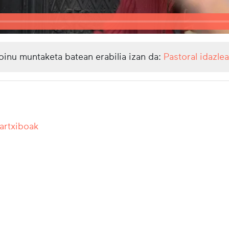
oinu muntaketa batean erabilia izan da:
Pastoral idazlea
 artxiboak