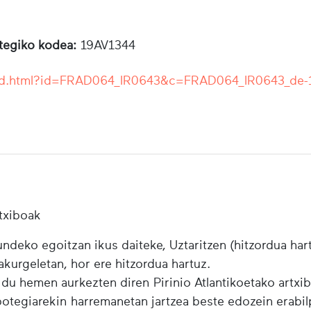
otegiko kodea:
19AV1344
r/ead.html?id=FRAD064_IR0643&c=FRAD064_IR0643_de-
txiboak
ndeko egoitzan ikus daiteke, Uztaritzen (hitzordua har
urgeletan, hor ere hitzordua hartuz.
 du hemen aurkezten diren Pirinio Atlantikoetako artxi
ibotegiarekin harremanetan jartzea beste edozein erabi