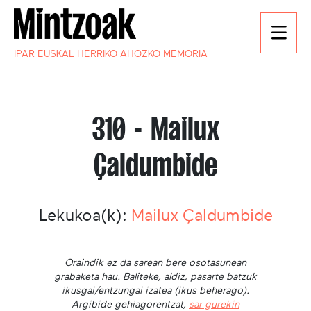
IPAR EUSKAL HERRIKO AHOZKO MEMORIA
310 - Mailux
Çaldumbide
Lekukoa(k):
Mailux Çaldumbide
Oraindik ez da sarean bere osotasunean
grabaketa hau. Baliteke, aldiz, pasarte batzuk
ikusgai/entzungai izatea (ikus beherago).
Argibide gehiagorentzat,
sar gurekin