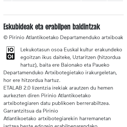
Eskubideak eta erabilpen baldintzak
© Pirinio Atlantikoetako Departamenduko artxiboak
Lekukotasun osoa Euskal kultur erakundeko
egoitzan ikus daiteke, Uztaritzen (hitzordua
hartuz), baita ere Baionako eta Paueko
Departamenduko Artxibotegietako irakurgeletan,
hor ere hitzordua hartuz.
ETALAB 2.0 lizentzia irekiak arautzen du hemen
aurkezten diren Pirinio Atlantikoetako
artxibotegiaren datu publikoen berrerabiltzea.
Garrantzitsua da Pirinio
Atlantikoetako artxibotegiarekin harremanetan
jartzea beste edozein erabilpenarendako.