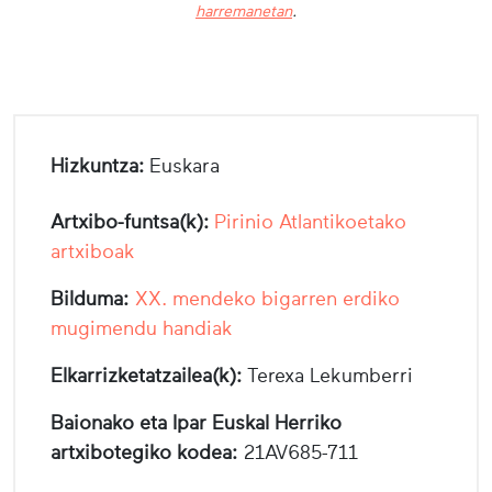
harremanetan
.
Hizkuntza:
Euskara
Artxibo-funtsa(k):
Pirinio Atlantikoetako
artxiboak
Bilduma:
XX. mendeko bigarren erdiko
mugimendu handiak
Elkarrizketatzailea(k):
Terexa Lekumberri
Baionako eta Ipar Euskal Herriko
artxibotegiko kodea:
21AV685-711