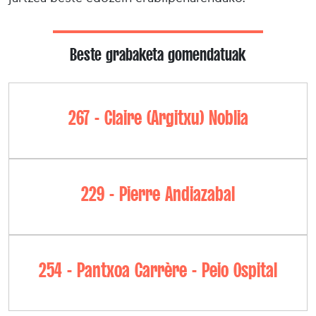
Beste grabaketa gomendatuak
267 - Claire (Argitxu) Noblia
229 - Pierre Andiazabal
254 - Pantxoa Carrère - Peio Ospital