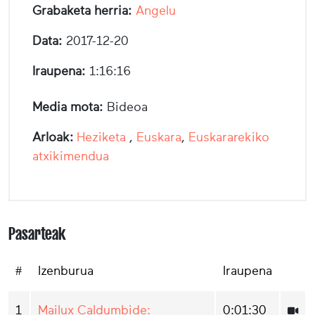
Grabaketa herria:
Angelu
Data:
2017-12-20
Iraupena:
1:16:16
Media mota:
Bideoa
Arloak:
Heziketa
,
Euskara
,
Euskararekiko
atxikimendua
Pasarteak
#
Izenburua
Iraupena
1
Mailux Caldumbide:
0:01:30