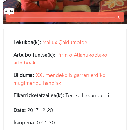
Lekukoa(k):
Mailux Çaldumbide
Artxibo-funtsa(k):
Pirinio Atlantikoetako
artxiboak
Bilduma:
XX. mendeko bigarren erdiko
mugimendu handiak
Elkarrizketatzailea(k):
Terexa Lekumberri
Data:
2017-12-20
Iraupena:
0:01:30