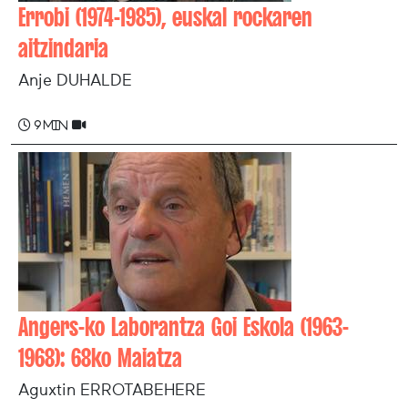
Errobi (1974-1985), euskal rockaren
aitzindaria
Anje DUHALDE
9 min
Angers-ko Laborantza Goi Eskola (1963-
1968): 68ko Maiatza
Aguxtin ERROTABEHERE