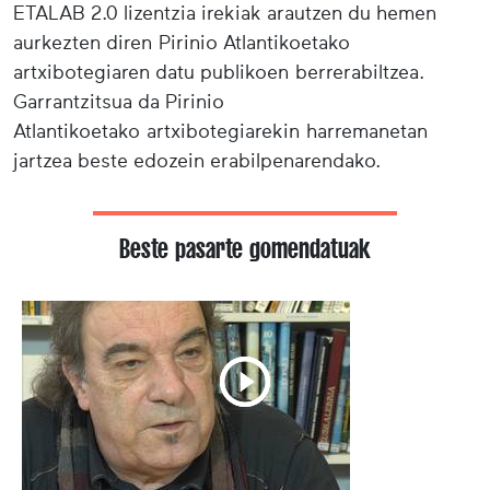
ETALAB 2.0 lizentzia irekiak arautzen du hemen
aurkezten diren Pirinio Atlantikoetako
artxibotegiaren datu publikoen berrerabiltzea.
Garrantzitsua da Pirinio
Atlantikoetako artxibotegiarekin harremanetan
jartzea beste edozein erabilpenarendako.
Beste pasarte gomendatuak