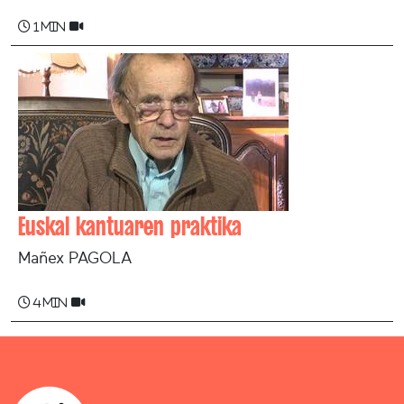
1 min
Euskal kantuaren praktika
Mañex PAGOLA
4 min