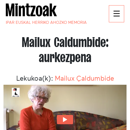
IPAR EUSKAL HERRIKO AHOZKO MEMORIA
Mailux Caldumbide:
aurkezpena
Lekukoa(k):
Mailux Çaldumbide