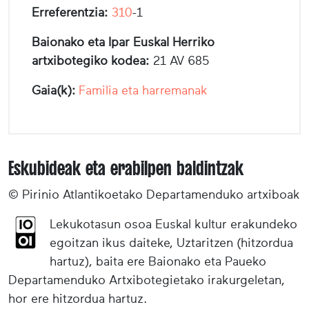
Erreferentzia:
310
-1
Baionako eta Ipar Euskal Herriko
artxibotegiko kodea:
21 AV 685
Gaia(k):
Familia eta harremanak
Eskubideak eta erabilpen baldintzak
© Pirinio Atlantikoetako Departamenduko artxiboak
Lekukotasun osoa Euskal kultur erakundeko
egoitzan ikus daiteke, Uztaritzen (hitzordua
hartuz), baita ere Baionako eta Paueko
Departamenduko Artxibotegietako irakurgeletan,
hor ere hitzordua hartuz.