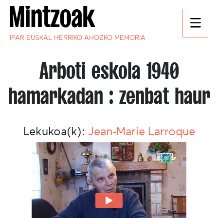
IPAR EUSKAL HERRIKO AHOZKO MEMORIA
Arboti eskola 1940
hamarkadan : zenbat haur
Lekukoa(k):
Jean-Marie Larroque