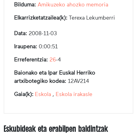
Bilduma:
Amikuzeko ahozko memoria
Elkarrizketatzailea(k):
Terexa Lekumberri
Data:
2008-11-03
Iraupena:
0:00:51
Erreferentzia:
26
-4
Baionako eta Ipar Euskal Herriko
artxibotegiko kodea:
12AV214
Gaia(k):
Eskola
,
Eskola irakasle
Eskubideak eta erabilpen baldintzak