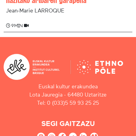
Jean-Marie LARROQUE
9 min
Euskal kultur erakundea
Lota Jauregia - 64480 Uztaritze
Tel: 0 (033)5 59 93 25 25
SEGI GAITZAZU