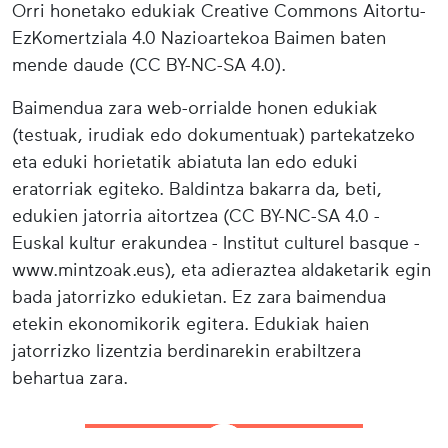
Orri honetako edukiak Creative Commons Aitortu-
EzKomertziala 4.0 Nazioartekoa Baimen baten
mende daude (CC BY-NC-SA 4.0).
Baimendua zara web-orrialde honen edukiak
(testuak, irudiak edo dokumentuak) partekatzeko
eta eduki horietatik abiatuta lan edo eduki
eratorriak egiteko. Baldintza bakarra da, beti,
edukien jatorria aitortzea (CC BY-NC-SA 4.0 -
Euskal kultur erakundea - Institut culturel basque -
www.mintzoak.eus), eta adieraztea aldaketarik egin
bada jatorrizko edukietan. Ez zara baimendua
etekin ekonomikorik egitera. Edukiak haien
jatorrizko lizentzia berdinarekin erabiltzera
behartua zara.