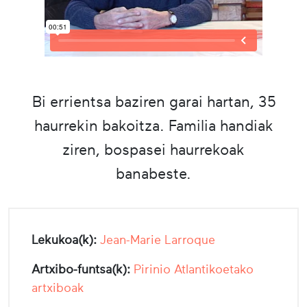
Bi errientsa baziren garai hartan, 35
haurrekin bakoitza. Familia handiak
ziren, bospasei haurrekoak
banabeste.
Lekukoa(k):
Jean-Marie Larroque
Artxibo-funtsa(k):
Pirinio Atlantikoetako
artxiboak