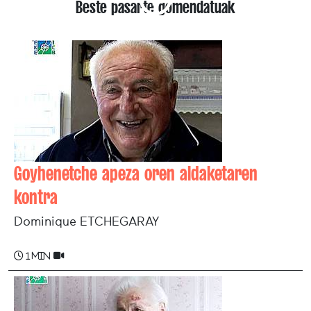
Beste pasarte gomendatuak
Goyhenetche apeza oren aldaketaren
kontra
Dominique ETCHEGARAY
1 min