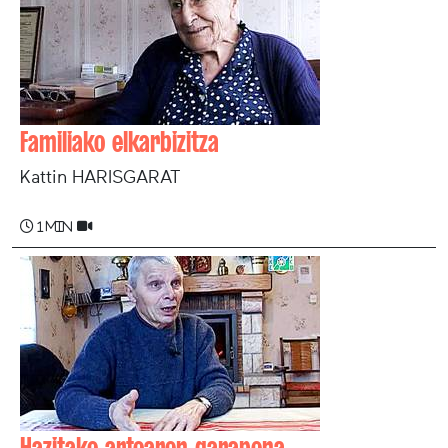
Familiako elkarbizitza
Kattin HARISGARAT
1 min
Hazitako artoaren garapena