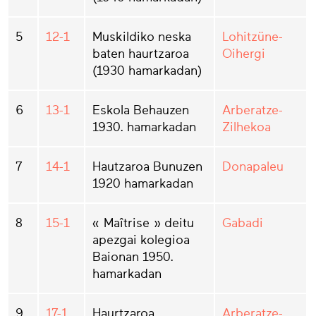
5
12-1
Muskildiko neska
Lohitzüne-
baten haurtzaroa
Oihergi
(1930 hamarkadan)
6
13-1
Eskola Behauzen
Arberatze-
1930. hamarkadan
Zilhekoa
7
14-1
Hautzaroa Bunuzen
Donapaleu
1920 hamarkadan
8
15-1
« Maîtrise » deitu
Gabadi
apezgai kolegioa
Baionan 1950.
hamarkadan
9
17-1
Haurtzaroa
Arberatze-