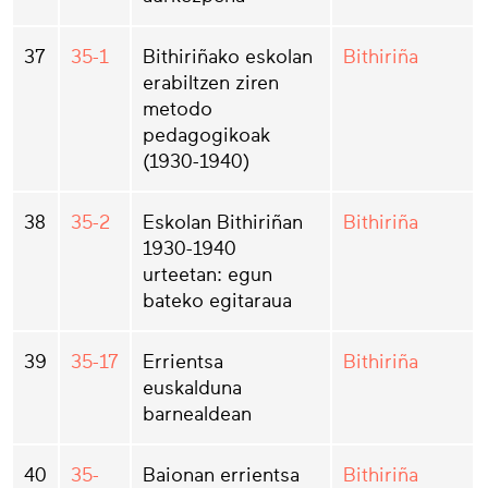
37
35-1
Bithiriñako eskolan
Bithiriña
erabiltzen ziren
metodo
pedagogikoak
(1930-1940)
38
35-2
Eskolan Bithiriñan
Bithiriña
1930-1940
urteetan: egun
bateko egitaraua
39
35-17
Errientsa
Bithiriña
euskalduna
barnealdean
40
35-
Baionan errientsa
Bithiriña