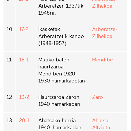
Arberatzen 1937tik
Zilhekoa
1948ra.
10
17-2
Ikasketak
Arberatze-
Arberatzetik kanpo
Zilhekoa
(1948-1957)
11
18-1
Mutiko baten
Mendibe
haurtzaroa
Mendiben 1920-
1930 hamarkadetan
12
19-2
Haurtzaroa Zaron
Zaro
1940 hamarkadan
13
20-1
Ahatsako herria
Ahatsa-
1940. hamarkadan
Altzieta-