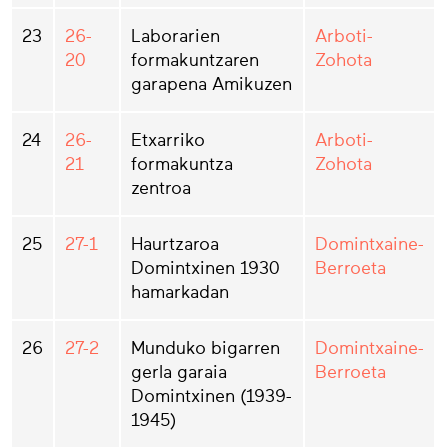
23
26-
Laborarien
Arboti-
20
formakuntzaren
Zohota
garapena Amikuzen
24
26-
Etxarriko
Arboti-
21
formakuntza
Zohota
zentroa
25
27-1
Haurtzaroa
Domintxaine-
Domintxinen 1930
Berroeta
hamarkadan
26
27-2
Munduko bigarren
Domintxaine-
gerla garaia
Berroeta
Domintxinen (1939-
1945)