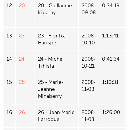
12
20
20 - Guillaume
2008-
0:34:19
Irigaray
09-08
13
23
23 - Flontxa
2008-
1:13:41
Harispe
10-10
14
24
24 - Michel
2008-
0:41:34
Tihista
10-21
15
25
25 - Marie-
2008-
1:19:31
Jeanne
11-03
Minaberry
16
26
26 - Jean-Marie
2008-
1:26:00
Larroque
11-03