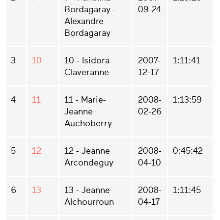
Bordagaray -
09-24
Alexandre
Bordagaray
3
10
10 - Isidora
2007-
1:11:41
Claveranne
12-17
4
11
11 - Marie-
2008-
1:13:59
Jeanne
02-26
Auchoberry
5
12
12 - Jeanne
2008-
0:45:42
Arcondeguy
04-10
6
13
13 - Jeanne
2008-
1:11:45
Alchourroun
04-17