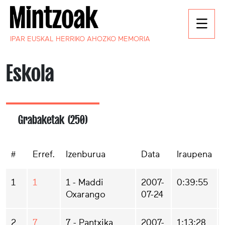
IPAR EUSKAL HERRIKO AHOZKO MEMORIA
Eskola
Grabaketak (250)
#
Erref.
Izenburua
Data
Iraupena
1
1
1 - Maddi
2007-
0:39:55
Oxarango
07-24
2
7
7 - Pantxika
2007-
1:13:28