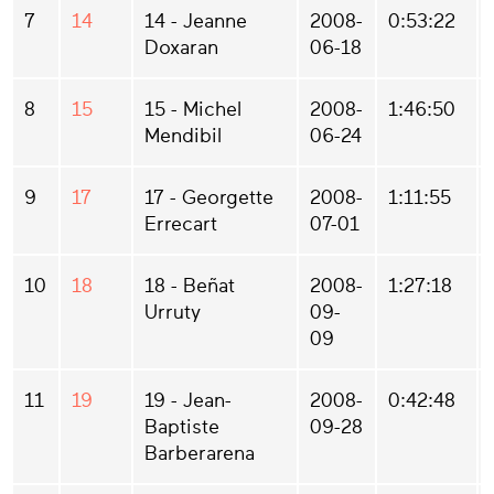
7
14
14 - Jeanne
2008-
0:53:22
Doxaran
06-18
8
15
15 - Michel
2008-
1:46:50
Mendibil
06-24
9
17
17 - Georgette
2008-
1:11:55
Errecart
07-01
10
18
18 - Beñat
2008-
1:27:18
Urruty
09-
09
11
19
19 - Jean-
2008-
0:42:48
Baptiste
09-28
Barberarena