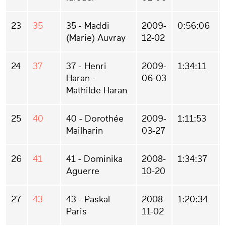
23
35
35 - Maddi
2009-
0:56:06
(Marie) Auvray
12-02
24
37
37 - Henri
2009-
1:34:11
Haran -
06-03
Mathilde Haran
25
40
40 - Dorothée
2009-
1:11:53
Mailharin
03-27
26
41
41 - Dominika
2008-
1:34:37
Aguerre
10-20
27
43
43 - Paskal
2008-
1:20:34
Paris
11-02