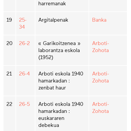
harremanak
19
25-
Argitalpenak
Banka
34
20
26-2
« Garikoitzenea »
Arboti-
laborantza eskola
Zohota
(1952)
21
26-4
Arboti eskola 1940
Arboti-
hamarkadan :
Zohota
zenbat haur
22
26-5
Arboti eskola 1940
Arboti-
hamarkadan :
Zohota
euskararen
debekua