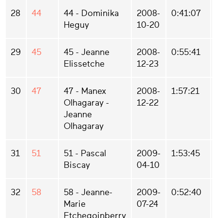
28
44
44 - Dominika
2008-
0:41:07
Heguy
10-20
29
45
45 - Jeanne
2008-
0:55:41
Elissetche
12-23
30
47
47 - Manex
2008-
1:57:21
Olhagaray -
12-22
Jeanne
Olhagaray
31
51
51 - Pascal
2009-
1:53:45
Biscay
04-10
32
58
58 - Jeanne-
2009-
0:52:40
Marie
07-24
Etchegoinberry