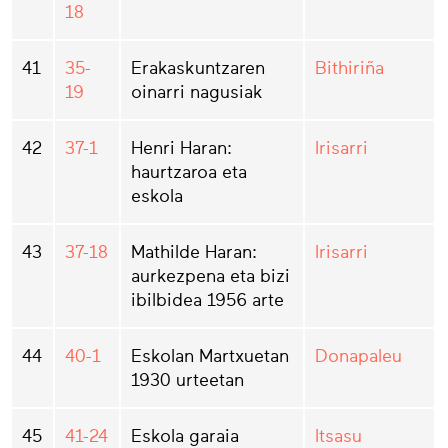
18
41
35-
Erakaskuntzaren
Bithiriña
19
oinarri nagusiak
42
37-1
Henri Haran:
Irisarri
haurtzaroa eta
eskola
43
37-18
Mathilde Haran:
Irisarri
aurkezpena eta bizi
ibilbidea 1956 arte
44
40-1
Eskolan Martxuetan
Donapaleu
1930 urteetan
45
41-24
Eskola garaia
Itsasu