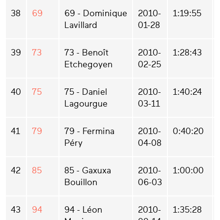
38
69
69 - Dominique
2010-
1:19:55
Lavillard
01-28
39
73
73 - Benoît
2010-
1:28:43
Etchegoyen
02-25
40
75
75 - Daniel
2010-
1:40:24
Lagourgue
03-11
41
79
79 - Fermina
2010-
0:40:20
Péry
04-08
42
85
85 - Gaxuxa
2010-
1:00:00
Bouillon
06-03
43
94
94 - Léon
2010-
1:35:28