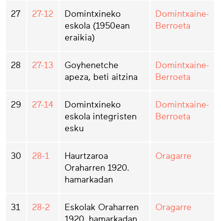
27
27-12
Domintxineko
Domintxaine-
eskola (1950ean
Berroeta
eraikia)
28
27-13
Goyhenetche
Domintxaine-
apeza, beti aitzina
Berroeta
29
27-14
Domintxineko
Domintxaine-
eskola integristen
Berroeta
esku
30
28-1
Haurtzaroa
Oragarre
Oraharren 1920.
hamarkadan
31
28-2
Eskolak Oraharren
Oragarre
1920. hamarkadan