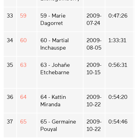
33
59
59 - Marie
2009-
0:47:26
Dagorret
07-24
34
60
60 - Martial
2009-
1:33:31
Inchauspe
08-05
35
63
63 - Johañe
2009-
0:56:31
Etchebarne
10-15
36
64
64 - Kattin
2009-
0:54:20
Miranda
10-22
37
65
65 - Germaine
2009-
0:54:46
Pouyal
10-22