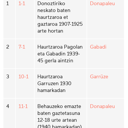
1
1-1
Donoztiriko
Donapaleu
neskato baten
haurtzaroa et
gaztaroa 1907-1925
arte hortan
2
7-1
Haurtzaroa Pagolan
Gabadi
eta Gabadin 1939-
45 gerla aintzin
3
10-1
Haurtzaroa
Garrüze
Garruzen 1930
hamarkadan
4
11-1
Behauzeko emazte
Donapaleu
baten gaztetasuna
12-18 urte artean
(1940 hamarkadan)