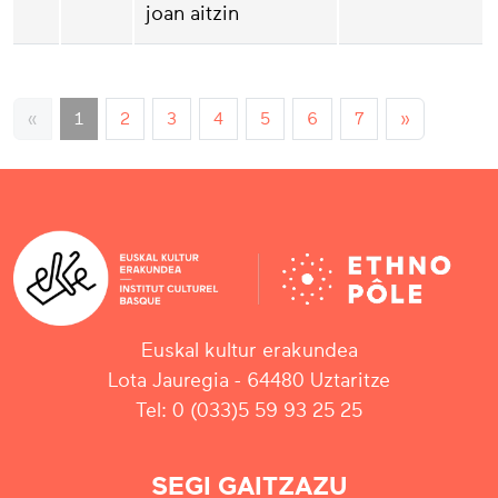
joan aitzin
«
1
2
3
4
5
6
7
»
Euskal kultur erakundea
Lota Jauregia - 64480 Uztaritze
Tel: 0 (033)5 59 93 25 25
SEGI GAITZAZU