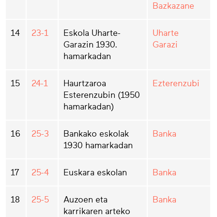
Bazkazane
14
23-1
Eskola Uharte-
Uharte
Garazin 1930.
Garazi
hamarkadan
15
24-1
Haurtzaroa
Ezterenzubi
Esterenzubin (1950
hamarkadan)
16
25-3
Bankako eskolak
Banka
1930 hamarkadan
17
25-4
Euskara eskolan
Banka
18
25-5
Auzoen eta
Banka
karrikaren arteko