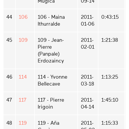
Mugica
09-14
44
106
106 - Maina
2011-
0:43:15
Ithurralde
01-06
45
109
109 - Jean-
2011-
1:21:38
Pierre
02-01
(Panpale)
Erdozaincy
46
114
114 - Yvonne
2011-
1:13:25
Bellecave
03-18
47
117
117 - Pierre
2011-
1:45:10
Irigoin
04-14
48
119
119 - Aña
2011-
1:15:33