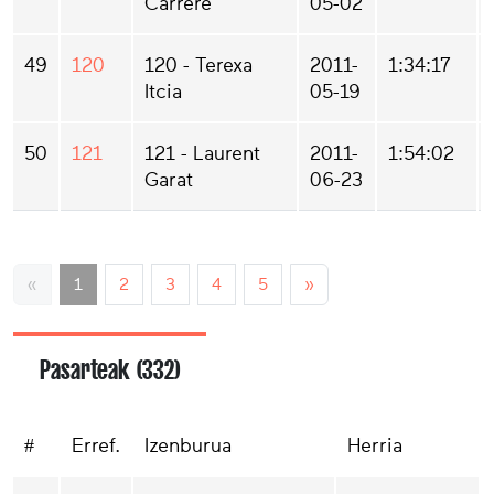
Carrère
05-02
49
120
120 - Terexa
2011-
1:34:17
Itcia
05-19
50
121
121 - Laurent
2011-
1:54:02
Garat
06-23
«
1
2
3
4
5
»
Pasarteak (332)
#
Erref.
Izenburua
Herria