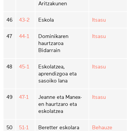
Aritzakunen
46
43-2
Eskola
Itsasu
47
44-1
Dominikaren
Itsasu
haurtzaroa
Bidarrain
48
45-1
Eskolatzea,
Itsasu
aprendizgoa eta
sasoiko lana
49
47-1
Jeanne eta Manex-
Itsasu
en haurtzaro eta
eskolatzea
50
51-1
Beretter eskolara
Behauze