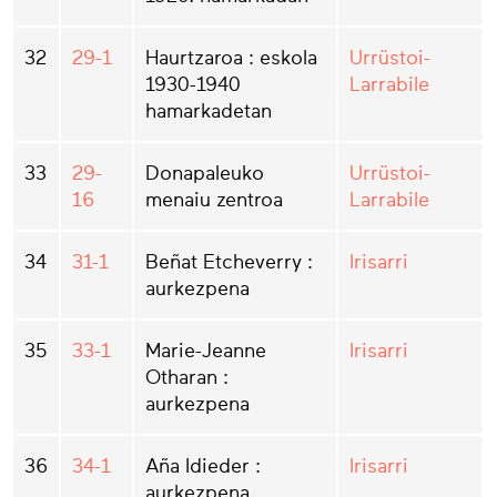
32
29-1
Haurtzaroa : eskola
Urrüstoi-
1930-1940
Larrabile
hamarkadetan
33
29-
Donapaleuko
Urrüstoi-
16
menaiu zentroa
Larrabile
34
31-1
Beñat Etcheverry :
Irisarri
aurkezpena
35
33-1
Marie-Jeanne
Irisarri
Otharan :
aurkezpena
36
34-1
Aña Idieder :
Irisarri
aurkezpena