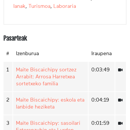
lanak
,
Turismoa
,
Laboraria
Pasarteak
#
Izenburua
Iraupena
1
Maite Biscaichipy sortzez
0:03:49
Arrabit: Arrosa Harretxea
sortetxeko familia
2
Maite Biscaichipy: eskola eta
0:04:19
lanbide heziketa
3
Maite Biscaichipy: sasoilari
0:01:59