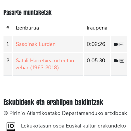
Pasarte muntaketak
#
Izenburua
Iraupena
1
Sasoinak Lurden
0:02:26
2
Satali Harretxea urteetan
0:05:30
zehar (1963-2018)
Eskubideak eta erabilpen baldintzak
© Pirinio Atlantikoetako Departamenduko artxiboak
Lekukotasun osoa Euskal kultur erakundeko