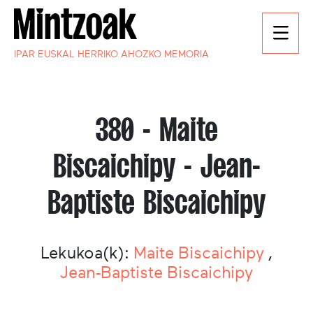
IPAR EUSKAL HERRIKO AHOZKO MEMORIA
380 - Maite
Biscaichipy - Jean-
Baptiste Biscaichipy
Lekukoa(k):
Maite Biscaichipy
,
Jean-Baptiste Biscaichipy