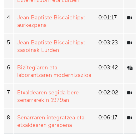
Ezterenzubin eta Lurden
4
Jean-Baptiste Biscaichipy:
0:01:17
aurkezpena
5
Jean-Baptiste Biscaichipy:
0:03:23
sasoinak Lurden
6
Bizitegiaren eta
0:03:42
laborantzaren modernizazioa
7
Etxaldearen segida bere
0:02:02
senarrarekin 1979an
8
Senarraren integratzea eta
0:06:17
etxaldearen garapena