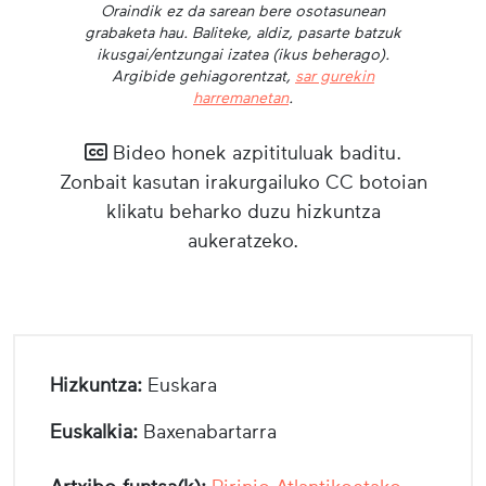
Oraindik ez da sarean bere osotasunean
grabaketa hau. Baliteke, aldiz, pasarte batzuk
ikusgai/entzungai izatea (ikus beherago).
Argibide gehiagorentzat,
sar gurekin
harremanetan
.
Bideo honek azpitituluak baditu.
Zonbait kasutan irakurgailuko CC botoian
klikatu beharko duzu hizkuntza
aukeratzeko.
Hizkuntza:
Euskara
Euskalkia:
Baxenabartarra