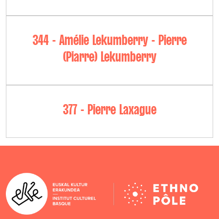
344 - Amélie Lekumberry - Pierre
(Piarre) Lekumberry
377 - Pierre Laxague