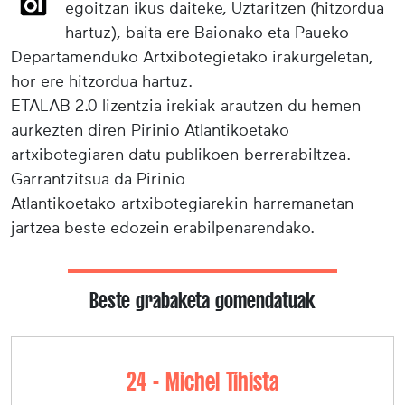
egoitzan ikus daiteke, Uztaritzen (hitzordua
hartuz), baita ere Baionako eta Paueko
Departamenduko Artxibotegietako irakurgeletan,
hor ere hitzordua hartuz.
ETALAB 2.0 lizentzia irekiak arautzen du hemen
aurkezten diren Pirinio Atlantikoetako
artxibotegiaren datu publikoen berrerabiltzea.
Garrantzitsua da Pirinio
Atlantikoetako artxibotegiarekin harremanetan
jartzea beste edozein erabilpenarendako.
Beste grabaketa gomendatuak
24 - Michel Tihista