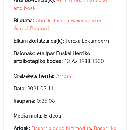
Artxibo-funtsa(k):
Pirinio Atlantikoetako
artxiboak
Bilduma:
Ahozkotasuna Baxenabarren:
Garazi-Baigorri
Elkarrizketatzailea(k):
Terexa Lekumberri
Baionako eta Ipar Euskal Herriko
artxibotegiko kodea:
13 AV 1288-1300
Grabaketa herria:
Arrosa
Data:
2021-02-11
Iraupena:
0:35:08
Media mota:
Bideoa
Arloak:
Baserrialdeko bizimodua
,
Baserriko