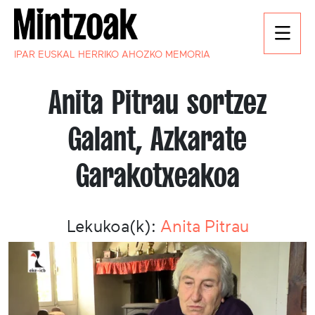
IPAR EUSKAL HERRIKO AHOZKO MEMORIA
Anita Pitrau sortzez
Galant, Azkarate
Garakotxeakoa
Lekukoa(k):
Anita Pitrau