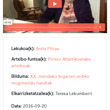
Lekukoa(k):
Anita Pitrau
Artxibo-funtsa(k):
Pirinio Atlantikoetako
artxiboak
Bilduma:
XX. mendeko bigarren erdiko
mugimendu handiak
Elkarrizketatzailea(k):
Terexa Lekumberri
Data:
2016-09-20