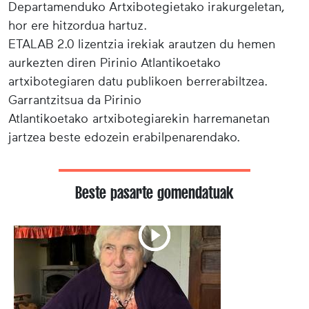
Departamenduko Artxibotegietako irakurgeletan,
hor ere hitzordua hartuz.
ETALAB 2.0 lizentzia irekiak arautzen du hemen
aurkezten diren Pirinio Atlantikoetako
artxibotegiaren datu publikoen berrerabiltzea.
Garrantzitsua da Pirinio
Atlantikoetako artxibotegiarekin harremanetan
jartzea beste edozein erabilpenarendako.
Beste pasarte gomendatuak