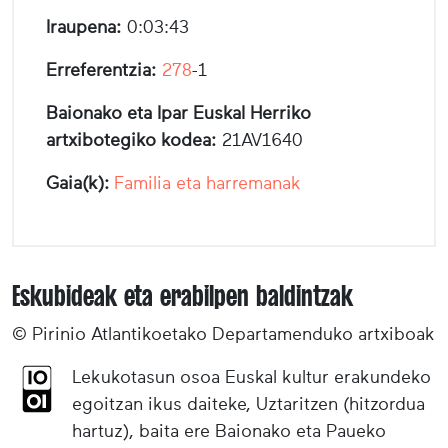
Iraupena:
0:03:43
Erreferentzia:
278
-1
Baionako eta Ipar Euskal Herriko
artxibotegiko kodea:
21AV1640
Gaia(k):
Familia eta harremanak
Eskubideak eta erabilpen baldintzak
© Pirinio Atlantikoetako Departamenduko artxiboak
Lekukotasun osoa Euskal kultur erakundeko
egoitzan ikus daiteke, Uztaritzen (hitzordua
hartuz), baita ere Baionako eta Paueko