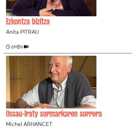
Ezkontza bizitza
Anita PITRAU
6 min
Ossau-Iraty sormarkaren sorrera
Michel ARHANCET