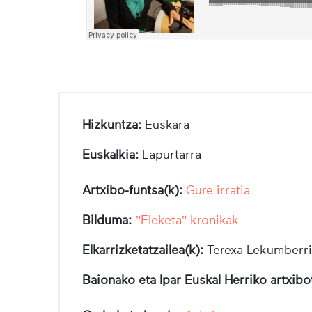
Hizkuntza:
Euskara
Euskalkia:
Lapurtarra
Artxibo-funtsa(k):
Gure irratia
Bilduma:
"Eleketa" kronikak
Elkarrizketatzailea(k):
Terexa Lekumberri
Baionako eta Ipar Euskal Herriko artxib