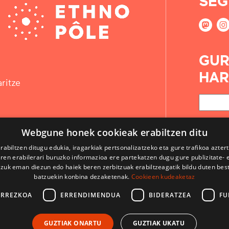
SEG
GUR
HAR
ritze
Webgune honek cookieak erabiltzen ditu
rabiltzen ditugu edukia, iragarkiak pertsonalizatzeko eta gure trafikoa azter
en erabilerari buruzko informazioa ere partekatzen dugu gure publizitate- et
 zuk eman diezun edo haiek beren zerbitzuak erabiltzeagatik bildu duten bes
batzuekin konbina dezaketenak.
Cookieen kudeaketaz
ARREZKOA
ERRENDIMENDUA
BIDERATZEA
FU
KONTAKTUA
GUZTIAK ONARTU
GUZTIAK UKATU