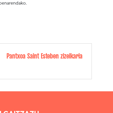
lpenarendako.
Pantxoa Saint Esteben zizelkaria