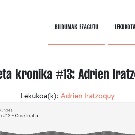
BILDUMAK EZAGUTU
LEKUKOT
eta kronika #13: Adrien Irat
Lekukoa(k):
Adrien Iratzoquy