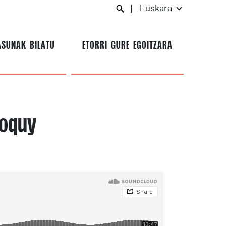
|
Euskara
ASUNAK BILATU
ETORRI GURE EGOITZARA
zoquy