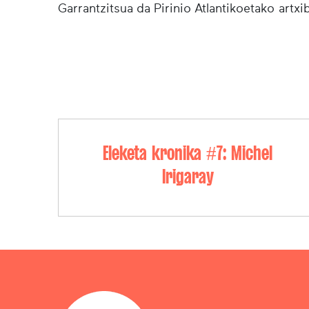
Garrantzitsua da Pirinio Atlantikoetako artx
Eleketa kronika #7: Michel
Irigaray