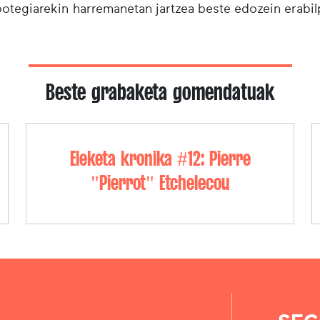
ibotegiarekin harremanetan jartzea beste edozein erabi
Beste grabaketa gomendatuak
Eleketa kronika #12: Pierre
"Pierrot" Etchelecou