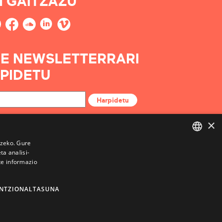
I GAITZAZU
E NEWSLETTERRARI
PIDETU
Harpidetu
×
tzeko. Gure
a analisi-
BASQUE
te informazio
FRENCH
SPANISH
NTZIONALTASUNA
ENGLISH