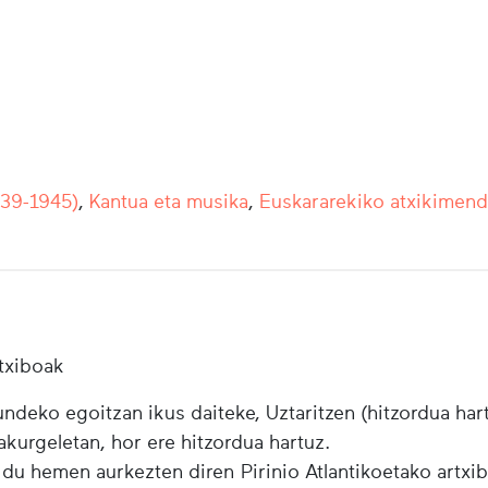
939-1945)
,
Kantua eta musika
,
Euskararekiko atxikimen
txiboak
ndeko egoitzan ikus daiteke, Uztaritzen (hitzordua har
urgeletan, hor ere hitzordua hartuz.
 du hemen aurkezten diren Pirinio Atlantikoetako artxi