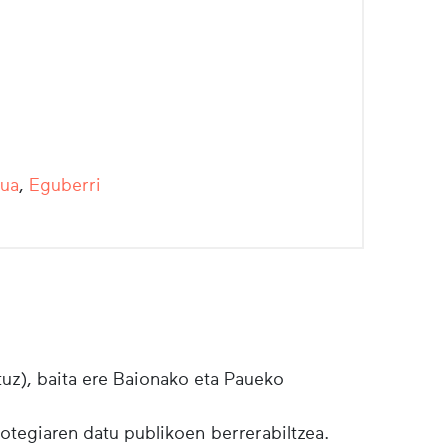
dua
,
Eguberri
tuz), baita ere Baionako eta Paueko
botegiaren datu publikoen berrerabiltzea.