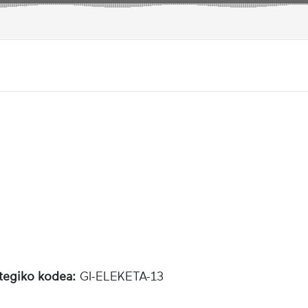
otegiko kodea:
GI-ELEKETA-13