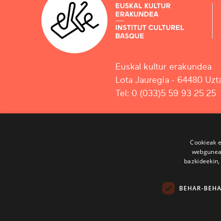
Euskal kultur erakundea
Lota Jauregia - 64480 Uzta
Tel: 0 (033)5 59 93 25 25
Cookieak e
webgunear
bazkideekin,
BEHAR-BEH