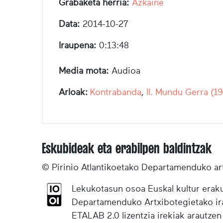
Grabaketa herria:
Azkaine
Data:
2014-10-27
Iraupena:
0:13:48
Media mota:
Audioa
Arloak:
Kontrabanda
,
II. Mundu Gerra (1
Eskubideak eta erabilpen baldintzak
© Pirinio Atlantikoetako Departamenduko ar
Lekukotasun osoa Euskal kultur eraku
Departamenduko Artxibotegietako irak
ETALAB 2.0 lizentzia irekiak arautzen