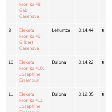
kronika #8:
Gabi
Casenave
9
Eleketa
Lehuntze
0:14:44
kronika #9:
Gilbert
Casenave
10
Eleketa
Baiona
0:14:22
kronika #10:
Joséphine
Erramoun
11
Eleketa
Baiona
0:12:35
kronika #11:
Joséphine