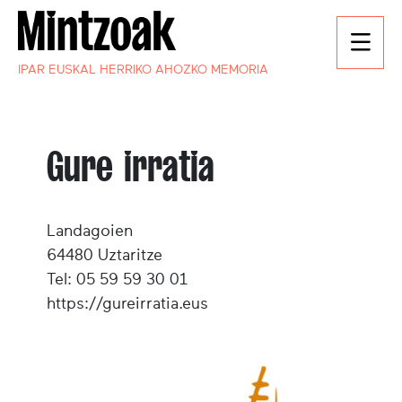
IPAR EUSKAL HERRIKO AHOZKO MEMORIA
Gure irratia
Landagoien
64480 Uztaritze
Tel: 05 59 59 30 01
https://gureirratia.eus