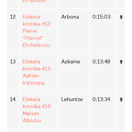
Erramoun
12
Eleketa
Arbona
0:15:03
kronika #12:
Pierre
"Pierrot"
Etchelecou
13
Eleketa
Azkaine
0:13:48
kronika #13:
Adrien
Iratzoquy
14
Eleketa
Lehuntze
0:13:34
kronika #14:
Maixan
Albistur