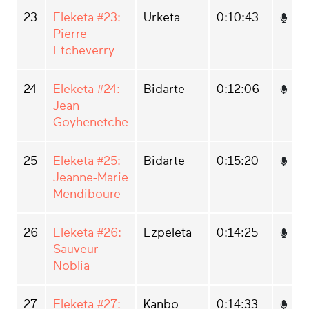
23
Eleketa #23:
Urketa
0:10:43
Pierre
Etcheverry
24
Eleketa #24:
Bidarte
0:12:06
Jean
Goyhenetche
25
Eleketa #25:
Bidarte
0:15:20
Jeanne-Marie
Mendiboure
26
Eleketa #26:
Ezpeleta
0:14:25
Sauveur
Noblia
27
Eleketa #27:
Kanbo
0:14:33