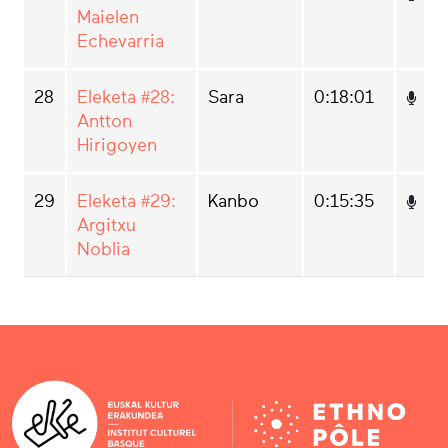
Maielen
Echevarria
28
Eleketa #28:
Sara
0:18:01
Antton
Hirigoyen
29
Eleketa #29:
Kanbo
0:15:35
Argitxu
Noblia