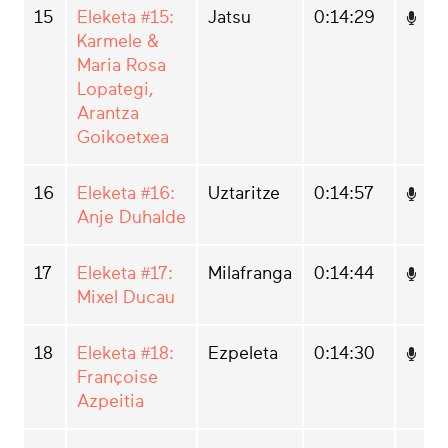
15
Eleketa #15:
Jatsu
0:14:29
Karmele &
Maria Rosa
Lopategi,
Arantza
Goikoetxea
16
Eleketa #16:
Uztaritze
0:14:57
Anje Duhalde
17
Eleketa #17:
Milafranga
0:14:44
Mixel Ducau
18
Eleketa #18:
Ezpeleta
0:14:30
Françoise
Azpeitia