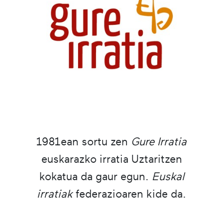
1981ean sortu zen
Gure Irratia
euskarazko irratia Uztaritzen
kokatua da gaur egun.
Euskal
irratiak
federazioaren kide da.