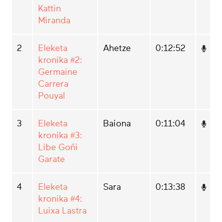
Kattin
Miranda
2
Eleketa
Ahetze
0:12:52
kronika #2:
Germaine
Carrera
Pouyal
3
Eleketa
Baiona
0:11:04
kronika #3:
Libe Goñi
Garate
4
Eleketa
Sara
0:13:38
kronika #4:
Luixa Lastra