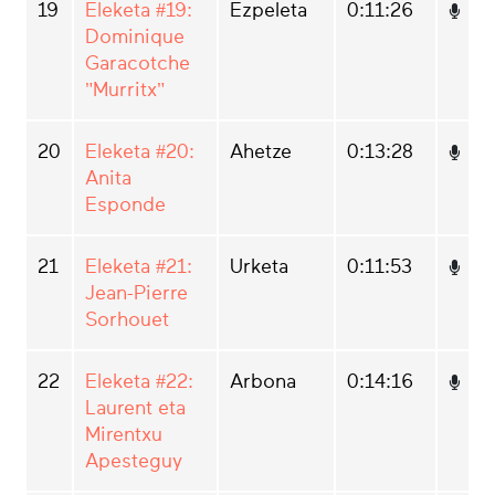
19
Eleketa #19:
Ezpeleta
0:11:26
Dominique
Garacotche
"Murritx"
20
Eleketa #20:
Ahetze
0:13:28
Anita
Esponde
21
Eleketa #21:
Urketa
0:11:53
Jean­-Pierre
Sorhouet
22
Eleketa #22:
Arbona
0:14:16
Laurent eta
Mirentxu
Apesteguy