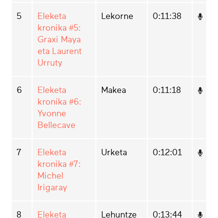
5
Eleketa
Lekorne
0:11:38
kronika #5:
Graxi Maya
eta Laurent
Urruty
6
Eleketa
Makea
0:11:18
kronika #6:
Yvonne
Bellecave
7
Eleketa
Urketa
0:12:01
kronika #7:
Michel
Irigaray
8
Eleketa
Lehuntze
0:13:44