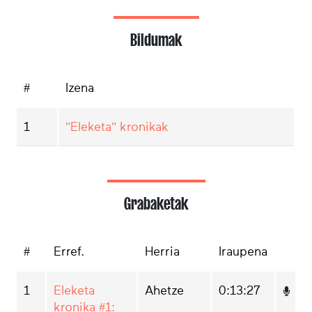
Bildumak
#
Izena
1
"Eleketa" kronikak
Grabaketak
#
Erref.
Herria
Iraupena
1
Eleketa
Ahetze
0:13:27
kronika #1: