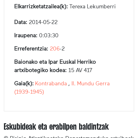
Elkarrizketatzailea(k):
Terexa Lekumberri
Data:
2014-05-22
Iraupena:
0:03:30
Erreferentzia:
206
-2
Baionako eta Ipar Euskal Herriko
artxibotegiko kodea:
15 AV 417
Gaia(k):
Kontrabanda
,
II. Mundu Gerra
(1939-1945)
Eskubideak eta erabilpen baldintzak