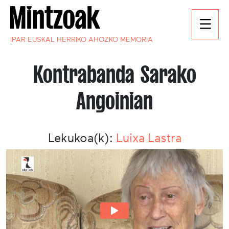
IPAR EUSKAL HERRIKO AHOZKO MEMORIA
Kontrabanda Sarako
Angoinian
Lekukoa(k):
Luixa Lastra