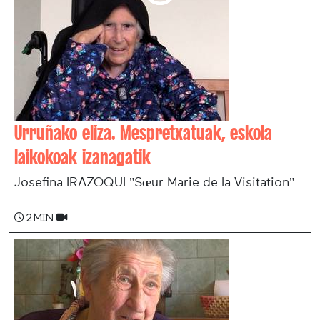
Urruñako eliza. Mespretxatuak, eskola
laikokoak izanagatik
Josefina IRAZOQUI "Sœur Marie de la Visitation"
2 min