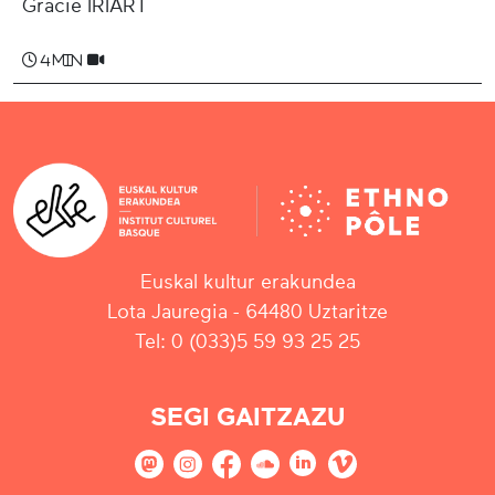
Gracie IRIART
4 min
Euskal kultur erakundea
Lota Jauregia - 64480 Uztaritze
Tel: 0 (033)5 59 93 25 25
SEGI GAITZAZU