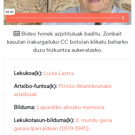
Bideo honek azpitituluak baditu. Zonbait
kasutan irakurgailuko CC botoian klikatu beharko
duzu hizkuntza aukeratzeko.
Lekukoa(k):
Luixa Lastra
Artxibo-funtsa(k):
Pirinio Atlantikoetako
artxiboak
Bilduma:
Lapurdiko ahozko memoria
Lekukotasun-bilduma(k):
II. mundu gerla
garaia Iparraldean (1939-1945)