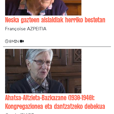
Neska gazteen aisialdiak herriko bestetan
Françoise AZPEITIA
8 min
Ahatsa-Altzieta-Bazkazane (1930-1940):
Kongregazionea eta dantzatzeko debekua