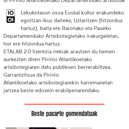
© Pirinio Atlantikoetako Departamenduko artxiboak
Lekukotasun osoa Euskal kultur erakundeko
egoitzan ikus daiteke, Uztaritzen (hitzordua
hartuz), baita ere Baionako eta Paueko
Departamenduko Artxibotegietako irakurgeletan,
hor ere hitzordua hartuz.
ETALAB 2.0 lizentzia irekiak arautzen du hemen
aurkezten diren Pirinio Atlantikoetako
artxibotegiaren datu publikoen berrerabiltzea.
Garrantzitsua da Pirinio
Atlantikoetako artxibotegiarekin harremanetan
jartzea beste edozein erabilpenarendako.
Beste pasarte gomendatuak