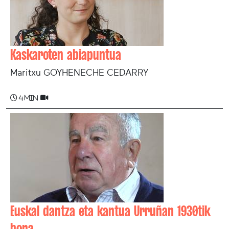
Kaskaroten abiapuntua
Maritxu GOYHENECHE CEDARRY
4 min
Euskal dantza eta kantua Urruñan 1930tik
hona