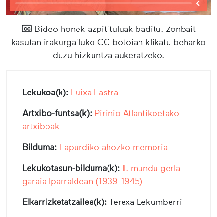
Bideo honek azpitituluak baditu. Zonbait
kasutan irakurgailuko CC botoian klikatu beharko
duzu hizkuntza aukeratzeko.
Lekukoa(k):
Luixa Lastra
Artxibo-funtsa(k):
Pirinio Atlantikoetako
artxiboak
Bilduma:
Lapurdiko ahozko memoria
Lekukotasun-bilduma(k):
II. mundu gerla
garaia Iparraldean (1939-1945)
Elkarrizketatzailea(k):
Terexa Lekumberri