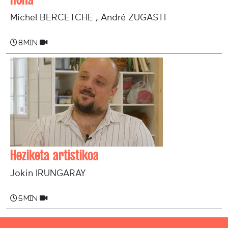
Michel BERCETCHE , André ZUGASTI
8 min
Heziketa artistikoa
Jokin IRUNGARAY
5 min