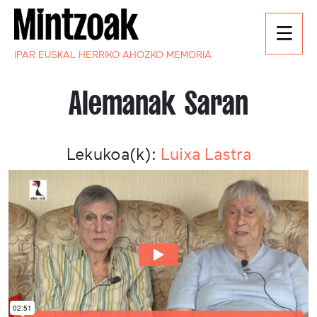
IPAR EUSKAL HERRIKO AHOZKO MEMORIA
Alemanak Saran
Lekukoa(k):
Luixa Lastra