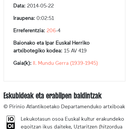
Data:
2014-05-22
Iraupena:
0:02:51
Erreferentzia:
206
-4
Baionako eta Ipar Euskal Herriko
artxibotegiko kodea:
15 AV 419
Gaia(k):
II. Mundu Gerra (1939-1945)
Eskubideak eta erabilpen baldintzak
© Pirinio Atlantikoetako Departamenduko artxiboak
Lekukotasun osoa Euskal kultur erakundeko
egoitzan ikus daiteke, Uztaritzen (hitzordua