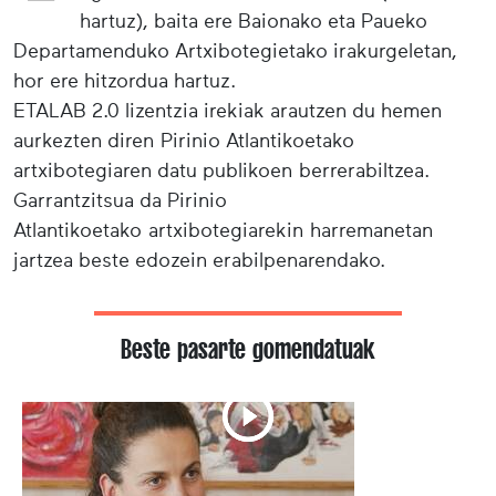
hartuz), baita ere Baionako eta Paueko
Departamenduko Artxibotegietako irakurgeletan,
hor ere hitzordua hartuz.
ETALAB 2.0 lizentzia irekiak arautzen du hemen
aurkezten diren Pirinio Atlantikoetako
artxibotegiaren datu publikoen berrerabiltzea.
Garrantzitsua da Pirinio
Atlantikoetako artxibotegiarekin harremanetan
jartzea beste edozein erabilpenarendako.
Beste pasarte gomendatuak