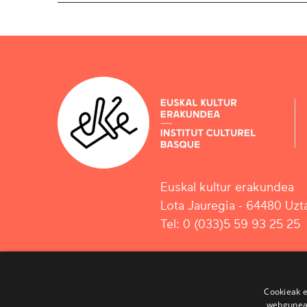
Euskal kultur erakundea
Lota Jauregia - 64480 Uzta
Tel: 0 (033)5 59 93 25 25
Cookieak e
webgunear