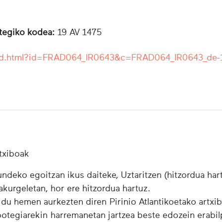
otegiko kodea:
19 AV 1475
r/ead.html?id=FRAD064_IR0643&c=FRAD064_IR0643_de-
txiboak
ndeko egoitzan ikus daiteke, Uztaritzen (hitzordua har
urgeletan, hor ere hitzordua hartuz.
 du hemen aurkezten diren Pirinio Atlantikoetako artxi
ibotegiarekin harremanetan jartzea beste edozein erabi