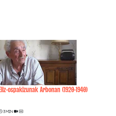
Eliz-ospakizunak Arbonan (1920-1940)
Pierre ETCHELECOU
3 min