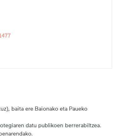
1477
tuz), baita ere Baionako eta Paueko
botegiaren datu publikoen berrerabiltzea.
lpenarendako.