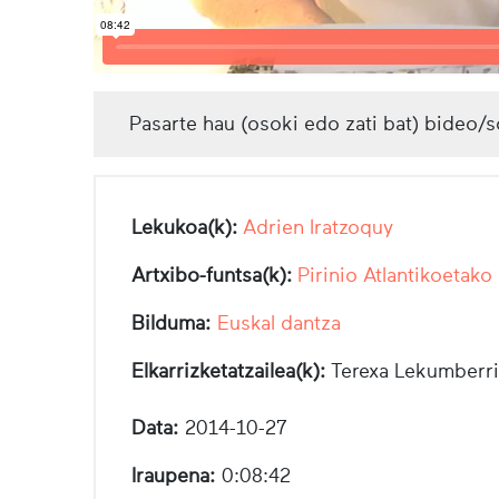
Pasarte hau (osoki edo zati bat) bideo/s
Lekukoa(k):
Adrien Iratzoquy
Artxibo-funtsa(k):
Pirinio Atlantikoetako
Bilduma:
Euskal dantza
Elkarrizketatzailea(k):
Terexa Lekumberri
Data:
2014-10-27
Iraupena:
0:08:42