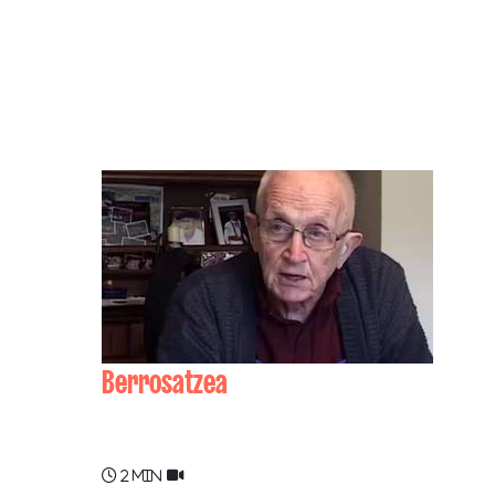
Berrosatzea
Jean-Baptiste BIDART "Kuxkurrio"
2 min