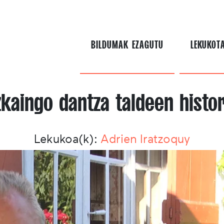
BILDUMAK EZAGUTU
LEKUKOT
zkaingo dantza taldeen histor
Lekukoa(k):
Adrien Iratzoquy