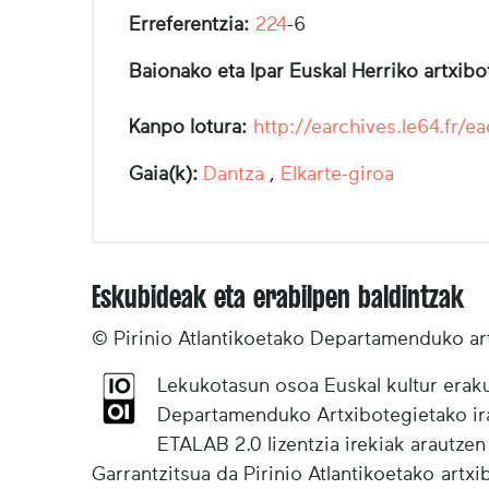
Erreferentzia:
224
-6
Baionako eta Ipar Euskal Herriko artxib
Kanpo lotura:
http://earchives.le64.f
Gaia(k):
Dantza
,
Elkarte-giroa
Eskubideak eta erabilpen baldintzak
© Pirinio Atlantikoetako Departamenduko ar
Lekukotasun osoa Euskal kultur eraku
Departamenduko Artxibotegietako irak
ETALAB 2.0 lizentzia irekiak arautzen
Garrantzitsua da Pirinio Atlantikoetako artx