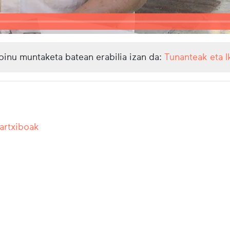
oinu muntaketa batean erabilia izan da:
Tunanteak eta I
 artxiboak