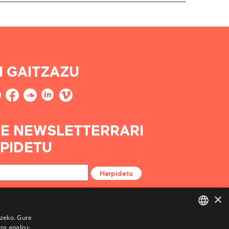
I GAITZAZU
E NEWSLETTERRARI
PIDETU
Harpidetu
×
tzeko. Gure
a analisi-
BASQUE