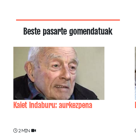
Beste pasarte gomendatuak
Kaiet Indaburu: aurkezpena
Kaiet INDABURU
2 min