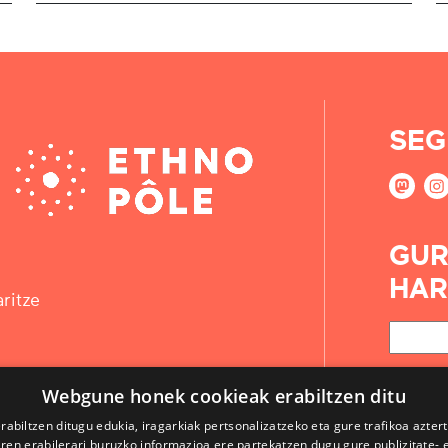
SEG
GUR
HAR
ritze
Webgune honek cookieak erabiltzen ditu
rabiltzen ditugu edukia, iragarkiak pertsonalizatzeko eta gure trafikoa azter
en erabilerari buruzko informazioa ere partekatzen dugu gure publizitate- et