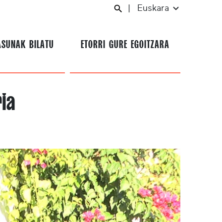
|
Euskara
ASUNAK BILATU
ETORRI GURE EGOITZARA
ia