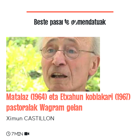
Beste pasarte gomendatuak
Matalaz (1964) eta Etxahun koblakari (1967)
pastoralak Wagram gelan
Ximun CASTILLON
7 min