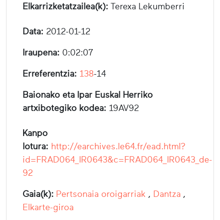
Elkarrizketatzailea(k):
Terexa Lekumberri
Data:
2012-01-12
Iraupena:
0:02:07
Erreferentzia:
138
-14
Baionako eta Ipar Euskal Herriko
artxibotegiko kodea:
19AV92
Kanpo
lotura:
http://earchives.le64.fr/ead.html?
id=FRAD064_IR0643&c=FRAD064_IR0643_de-
92
Gaia(k):
Pertsonaia oroigarriak
,
Dantza
,
Elkarte-giroa