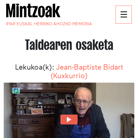
IPAR EUSKAL HERRIKO AHOZKO MEMORIA
Taldearen osaketa
Lekukoa(k):
Jean-Baptiste Bidart
(Kuxkurrio)