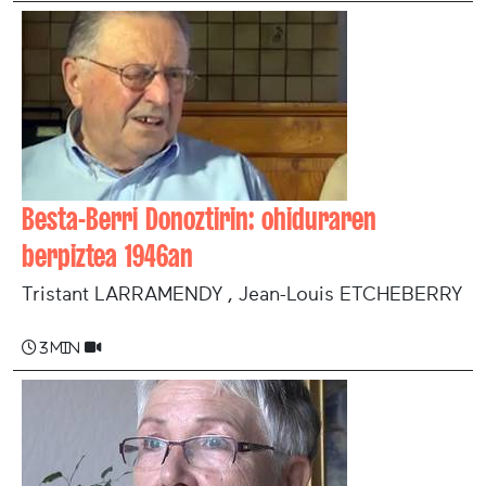
Besta-Berri Donoztirin: ohiduraren
berpiztea 1946an
Tristant LARRAMENDY , Jean-Louis ETCHEBERRY
3 min