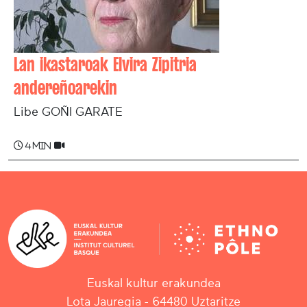
Lan ikastaroak Elvira Zipitria
andereñoarekin
Libe GOÑI GARATE
4 min
Euskal kultur erakundea
Lota Jauregia - 64480 Uztaritze