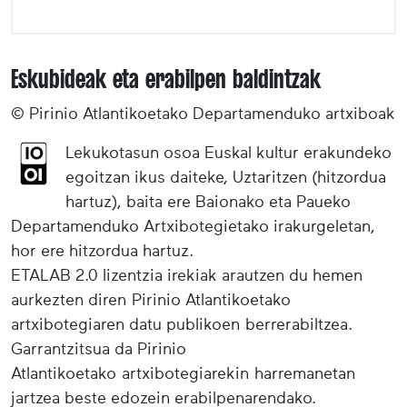
Eskubideak eta erabilpen baldintzak
© Pirinio Atlantikoetako Departamenduko artxiboak
Lekukotasun osoa Euskal kultur erakundeko
egoitzan ikus daiteke, Uztaritzen (hitzordua
hartuz), baita ere Baionako eta Paueko
Departamenduko Artxibotegietako irakurgeletan,
hor ere hitzordua hartuz.
ETALAB 2.0 lizentzia irekiak arautzen du hemen
aurkezten diren Pirinio Atlantikoetako
artxibotegiaren datu publikoen berrerabiltzea.
Garrantzitsua da Pirinio
Atlantikoetako artxibotegiarekin harremanetan
jartzea beste edozein erabilpenarendako.