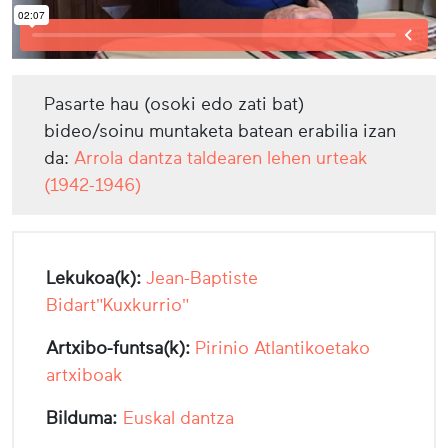
Pasarte hau (osoki edo zati bat)
bideo/soinu muntaketa batean erabilia izan
da:
Arrola dantza taldearen lehen urteak
(1942-1946)
Lekukoa(k):
Jean-Baptiste
Bidart"Kuxkurrio"
Artxibo-funtsa(k):
Pirinio Atlantikoetako
artxiboak
Bilduma:
Euskal dantza