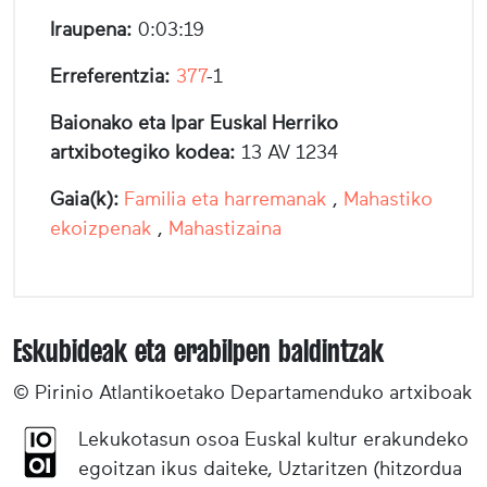
Iraupena:
0:03:19
Erreferentzia:
377
-1
Baionako eta Ipar Euskal Herriko
artxibotegiko kodea:
13 AV 1234
Gaia(k):
Familia eta harremanak
,
Mahastiko
ekoizpenak
,
Mahastizaina
Eskubideak eta erabilpen baldintzak
© Pirinio Atlantikoetako Departamenduko artxiboak
Lekukotasun osoa Euskal kultur erakundeko
egoitzan ikus daiteke, Uztaritzen (hitzordua