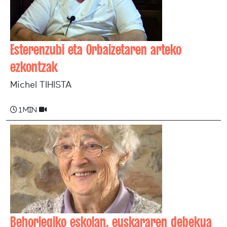
Esterenzubi eta Orbaizetaren arteko
ezkontzak
Michel TIHISTA
1 min
Behorlegiko eskolan, euskararen debekua