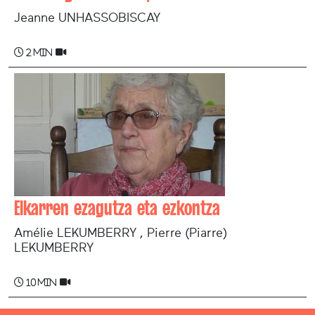
Jeanne UNHASSOBISCAY
2 min
Elkarren ezagutza eta ezkontza
Amélie LEKUMBERRY , Pierre (Piarre)
LEKUMBERRY
10 min