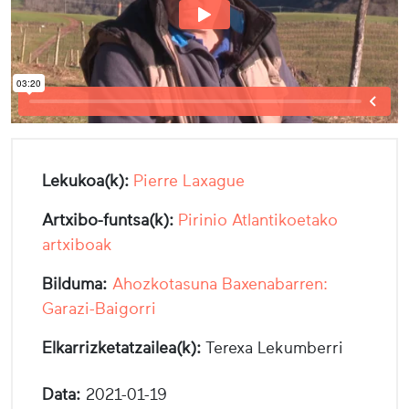
Lekukoa(k):
Pierre Laxague
Artxibo-funtsa(k):
Pirinio Atlantikoetako
artxiboak
Bilduma:
Ahozkotasuna Baxenabarren:
Garazi-Baigorri
Elkarrizketatzailea(k):
Terexa Lekumberri
Data:
2021-01-19