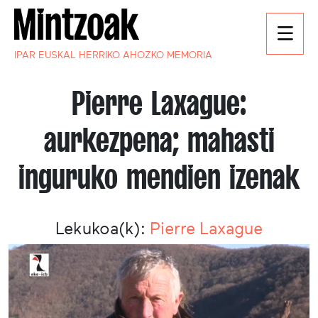
IPAR EUSKAL HERRIKO AHOZKO MEMORIA
Pierre Laxague:
aurkezpena; mahasti
inguruko mendien izenak
Lekukoa(k):
Pierre Laxague