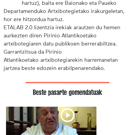
hartuz), baita ere Baionako eta Paueko
Departamenduko Artxibotegietako irakurgeletan,
hor ere hitzordua hartuz.
ETALAB 2.0 lizentzia irekiak arautzen du hemen
aurkezten diren Pirinio Atlantikoetako
artxibotegiaren datu publikoen berrerabiltzea.
Garrantzitsua da Pirinio
Atlantikoetako artxibotegiarekin harremanetan
jartzea beste edozein erabilpenarendako.
Beste pasarte gomendatuak