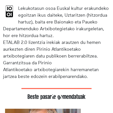
Lekukotasun osoa Euskal kultur erakundeko
egoitzan ikus daiteke, Uztaritzen (hitzordua
hartuz), baita ere Baionako eta Paueko
Departamenduko Artxibotegietako irakurgeletan,
hor ere hitzordua hartuz.
ETALAB 2.0 lizentzia irekiak arautzen du hemen
aurkezten diren Pirinio Atlantikoetako
artxibotegiaren datu publikoen berrerabiltzea.
Garrantzitsua da Pirinio
Atlantikoetako artxibotegiarekin harremanetan
jartzea beste edozein erabilpenarendako.
Beste pasarte gomendatuak