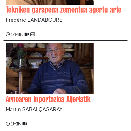
Tekniken garapena zementua agertu arte
Frédéric LANDABOURE
17 min
Arnoaren inportazioa Aljeriatik
Martin SABALÇAGARAY
1 min