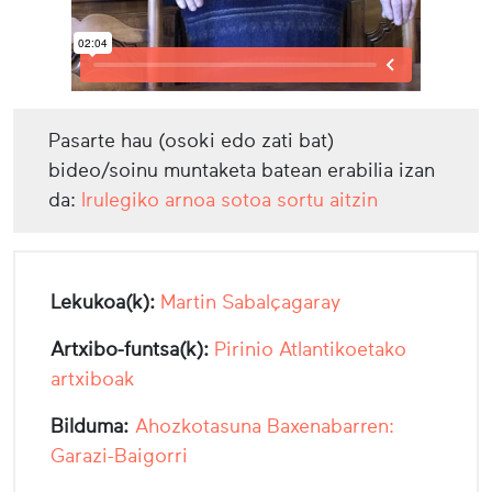
Pasarte hau (osoki edo zati bat)
bideo/soinu muntaketa batean erabilia izan
da:
Irulegiko arnoa sotoa sortu aitzin
Lekukoa(k):
Martin Sabalçagaray
Artxibo-funtsa(k):
Pirinio Atlantikoetako
artxiboak
Bilduma:
Ahozkotasuna Baxenabarren:
Garazi-Baigorri