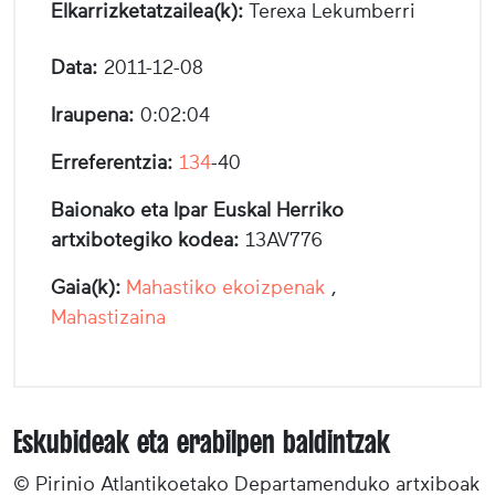
Elkarrizketatzailea(k):
Terexa Lekumberri
Data:
2011-12-08
Iraupena:
0:02:04
Erreferentzia:
134
-40
Baionako eta Ipar Euskal Herriko
artxibotegiko kodea:
13AV776
Gaia(k):
Mahastiko ekoizpenak
,
Mahastizaina
Eskubideak eta erabilpen baldintzak
© Pirinio Atlantikoetako Departamenduko artxiboak