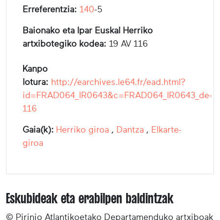
Erreferentzia:
140
-5
Baionako eta Ipar Euskal Herriko
artxibotegiko kodea:
19 AV 116
Kanpo
lotura:
http://earchives.le64.fr/ead.html?
id=FRAD064_IR0643&c=FRAD064_IR0643_de-
116
Gaia(k):
Herriko giroa
,
Dantza
,
Elkarte-
giroa
Eskubideak eta erabilpen baldintzak
© Pirinio Atlantikoetako Departamenduko artxiboak