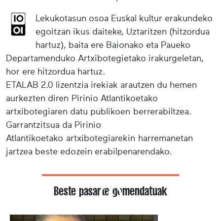
Lekukotasun osoa Euskal kultur erakundeko
egoitzan ikus daiteke, Uztaritzen (hitzordua
hartuz), baita ere Baionako eta Paueko
Departamenduko Artxibotegietako irakurgeletan,
hor ere hitzordua hartuz.
ETALAB 2.0 lizentzia irekiak arautzen du hemen
aurkezten diren Pirinio Atlantikoetako
artxibotegiaren datu publikoen berrerabiltzea.
Garrantzitsua da Pirinio
Atlantikoetako artxibotegiarekin harremanetan
jartzea beste edozein erabilpenarendako.
Beste pasarte gomendatuak