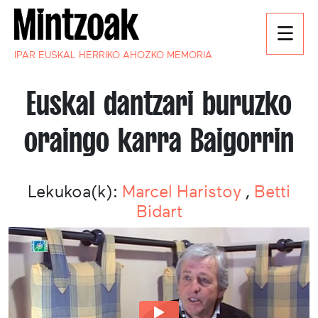
IPAR EUSKAL HERRIKO AHOZKO MEMORIA
Euskal dantzari buruzko
oraingo karra Baigorrin
Lekukoa(k):
Marcel Haristoy
,
Betti
Bidart