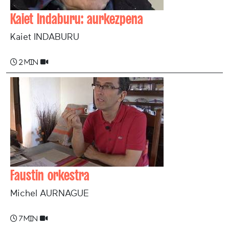
Kaiet Indaburu: aurkezpena
Kaiet INDABURU
2 min
Faustin orkestra
Michel AURNAGUE
7 min