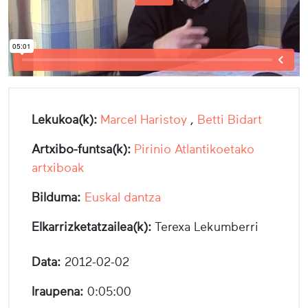
Lekukoa(k):
Marcel Haristoy
,
Betti Bidart
Artxibo-funtsa(k):
Pirinio Atlantikoetako
artxiboak
Bilduma:
Euskal dantza
Elkarrizketatzailea(k):
Terexa Lekumberri
Data:
2012-02-02
Iraupena:
0:05:00