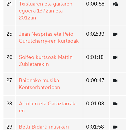
24
Txistuaren eta gaitaren
0:00:58
egoera 1972an eta
2012an
25
Jean Nesprias eta Peio
0:02:39
Curutcharry-ren kurtsoak
26
Solfeo kurtsoak Mattin
0:01:18
Zubietarekin
27
Baionako musika
0:00:47
Kontserbatorioan
28
Arrola-n eta Garaztarrak-
0:01:08
en
29
Betti Bidart: musikari
0:01:58