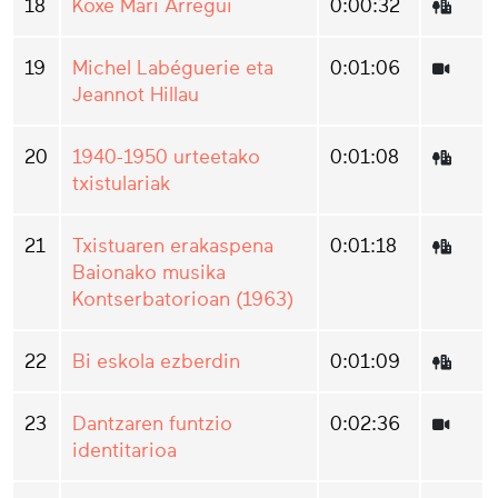
18
Koxe Mari Arregui
0:00:32
19
Michel Labéguerie eta
0:01:06
Jeannot Hillau
20
1940-1950 urteetako
0:01:08
txistulariak
21
Txistuaren erakaspena
0:01:18
Baionako musika
Kontserbatorioan (1963)
22
Bi eskola ezberdin
0:01:09
23
Dantzaren funtzio
0:02:36
identitarioa