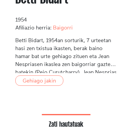
1954
Afiliazio herria:
Baigorri
Betti Bidart, 1954an sorturik, 7 urteetan
hasi zen txistua ikasten, berak baino
hamar bat urte gehiago zituen eta Jean
Nespriasen ikaslea zen baigorriar gazte
batekin (Peio Curutcharry). Jean Nesprias
irakaskuntza horren osatzera hilabetean
Gehiago jakin
behin edo bi aldiz jiten zen. 1967tik goiti,
Mattin Zubieta izan zuen irakasle. Honek
solfeoa ere doi bat irakatsi zion. 1970etik
goiti, Baionako Musika Kontserbatorioko
txistu klasean sartu zen, Iñaki Urtizberea
Zati hautatuak
irakasle zuela. Betti Garaztarrak taldean