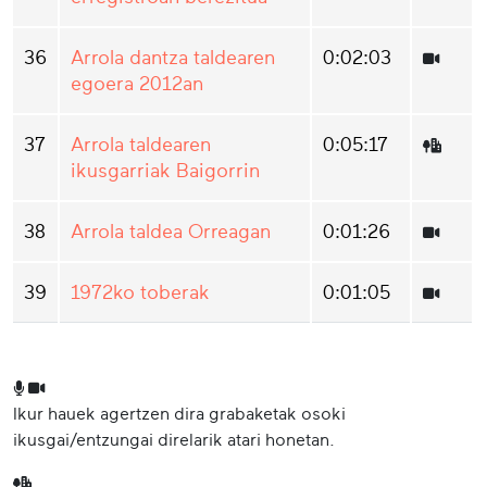
36
Arrola dantza taldearen
0:02:03
egoera 2012an
37
Arrola taldearen
0:05:17
ikusgarriak Baigorrin
38
Arrola taldea Orreagan
0:01:26
39
1972ko toberak
0:01:05
Ikur hauek agertzen dira grabaketak osoki
ikusgai/entzungai direlarik atari honetan.