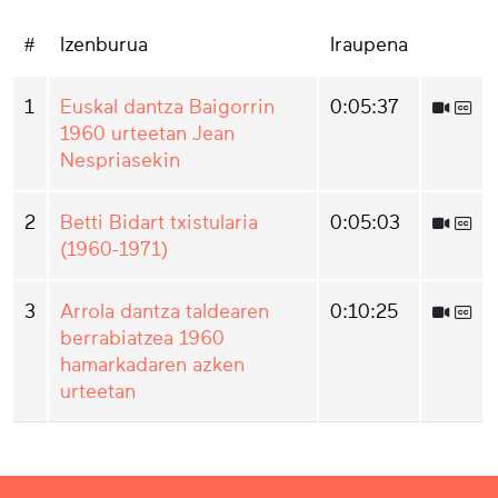
#
Izenburua
Iraupena
1
Euskal dantza Baigorrin
0:05:37
1960 urteetan Jean
Nespriasekin
2
Betti Bidart txistularia
0:05:03
(1960-1971)
3
Arrola dantza taldearen
0:10:25
berrabiatzea 1960
hamarkadaren azken
urteetan