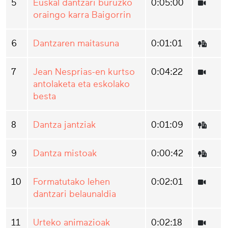
5
Euskal dantzari buruzko
0:05:00
oraingo karra Baigorrin
6
Dantzaren maitasuna
0:01:01
7
Jean Nesprias-en kurtso
0:04:22
antolaketa eta eskolako
besta
8
Dantza jantziak
0:01:09
9
Dantza mistoak
0:00:42
10
Formatutako lehen
0:02:01
dantzari belaunaldia
11
Urteko animazioak
0:02:18