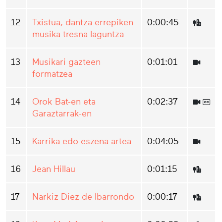
12
Txistua, dantza errepiken
0:00:45
musika tresna laguntza
13
Musikari gazteen
0:01:01
formatzea
14
Orok Bat-en eta
0:02:37
Garaztarrak-en
15
Karrika edo eszena artea
0:04:05
16
Jean Hillau
0:01:15
17
Narkiz Diez de Ibarrondo
0:00:17