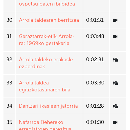
ospetsu baten ibilbidea
30
Arrola taldearen berritzea
0:01:31
31
Garaztarrak-etik Arrola-
0:03:48
ra: 1969ko gertakaria
32
Arrola taldeko erakasle
0:02:31
ezberdinak
33
Arrola taldea
0:03:30
egiazkotasunaren bila
34
Dantzari ikasleen jatorria
0:01:28
35
Nafarroa Behereko
0:01:30
erregistroan berezitua