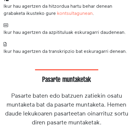
Ikur hau agertzen da hitzordua hartu behar denean
grabaketa ikusteko gure
kontsultagunean
.
Ikur hau agertzen da azpitituluak eskuragarri daudenean.
Ikur hau agertzen da transkripzio bat eskuragarri denean.
Pasarte muntaketak
Pasarte baten edo batzuen zatiekin osatu
muntaketa bat da pasarte muntaketa. Hemen
daude lekukoaren pasarteetan oinarrituz sortu
diren pasarte muntaketak.