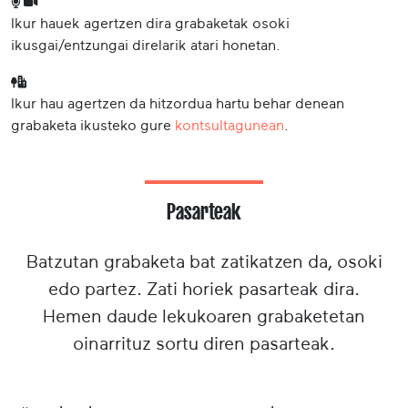
Ikur hauek agertzen dira grabaketak osoki
ikusgai/entzungai direlarik atari honetan.
Ikur hau agertzen da hitzordua hartu behar denean
grabaketa ikusteko gure
kontsultagunean
.
Pasarteak
Batzutan grabaketa bat zatikatzen da, osoki
edo partez. Zati horiek pasarteak dira.
Hemen daude lekukoaren grabaketetan
oinarrituz sortu diren pasarteak.