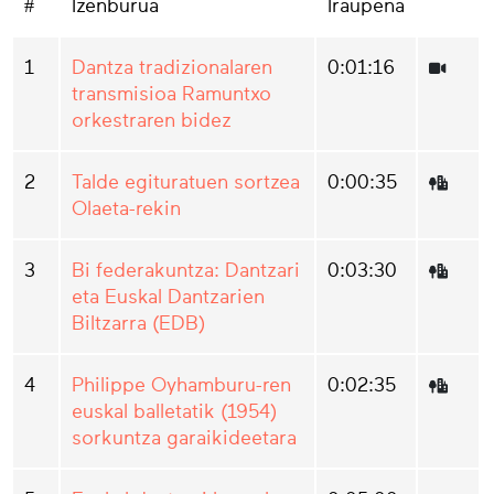
#
Izenburua
Iraupena
1
Dantza tradizionalaren
0:01:16
transmisioa Ramuntxo
orkestraren bidez
2
Talde egituratuen sortzea
0:00:35
Olaeta-rekin
3
Bi federakuntza: Dantzari
0:03:30
eta Euskal Dantzarien
Biltzarra (EDB)
4
Philippe Oyhamburu-ren
0:02:35
euskal balletatik (1954)
sorkuntza garaikideetara