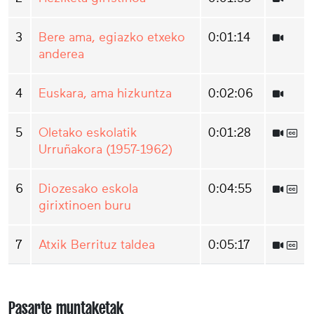
3
Bere ama, egiazko etxeko
0:01:14
anderea
4
Euskara, ama hizkuntza
0:02:06
5
Oletako eskolatik
0:01:28
Urruñakora (1957-1962)
6
Diozesako eskola
0:04:55
girixtinoen buru
7
Atxik Berrituz taldea
0:05:17
Pasarte muntaketak