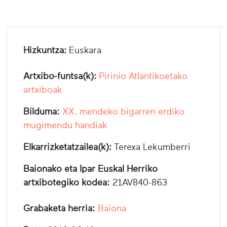
Hizkuntza:
Euskara
Artxibo-funtsa(k):
Pirinio Atlantikoetako
artxiboak
Bilduma:
XX. mendeko bigarren erdiko
mugimendu handiak
Elkarrizketatzailea(k):
Terexa Lekumberri
Baionako eta Ipar Euskal Herriko
artxibotegiko kodea:
21AV840-863
Grabaketa herria:
Baiona