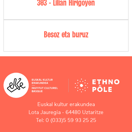
303 - Lilian Hirigoyen
Besoz eta buruz
Euskal kultur erakundea
Lota Jauregia - 64480 Uztaritze
Tel: 0 (033)5 59 93 25 25