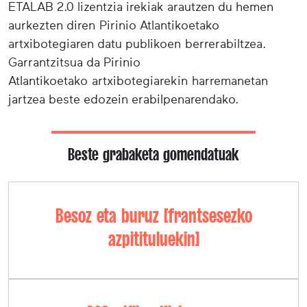
ETALAB 2.0 lizentzia irekiak arautzen du hemen
aurkezten diren Pirinio Atlantikoetako
artxibotegiaren datu publikoen berrerabiltzea.
Garrantzitsua da Pirinio
Atlantikoetako artxibotegiarekin harremanetan
jartzea beste edozein erabilpenarendako.
Beste grabaketa gomendatuak
Besoz eta buruz [frantsesezko
azpitituluekin]