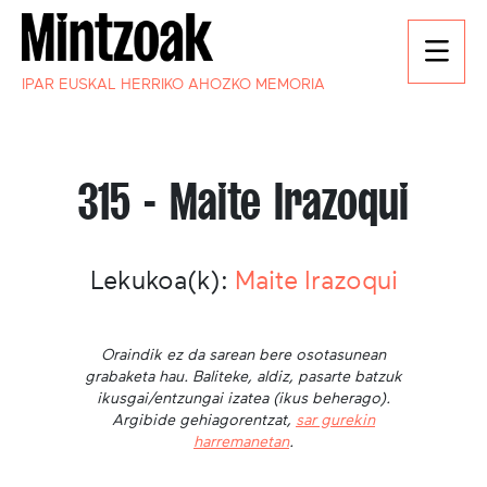
IPAR EUSKAL HERRIKO AHOZKO MEMORIA
315 - Maite Irazoqui
Lekukoa(k):
Maite Irazoqui
Oraindik ez da sarean bere osotasunean
grabaketa hau. Baliteke, aldiz, pasarte batzuk
ikusgai/entzungai izatea (ikus beherago).
Argibide gehiagorentzat,
sar gurekin
harremanetan
.