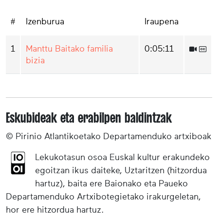
#
Izenburua
Iraupena
1
Manttu Baitako familia
0:05:11
bizia
Eskubideak eta erabilpen baldintzak
© Pirinio Atlantikoetako Departamenduko artxiboak
Lekukotasun osoa Euskal kultur erakundeko
egoitzan ikus daiteke, Uztaritzen (hitzordua
hartuz), baita ere Baionako eta Paueko
Departamenduko Artxibotegietako irakurgeletan,
hor ere hitzordua hartuz.