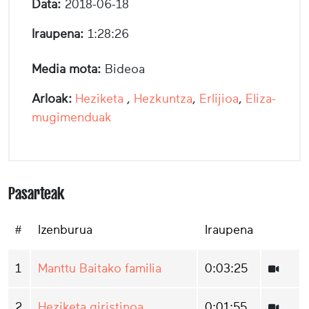
Data:
2018-06-18
Iraupena:
1:28:26
Media mota:
Bideoa
Arloak:
Heziketa
,
Hezkuntza
,
Erlijioa
,
Eliza-
mugimenduak
Pasarteak
#
Izenburua
Iraupena
1
Manttu Baitako familia
0:03:25
2
Heziketa giristinoa
0:01:55