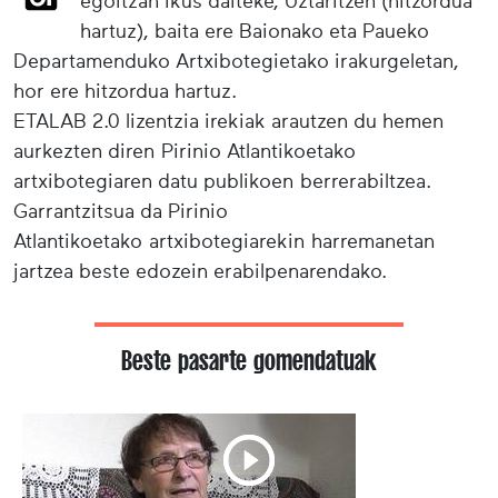
egoitzan ikus daiteke, Uztaritzen (hitzordua
hartuz), baita ere Baionako eta Paueko
Departamenduko Artxibotegietako irakurgeletan,
hor ere hitzordua hartuz.
ETALAB 2.0 lizentzia irekiak arautzen du hemen
aurkezten diren Pirinio Atlantikoetako
artxibotegiaren datu publikoen berrerabiltzea.
Garrantzitsua da Pirinio
Atlantikoetako artxibotegiarekin harremanetan
jartzea beste edozein erabilpenarendako.
Beste pasarte gomendatuak