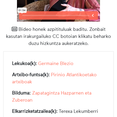
Bideo honek azpitituluak baditu. Zonbait
kasutan irakurgailuko CC botoian klikatu beharko
duzu hizkuntza aukeratzeko.
Lekukoa(k):
Germaine Blezio
Artxibo-funtsa(k):
Pirinio Atlantikoetako
artxiboak
Bilduma:
Zapatagintza Hazparnen eta
Zuberoan
Elkarrizketatzailea(k):
Terexa Lekumberri