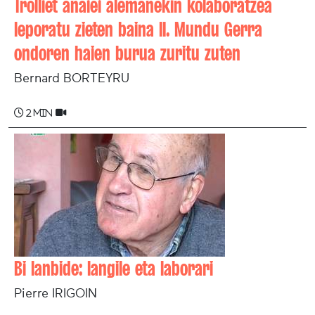
Trolliet anaiei alemanekin kolaboratzea
leporatu zieten baina II. Mundu Gerra
ondoren haien burua zuritu zuten
Bernard BORTEYRU
2 min
Bi lanbide: langile eta laborari
Pierre IRIGOIN