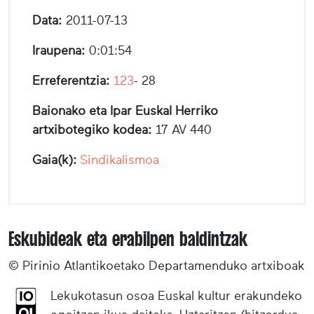
Data:
2011-07-13
Iraupena:
0:01:54
Erreferentzia:
123
- 28
Baionako eta Ipar Euskal Herriko
artxibotegiko kodea:
17 AV 440
Gaia(k):
Sindikalismoa
Eskubideak eta erabilpen baldintzak
© Pirinio Atlantikoetako Departamenduko artxiboak
Lekukotasun osoa Euskal kultur erakundeko