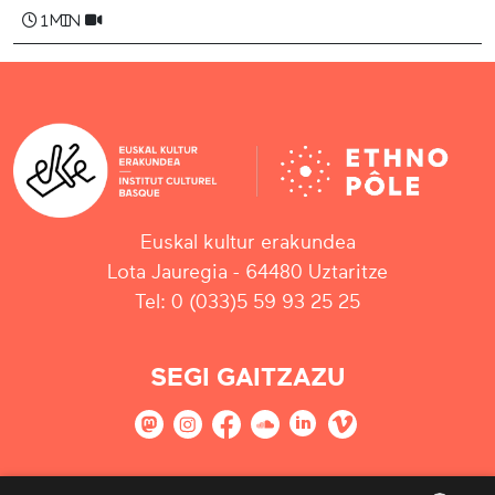
1 min
Euskal kultur erakundea
Lota Jauregia - 64480 Uztaritze
Tel: 0 (033)5 59 93 25 25
SEGI GAITZAZU