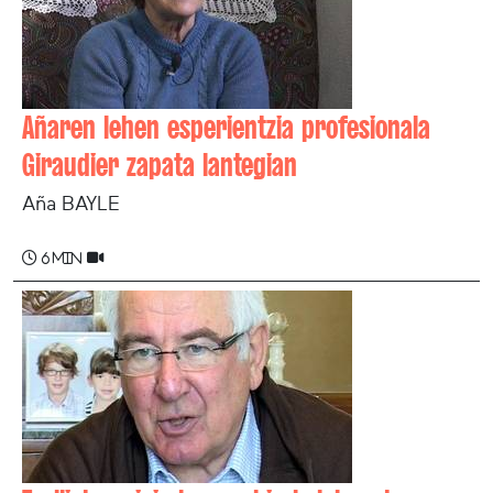
Añaren lehen esperientzia profesionala
Giraudier zapata lantegian
Aña BAYLE
6 min