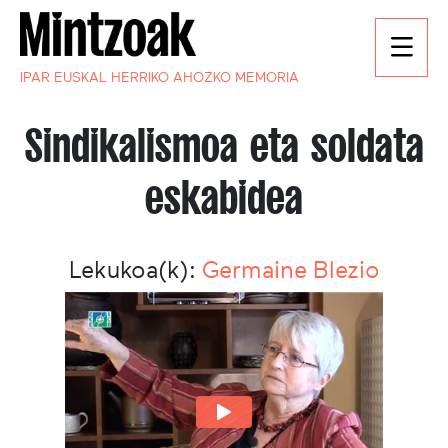
IPAR EUSKAL HERRIKO AHOZKO MEMORIA
Sindikalismoa eta soldata
eskabidea
Lekukoa(k):
Germaine Blezio