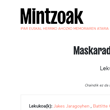
IPAR EUSKAL HERRIKO AHOZKO MEMORIAREN ATARIA
Maskarad
Lek
Oraindik ez da 
Lekukoa(k):
Jakes Jaragoyhen
,
Battitte