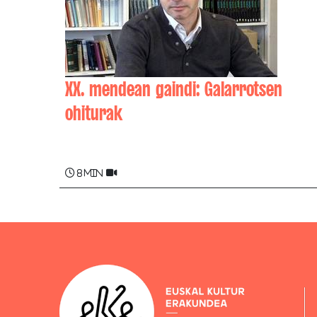
XX. mendean gaindi: Galarrotsen
ohiturak
Xabier ITÇAINA
8 min