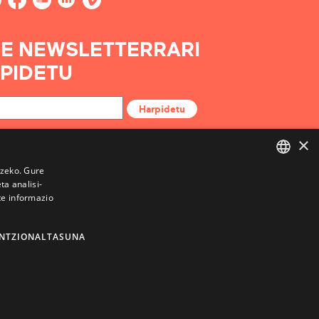
E NEWSLETTERRARI
PIDETU
Harpidetu
×
tzeko. Gure
a analisi-
BASQUE
te informazio
FRENCH
SPANISH
NTZIONALTASUNA
ENGLISH