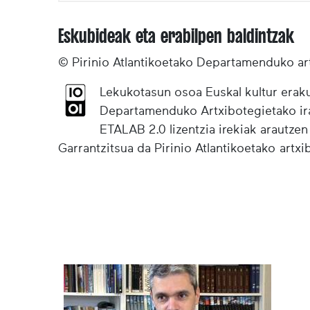
Eskubideak eta erabilpen baldintzak
© Pirinio Atlantikoetako Departamenduko ar
Lekukotasun osoa Euskal kultur eraku
Departamenduko Artxibotegietako irak
ETALAB 2.0 lizentzia irekiak arautzen
Garrantzitsua da Pirinio Atlantikoetako artx