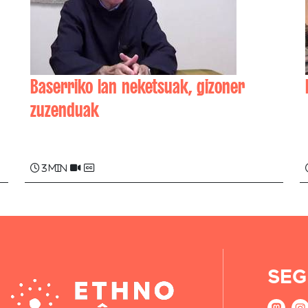
Baserriko lan neketsuak, gizoner
zuzenduak
Marcel ETCHEHANDY
3 min
SEG