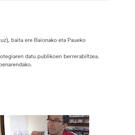
tuz), baita ere Baionako eta Paueko
botegiaren datu publikoen berrerabiltzea.
lpenarendako.