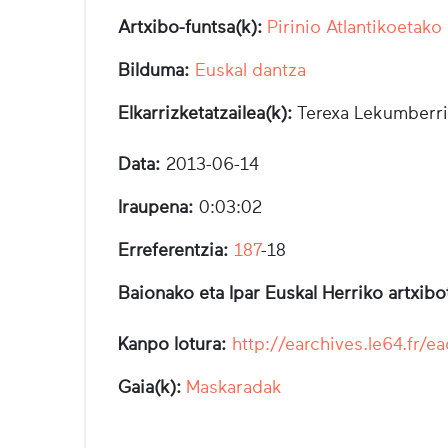
Artxibo-funtsa(k):
Pirinio Atlantikoetako
Bilduma:
Euskal dantza
Elkarrizketatzailea(k):
Terexa Lekumberri
Data:
2013-06-14
Iraupena:
0:03:02
Erreferentzia:
187
-18
Baionako eta Ipar Euskal Herriko artxib
Kanpo lotura:
http://earchives.le64.f
Gaia(k):
Maskaradak