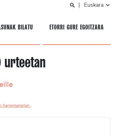
|
Euskara
ASUNAK BILATU
ETORRI GURE EGOITZARA
 urteetan
ille
in harremanetan
.