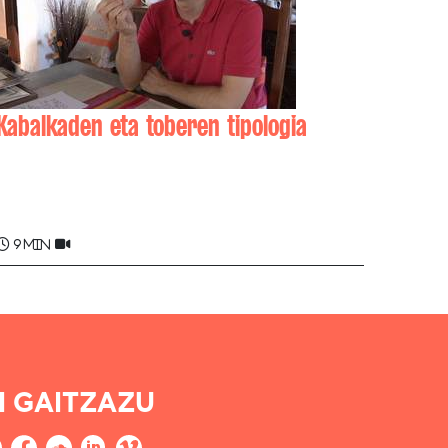
Kabalkaden eta toberen tipologia
Michel AURNAGUE
9 min
I GAITZAZU