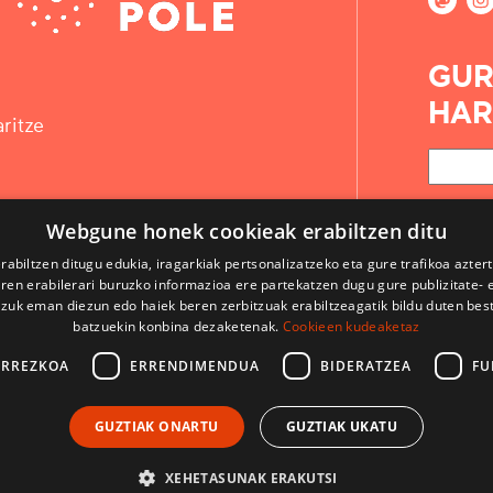
GUR
HAR
ritze
Webgune honek cookieak erabiltzen ditu
rabiltzen ditugu edukia, iragarkiak pertsonalizatzeko eta gure trafikoa azter
en erabilerari buruzko informazioa ere partekatzen dugu gure publizitate- et
 zuk eman diezun edo haiek beren zerbitzuak erabiltzeagatik bildu duten bes
batzuekin konbina dezaketenak.
Cookieen kudeaketaz
ARREZKOA
ERRENDIMENDUA
BIDERATZEA
FU
KONTAKTUA
GUZTIAK ONARTU
GUZTIAK UKATU
ERABILPEN BALDINTZAK
LEGE OHARRAK
XEHETASUNAK ERAKUTSI
CodeSyntax-ek garatua. Softwarea:
Django
.