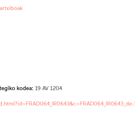
 artxiboak
otegiko kodea:
19 AV 1204
r/ead.html?id=FRAD064_IR0643&c=FRAD064_IR0643_de