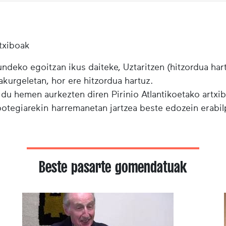
txiboak
ndeko egoitzan ikus daiteke, Uztaritzen (hitzordua har
urgeletan, hor ere hitzordua hartuz.
 du hemen aurkezten diren Pirinio Atlantikoetako artxi
ibotegiarekin harremanetan jartzea beste edozein erabi
Beste pasarte gomendatuak