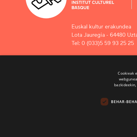
Euskal kultur erakundea
Lota Jauregia - 64480 Uzta
Tel: 0 (033)5 59 93 25 25
Cookieak e
webgunear
bazkideekin,
BEHAR-BEH