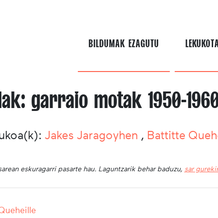
BILDUMAK EZAGUTU
LEKUKOT
ak: garraio motak 1950-1960
ukoa(k):
Jakes Jaragoyhen
,
Battitte Quehe
sarean eskuragarri pasarte hau. Laguntzarik behar baduzu,
sar gurek
 Queheille