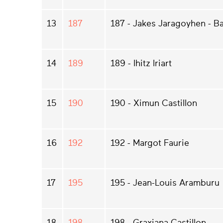
13
187
187 - Jakes Jaragoyhen - Ba
14
189
189 - Ihitz Iriart
15
190
190 - Ximun Castillon
16
192
192 - Margot Faurie
17
195
195 - Jean-Louis Aramburu
18
198
198 - Graxiana Castillon