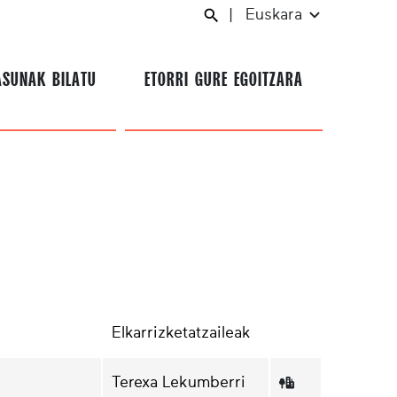
|
Euskara
ASUNAK BILATU
ETORRI GURE EGOITZARA
Elkarrizketatzaileak
Terexa Lekumberri