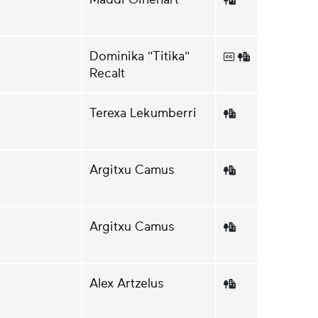
Dominika "Titika"
Recalt
Terexa Lekumberri
Argitxu Camus
Argitxu Camus
Alex Artzelus