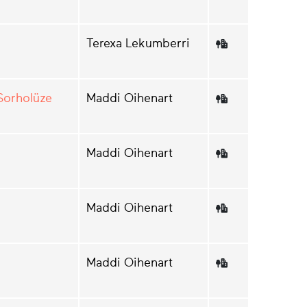
Terexa Lekumberri
Sorholüze
Maddi Oihenart
Maddi Oihenart
Maddi Oihenart
Maddi Oihenart