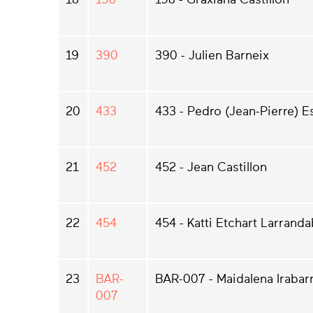
19
390
390 - Julien Barneix
20
433
433 - Pedro (Jean-Pierre) 
21
452
452 - Jean Castillon
22
454
454 - Katti Etchart Larrand
23
BAR-
BAR-007 - Maidalena Irabar
007