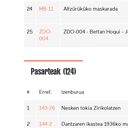
24
MB-11
Altzürüküko maskarada
25
ZDO-
ZDO-004 - Bettan Hoqui - 
004
Pasarteak (124)
#
Erref.
Izenburua
1
143-26
Nesken tokia Zirikolatzen
2
144-2
Dantzaren ikastea 1936ko m