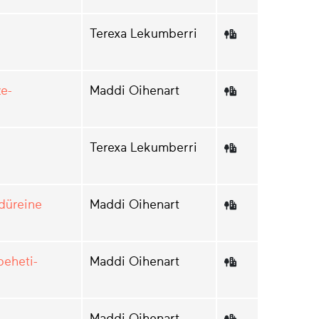
Terexa Lekumberri
e-
Maddi Oihenart
Terexa Lekumberri
düreine
Maddi Oihenart
beheti-
Maddi Oihenart
Maddi Oihenart