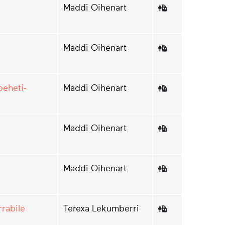
Maddi Oihenart
Maddi Oihenart
beheti-
Maddi Oihenart
Maddi Oihenart
Maddi Oihenart
rrabile
Terexa Lekumberri