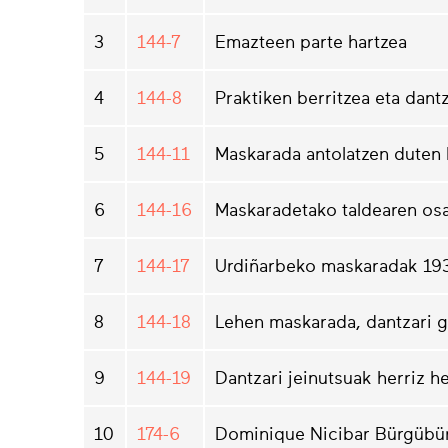
3
144-7
Emazteen parte hartzea
4
144-8
Praktiken berritzea eta dant
5
144-11
Maskarada antolatzen duten 
6
144-16
Maskaradetako taldearen os
7
144-17
Urdiñarbeko maskaradak 19
8
144-18
Lehen maskarada, dantzari g
9
144-19
Dantzari jeinutsuak herriz he
10
174-6
Dominique Nicibar Bürgübürü