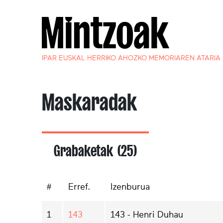
IPAR EUSKAL HERRIKO AHOZKO MEMORIAREN ATARIA
Maskaradak
Grabaketak (25)
#
Erref.
Izenburua
1
143
143 - Henri Duhau