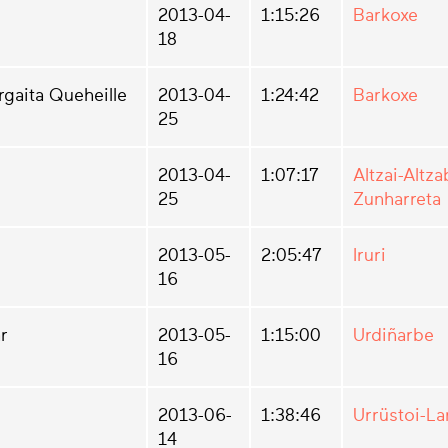
2013-04-
1:15:26
Barkoxe
18
rgaita Queheille
2013-04-
1:24:42
Barkoxe
25
2013-04-
1:07:17
Altzai-Altza
25
Zunharreta
2013-05-
2:05:47
Iruri
16
r
2013-05-
1:15:00
Urdiñarbe
16
2013-06-
1:38:46
Urrüstoi-La
14