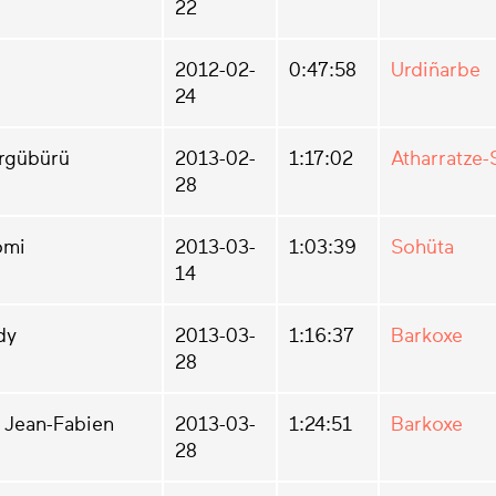
22
2012-02-
0:47:58
Urdiñarbe
24
ürgübürü
2013-02-
1:17:02
Atharratze-
28
omi
2013-03-
1:03:39
Sohüta
14
dy
2013-03-
1:16:37
Barkoxe
28
 Jean-Fabien
2013-03-
1:24:51
Barkoxe
28