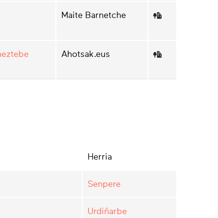
Maite Barnetche
neztebe
Ahotsak.eus
Herria
Senpere
Urdiñarbe