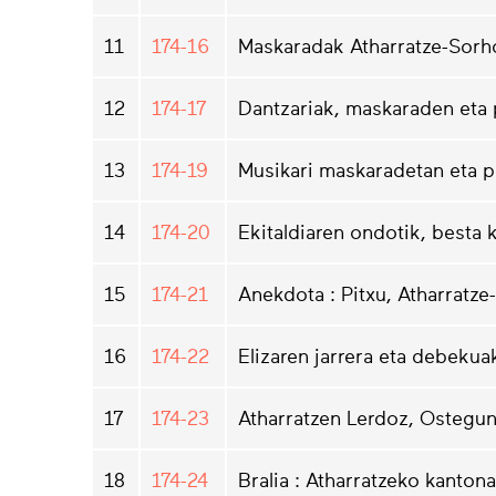
11
174-16
Maskaradak Atharratze-Sorh
12
174-17
Dantzariak, maskaraden eta 
13
174-19
Musikari maskaradetan eta p
14
174-20
Ekitaldiaren ondotik, besta 
15
174-21
Anekdota : Pitxu, Atharratze
16
174-22
Elizaren jarrera eta debekua
17
174-23
Atharratzen Lerdoz, Ostegun
18
174-24
Bralia : Atharratzeko kanto