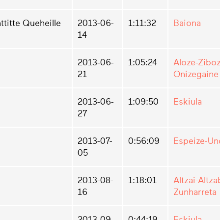
ttitte Queheille
2013-06-
1:11:32
Baiona
14
2013-06-
1:05:24
Aloze-Ziboz
21
Onizegaine
2013-06-
1:09:50
Eskiula
27
2013-07-
0:56:09
Espeize-Un
05
2013-08-
1:18:01
Altzai-Altza
16
Zunharreta
2013-09-
0:44:19
Eskiula