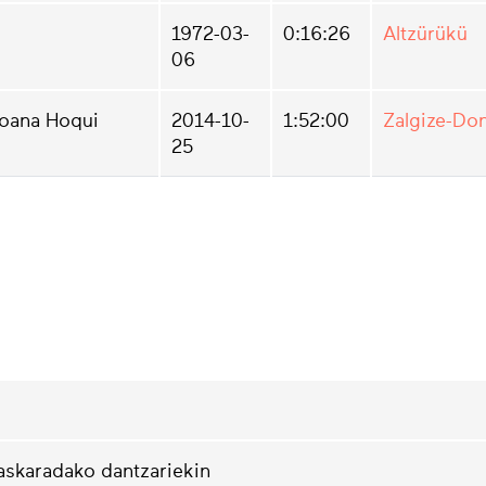
1972-03-
0:16:26
Altzürükü
06
Joana Hoqui
2014-10-
1:52:00
Zalgize-Do
25
askaradako dantzariekin