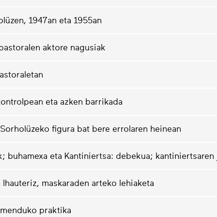
olüzen, 1947an eta 1955an
pastoralen aktore nagusiak
astoraletan
kontrolpean eta azken barrikada
-Sorholüzeko figura bat bere errolaren heinean
k; buhamexa eta Kantiniertsa: debekua; kantiniertsaren 
 Ihauteriz, maskaraden arteko lehiaketa
namenduko praktika