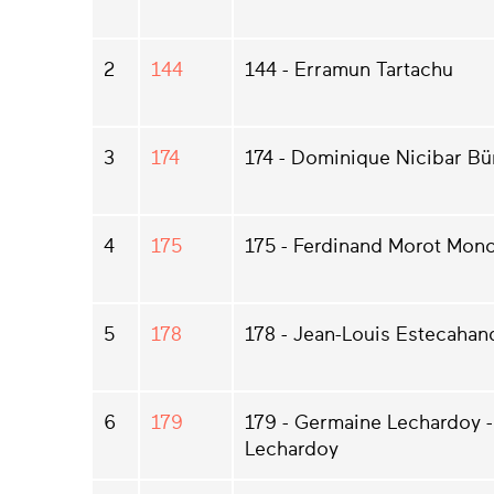
2
144
144 - Erramun Tartachu
3
174
174 - Dominique Nicibar B
4
175
175 - Ferdinand Morot Mon
5
178
178 - Jean-Louis Estecahan
6
179
179 - Germaine Lechardoy -
Lechardoy