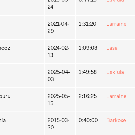
24
2021-04-
1:31:20
Larraine
29
Escoz
2024-02-
1:09:08
Lasa
13
2025-04-
1:49:58
Eskiula
03
aburu
2025-05-
2:16:25
Larraine
15
nia
2015-03-
0:40:00
Barkoxe
30