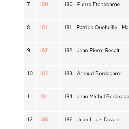
7
180
180 - Pierre Etchebarne
8
181
181 - Patrick Queheille - Ma
9
182
182 - Jean-Pierre Recalt
10
183
183 - Arnaud Bordaçarre
11
184
184 - Jean-Michel Bedaxaga
12
186
186 - Jean-Louis Davant