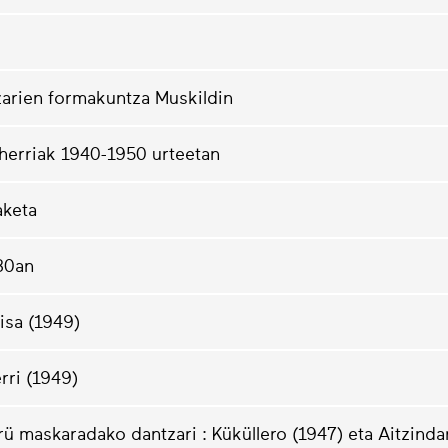
zarien formakuntza Muskildin
herriak 1940-1950 urteetan
aketa
30an
isa (1949)
rri (1949)
 maskaradako dantzari : Küküllero (1947) eta Aitzinda