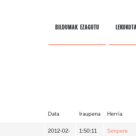
BILDUMAK EZAGUTU
LEKUKOT
Data
Iraupena
Herria
2012-02-
1:50:11
Senpere