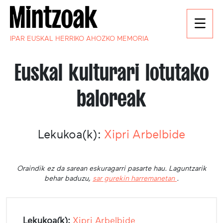
IPAR EUSKAL HERRIKO AHOZKO MEMORIA
Euskal kulturari lotutako
baloreak
Lekukoa(k):
Xipri Arbelbide
Oraindik ez da sarean eskuragarri pasarte hau. Laguntzarik
behar baduzu,
sar gurekin harremanetan
.
Lekukoa(k):
Xipri Arbelbide