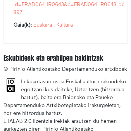
id=FRAD064_IR0643&c=FRAD064_IR0643_de-
897
Gaia(k):
Euskara
,
Kultura
Eskubideak eta erabilpen baldintzak
© Pirinio Atlantikoetako Departamenduko artxiboak
Lekukotasun osoa Euskal kultur erakundeko
egoitzan ikus daiteke, Uztaritzen (hitzordua
hartuz), baita ere Baionako eta Paueko
Departamenduko Artxibotegietako irakurgeletan,
hor ere hitzordua hartuz.
ETALAB 2.0 lizentzia irekiak arautzen du hemen
aurkezten diren Pirinio Atlantikoetako