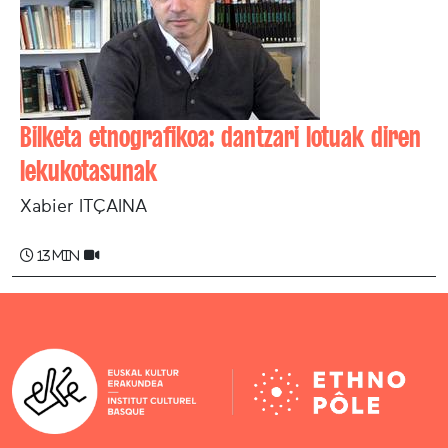
Bilketa etnografikoa: dantzari lotuak diren
lekukotasunak
Xabier ITÇAINA
13 min