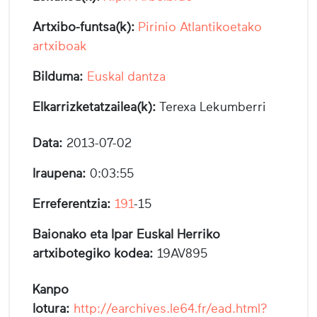
Artxibo-funtsa(k):
Pirinio Atlantikoetako
artxiboak
Bilduma:
Euskal dantza
Elkarrizketatzailea(k):
Terexa Lekumberri
Data:
2013-07-02
Iraupena:
0:03:55
Erreferentzia:
191
-15
Baionako eta Ipar Euskal Herriko
artxibotegiko kodea:
19AV895
Kanpo
lotura:
http://earchives.le64.fr/ead.html?