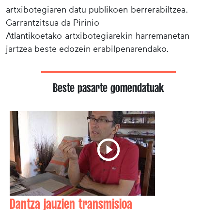
artxibotegiaren datu publikoen berrerabiltzea.
Garrantzitsua da Pirinio
Atlantikoetako artxibotegiarekin harremanetan
jartzea beste edozein erabilpenarendako.
Beste pasarte gomendatuak
Dantza jauzien transmisioa