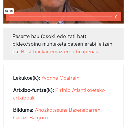
Pasarte hau (osoki edo zati bat)
bideo/soinu muntaketa batean erabilia izan
da:
Bost bankar emazteren bizipenak
Lekukoa(k):
Yvonne Oçafrain
Artxibo-funtsa(k):
Pirinio Atlantikoetako
artxiboak
Bilduma:
Ahozkotasuna Baxenabarren:
Garazi-Baigorri