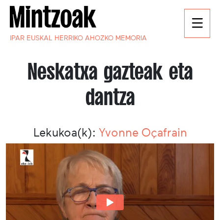
IPAR EUSKAL HERRIKO AHOZKO MEMORIA
Neskatxa gazteak eta
dantza
Lekukoa(k):
Yvonne Oçafrain