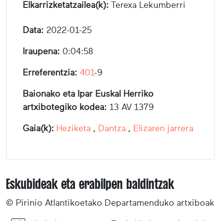
Elkarrizketatzailea(k):
Terexa Lekumberri
Data:
2022-01-25
Iraupena:
0:04:58
Erreferentzia:
401
-9
Baionako eta Ipar Euskal Herriko
artxibotegiko kodea:
13 AV 1379
Gaia(k):
Heziketa
,
Dantza
,
Elizaren jarrera
Eskubideak eta erabilpen baldintzak
© Pirinio Atlantikoetako Departamenduko artxiboak