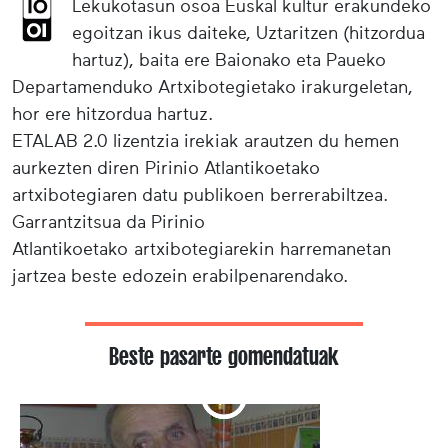
Lekukotasun osoa Euskal kultur erakundeko
egoitzan ikus daiteke, Uztaritzen (hitzordua
hartuz), baita ere Baionako eta Paueko
Departamenduko Artxibotegietako irakurgeletan,
hor ere hitzordua hartuz.
ETALAB 2.0 lizentzia irekiak arautzen du hemen
aurkezten diren Pirinio Atlantikoetako
artxibotegiaren datu publikoen berrerabiltzea.
Garrantzitsua da Pirinio
Atlantikoetako artxibotegiarekin harremanetan
jartzea beste edozein erabilpenarendako.
Beste pasarte gomendatuak