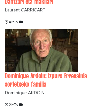
Dantzari eta makilari
Laurent CARRICART
4 min
Dominique Ardoin: Izpura Errexainia
sortetxeko familia
Dominique ARDOIN
2 min