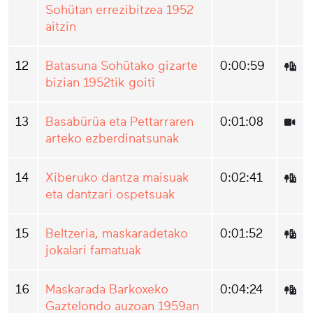
Sohütan errezibitzea 1952
aitzin
12
Batasuna Sohütako gizarte
0:00:59
bizian 1952tik goiti
13
Basabürüa eta Pettarraren
0:01:08
arteko ezberdinatsunak
14
Xiberuko dantza maisuak
0:02:41
eta dantzari ospetsuak
15
Beltzeria, maskaradetako
0:01:52
jokalari famatuak
16
Maskarada Barkoxeko
0:04:24
Gaztelondo auzoan 1959an