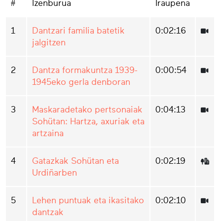
#
Izenburua
Iraupena
1
Dantzari familia batetik
0:02:16
jalgitzen
2
Dantza formakuntza 1939-
0:00:54
1945eko gerla denboran
3
Maskaradetako pertsonaiak
0:04:13
Sohütan: Hartza, axuriak eta
artzaina
4
Gatazkak Sohütan eta
0:02:19
Urdiñarben
5
Lehen puntuak eta ikasitako
0:02:10
dantzak