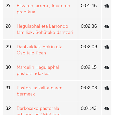
27
Elizaren jarrera ; kauteren
0:01:46
predikua
28
Heguiaphal eta Larrondo
0:02:36
familiak, Sohütako dantzari
29
Dantzaldiak Hokin eta
0:02:09
Ospitale-Pean
30
Marcelin Heguiaphal
0:02:15
pastoral idazlea
31
Pastorala: kalitatearen
0:02:08
bermeak
32
Barkoxeko pastorala
0:01:43
udaberrian 1962 arte