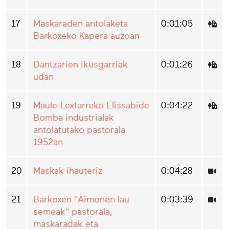
17
Maskaraden antolaketa
0:01:05
Barkoxeko Kapera auzoan
18
Dantzarien ikusgarriak
0:01:26
udan
19
Maule-Lextarreko Elissabide
0:04:22
Bomba industrialak
antolatutako pastorala
1952an
20
Maskak ihauteriz
0:04:28
21
Barkoxen "Aimonen lau
0:03:39
semeak" pastorala,
maskaradak eta