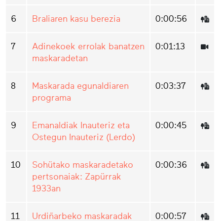
6
Braliaren kasu berezia
0:00:56
7
Adinekoek errolak banatzen
0:01:13
maskaradetan
8
Maskarada egunaldiaren
0:03:37
programa
9
Emanaldiak Inauteriz eta
0:00:45
Ostegun Inauteriz (Lerdo)
10
Sohütako maskaradetako
0:00:36
pertsonaiak: Zapürrak
1933an
11
Urdiñarbeko maskaradak
0:00:57