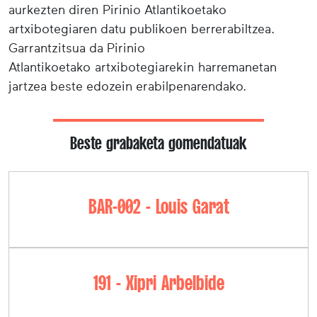
aurkezten diren Pirinio Atlantikoetako
artxibotegiaren datu publikoen berrerabiltzea.
Garrantzitsua da Pirinio
Atlantikoetako artxibotegiarekin harremanetan
jartzea beste edozein erabilpenarendako.
Beste grabaketa gomendatuak
BAR-002 - Louis Garat
191 - Xipri Arbelbide