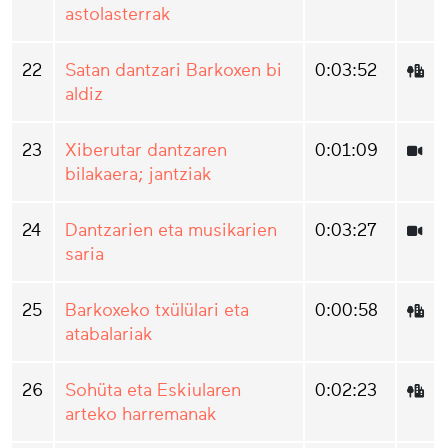
astolasterrak
22
Satan dantzari Barkoxen bi
0:03:52
aldiz
23
Xiberutar dantzaren
0:01:09
bilakaera; jantziak
24
Dantzarien eta musikarien
0:03:27
saria
25
Barkoxeko txülülari eta
0:00:58
atabalariak
26
Sohüta eta Eskiularen
0:02:23
arteko harremanak