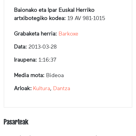
Baionako eta Ipar Euskal Herriko
artxibotegiko kodea:
19 AV 981-1015
Grabaketa herria:
Barkoxe
Data:
2013-03-28
Iraupena:
1:16:37
Media mota:
Bideoa
Arloak:
Kultura
,
Dantza
Pasarteak