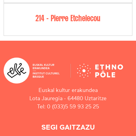
214 - Pierre Etchelecou
Euskal kultur erakundea
Lota Jauregia - 64480 Uztaritze
Tel: 0 (033)5 59 93 25 25
SEGI GAITZAZU