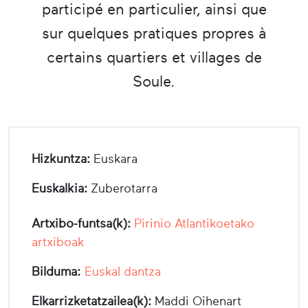
participé en particulier, ainsi que
sur quelques pratiques propres à
certains quartiers et villages de
Soule.
Hizkuntza:
Euskara
Euskalkia:
Zuberotarra
Artxibo-funtsa(k):
Pirinio Atlantikoetako
artxiboak
Bilduma:
Euskal dantza
Elkarrizketatzailea(k):
Maddi Oihenart