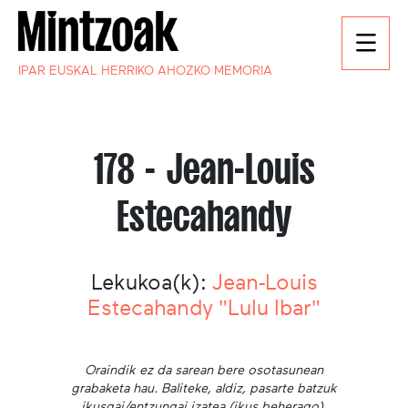
IPAR EUSKAL HERRIKO AHOZKO MEMORIA
178 - Jean-Louis
Estecahandy
Lekukoa(k):
Jean-Louis
Estecahandy "Lulu Ibar"
Oraindik ez da sarean bere osotasunean
grabaketa hau. Baliteke, aldiz, pasarte batzuk
ikusgai/entzungai izatea (ikus beherago).