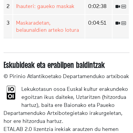
2
Ihauteri: gaueko maskak
0:02:38
3
Maskaradetan,
0:04:51
belaunaldien arteko lotura
Eskubideak eta erabilpen baldintzak
© Pirinio Atlantikoetako Departamenduko artxiboak
Lekukotasun osoa Euskal kultur erakundeko
egoitzan ikus daiteke, Uztaritzen (hitzordua
hartuz), baita ere Baionako eta Paueko
Departamenduko Artxibotegietako irakurgeletan,
hor ere hitzordua hartuz.
ETALAB 2.0 lizentzia irekiak arautzen du hemen