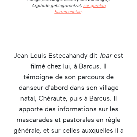
Argibide gehiagorentzat,
sar gurekin
harremanetan
.
Jean-Louis Estecahandy dit
Ibar
est
filmé chez lui, à Barcus. Il
témoigne de son parcours de
danseur d'abord dans son village
natal, Chéraute, puis à Barcus. Il
apporte des informations sur les
mascarades et pastorales en règle
générale, et sur celles auxquelles il a