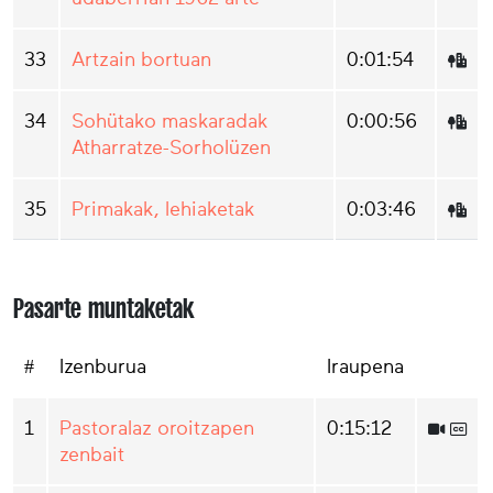
33
Artzain bortuan
0:01:54
34
Sohütako maskaradak
0:00:56
Atharratze-Sorholüzen
35
Primakak, lehiaketak
0:03:46
Pasarte muntaketak
#
Izenburua
Iraupena
1
Pastoralaz oroitzapen
0:15:12
zenbait