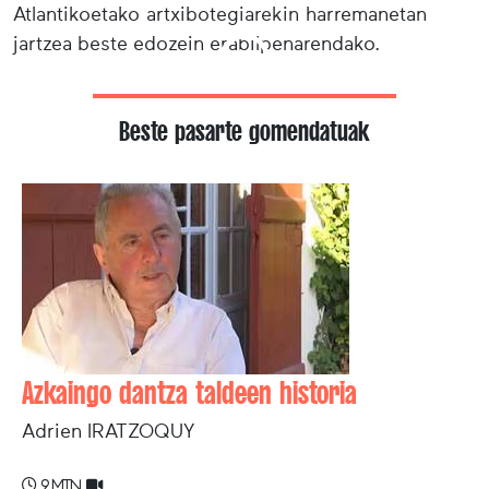
Atlantikoetako artxibotegiarekin harremanetan
jartzea beste edozein erabilpenarendako.
Beste pasarte gomendatuak
Azkaingo dantza taldeen historia
Adrien IRATZOQUY
9 min