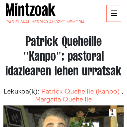
IPAR EUSKAL HERRIKO AHOZKO MEMORIA
Patrick Queheille
"Kanpo": pastoral
idazlearen lehen urratsak
Lekukoa(k):
Patrick Queheille (Kanpo)
,
Margaita Queheille