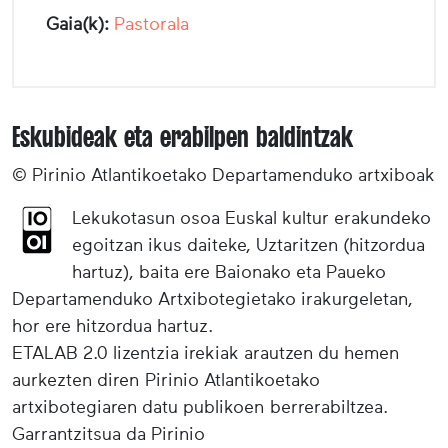
Gaia(k):
Pastorala
Eskubideak eta erabilpen baldintzak
© Pirinio Atlantikoetako Departamenduko artxiboak
Lekukotasun osoa Euskal kultur erakundeko
egoitzan ikus daiteke, Uztaritzen (hitzordua
hartuz), baita ere Baionako eta Paueko
Departamenduko Artxibotegietako irakurgeletan,
hor ere hitzordua hartuz.
ETALAB 2.0 lizentzia irekiak arautzen du hemen
aurkezten diren Pirinio Atlantikoetako
artxibotegiaren datu publikoen berrerabiltzea.
Garrantzitsua da Pirinio