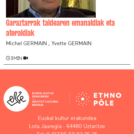
Garaztarrak taldearen emanaldiak eta
ateraldiak
Michel GERMAIN , Yvette GERMAIN
3 min
Euskal kultur erakundea
Lota Jauregia - 64480 Uztaritze