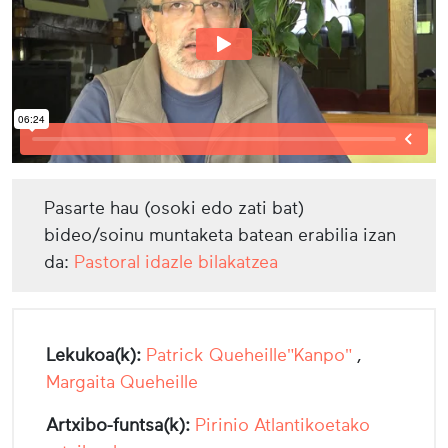
Pasarte hau (osoki edo zati bat)
bideo/soinu muntaketa batean erabilia izan
da:
Pastoral idazle bilakatzea
Lekukoa(k):
Patrick Queheille"Kanpo"
,
Margaita Queheille
Artxibo-funtsa(k):
Pirinio Atlantikoetako