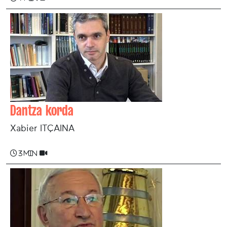
Dantza korda
Xabier ITÇAINA
3 min