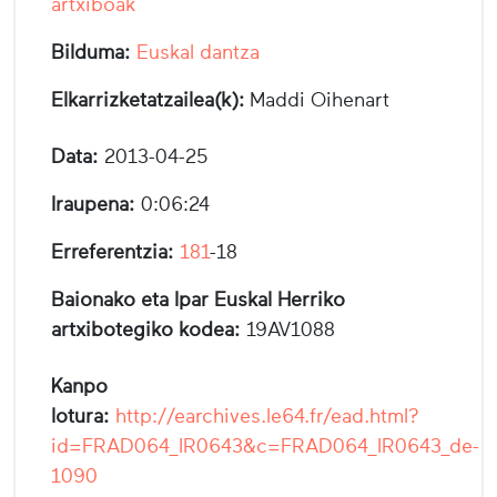
artxiboak
Bilduma:
Euskal dantza
Elkarrizketatzailea(k):
Maddi Oihenart
Data:
2013-04-25
Iraupena:
0:06:24
Erreferentzia:
181
-18
Baionako eta Ipar Euskal Herriko
artxibotegiko kodea:
19AV1088
Kanpo
lotura:
http://earchives.le64.fr/ead.html?
id=FRAD064_IR0643&c=FRAD064_IR0643_de-
1090