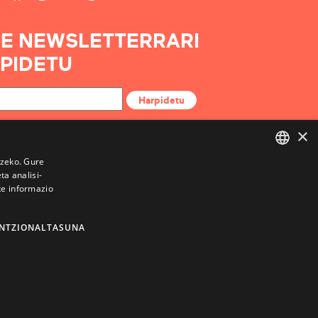
E NEWSLETTERRARI
PIDETU
Harpidetu
×
tzeko. Gure
a analisi-
BASQUE
te informazio
FRENCH
SPANISH
NTZIONALTASUNA
ENGLISH