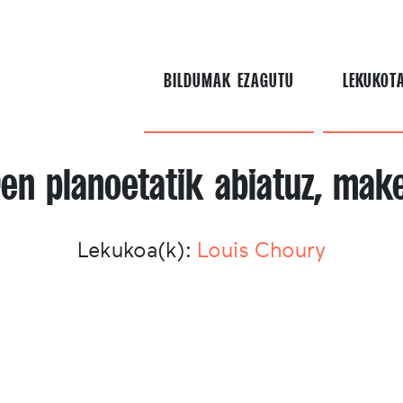
BILDUMAK EZAGUTU
LEKUKOT
ren planoetatik abiatuz, mak
Lekukoa(k):
Louis Choury