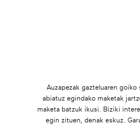
Auzapezak gazteluaren goiko s
abiatuz egindako maketak jartze
maketa batzuk ikusi. Biziki inter
egin zituen, denak eskuz. Gara