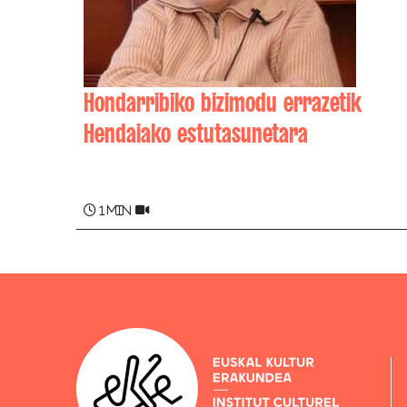
Hondarribiko bizimodu errazetik
Hendaiako estutasunetara
Eustaquia URKIA BERRA
1 min