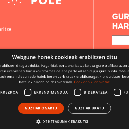
GUR
HAR
ritze
Webgune honek cookieak erabiltzen ditu
rabiltzen ditugu edukia, iragarkiak pertsonalizatzeko eta gure trafikoa azter
en erabilerari buruzko informazioa ere partekatzen dugu gure publizitate- et
 zuk eman diezun edo haiek beren zerbitzuak erabiltzeagatik bildu duten bes
batzuekin konbina dezaketenak.
Cookieen kudeaketaz
ARREZKOA
ERRENDIMENDUA
BIDERATZEA
FU
KONTAKTUA
GUZTIAK ONARTU
GUZTIAK UKATU
ERABILPEN BALDINTZAK
LEGE OHARRAK
XEHETASUNAK ERAKUTSI
CodeSyntax-ek garatua. Softwarea:
Django
.