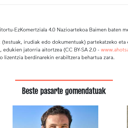
tortu-EzKomertziala 4.0 Nazioartekoa Baimen baten m
testuak, irudiak edo dokumentuak) partekatzeko eta e
i, edukien jatorria aitortzea (CC BY-SA 2.0 -
www.ahots
o lizentzia berdinarekin erabiltzera behartua zara.
Beste pasarte gomendatuak