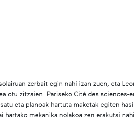
olairuan zerbait egin nahi izan zuen, eta Leo
a otu zitzaien. Pariseko Cité des sciences-e
esatu eta planoak hartuta maketak egiten hasi
i hartako mekanika nolakoa zen erakutsi nahi