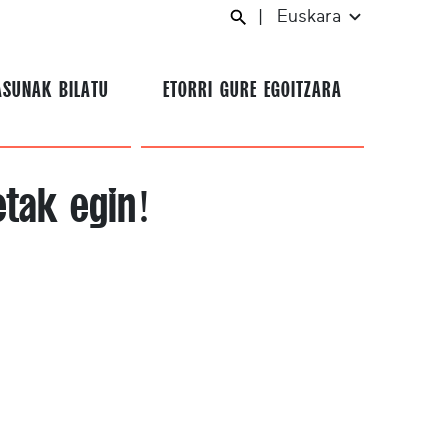
|
Euskara
ASUNAK BILATU
ETORRI GURE EGOITZARA
etak egin!