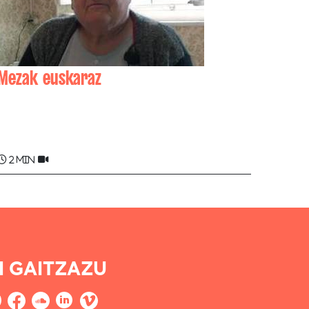
Mezak euskaraz
Maiana AGER
2 min
I GAITZAZU