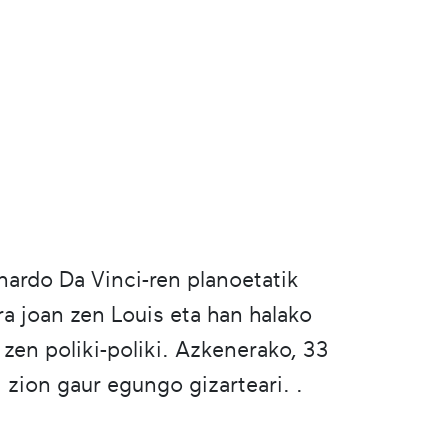
nardo Da Vinci-ren planoetatik
ra joan zen Louis eta han halako
 zen poliki-poliki. Azkenerako, 33
 zion gaur egungo gizarteari. .