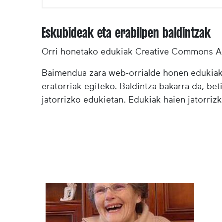
Eskubideak eta erabilpen baldintzak
Orri honetako edukiak Creative Commons Ai
Baimendua zara web-orrialde honen edukiak (
eratorriak egiteko. Baldintza bakarra da, bet
jatorrizko edukietan. Edukiak haien jatorrizk