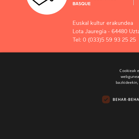
Euskal kultur erakundea
Lota Jauregia - 64480 Uzta
Tel: 0 (033)5 59 93 25 25
Cookieak e
webgunear
bazkideekin,
BEHAR-BEH