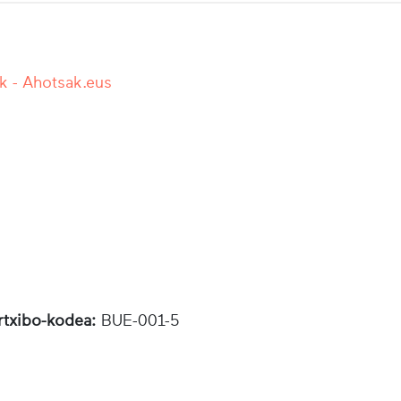
k - Ahotsak.eus
rtxibo-kodea:
BUE-001-5