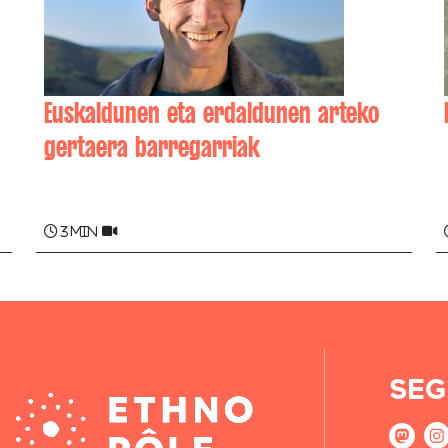
Euskaldunen eta erdaldunen arteko
gertaera barregarriak
Bettan HOQUI , Joana HOQUI
3 min
SEG