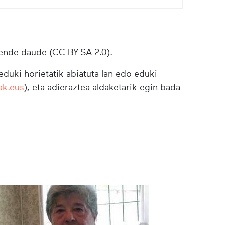
ende daude (CC BY-SA 2.0).
duki horietatik abiatuta lan edo eduki
ak.eus
), eta adieraztea aldaketarik egin bada