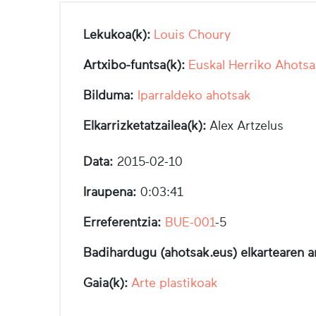
Lekukoa(k):
Louis Choury
Artxibo-funtsa(k):
Euskal Herriko Ahotsa
Bilduma:
Iparraldeko ahotsak
Elkarrizketatzailea(k):
Alex Artzelus
Data:
2015-02-10
Iraupena:
0:03:41
Erreferentzia:
BUE-001
-5
Badihardugu (ahotsak.eus) elkartearen a
Gaia(k):
Arte plastikoak