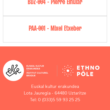
BDZ-004 - Pierre Elhuiar
PAA-001 - Mixel Etxeber
Euskal kultur erakundea
Lota Jauregia - 64480 Uztaritze
Tel: 0 (033)5 59 93 25 25