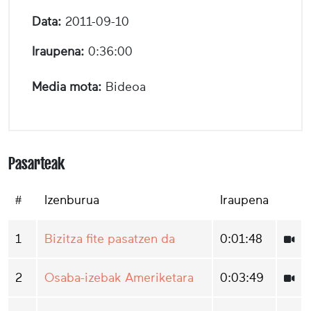
Data:
2011-09-10
Iraupena:
0:36:00
Media mota:
Bideoa
Pasarteak
#
Izenburua
Iraupena
1
Bizitza fite pasatzen da
0:01:48
2
Osaba-izebak Ameriketara
0:03:49