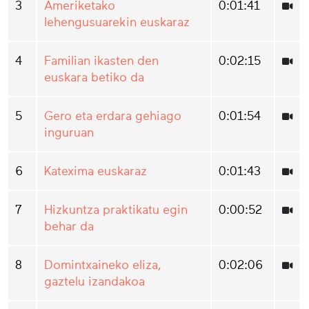
3
Ameriketako
0:01:41
lehengusuarekin euskaraz
4
Familian ikasten den
0:02:15
euskara betiko da
5
Gero eta erdara gehiago
0:01:54
inguruan
6
Katexima euskaraz
0:01:43
7
Hizkuntza praktikatu egin
0:00:52
behar da
8
Domintxaineko eliza,
0:02:06
gaztelu izandakoa