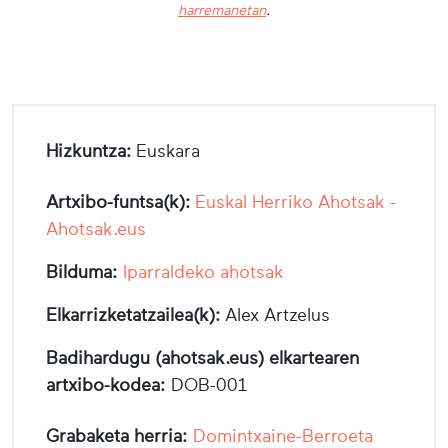
harremanetan
.
Hizkuntza:
Euskara
Artxibo-funtsa(k):
Euskal Herriko Ahotsak -
Ahotsak.eus
Bilduma:
Iparraldeko ahotsak
Elkarrizketatzailea(k):
Alex Artzelus
Badihardugu (ahotsak.eus) elkartearen
artxibo-kodea:
DOB-001
Grabaketa herria:
Domintxaine-Berroeta