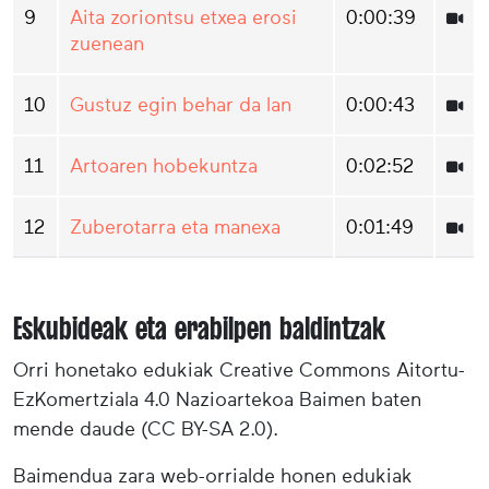
9
Aita zoriontsu etxea erosi
0:00:39
zuenean
10
Gustuz egin behar da lan
0:00:43
11
Artoaren hobekuntza
0:02:52
12
Zuberotarra eta manexa
0:01:49
Eskubideak eta erabilpen baldintzak
Orri honetako edukiak Creative Commons Aitortu-
EzKomertziala 4.0 Nazioartekoa Baimen baten
mende daude (CC BY-SA 2.0).
Baimendua zara web-orrialde honen edukiak