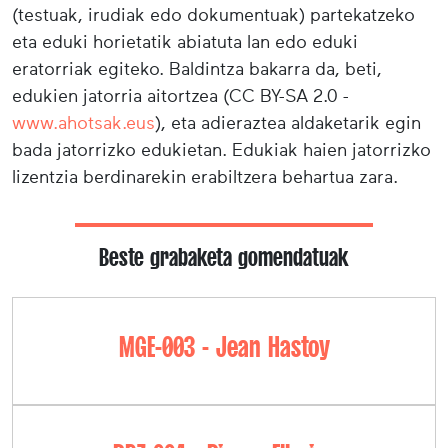
(testuak, irudiak edo dokumentuak) partekatzeko
eta eduki horietatik abiatuta lan edo eduki
eratorriak egiteko. Baldintza bakarra da, beti,
edukien jatorria aitortzea (CC BY-SA 2.0 -
www.ahotsak.eus
), eta adieraztea aldaketarik egin
bada jatorrizko edukietan. Edukiak haien jatorrizko
lizentzia berdinarekin erabiltzera behartua zara.
Beste grabaketa gomendatuak
MGE-003 - Jean Hastoy