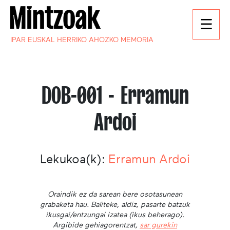
IPAR EUSKAL HERRIKO AHOZKO MEMORIA
DOB-001 - Erramun
Ardoi
Lekukoa(k):
Erramun Ardoi
Oraindik ez da sarean bere osotasunean
grabaketa hau. Baliteke, aldiz, pasarte batzuk
ikusgai/entzungai izatea (ikus beherago).
Argibide gehiagorentzat,
sar gurekin