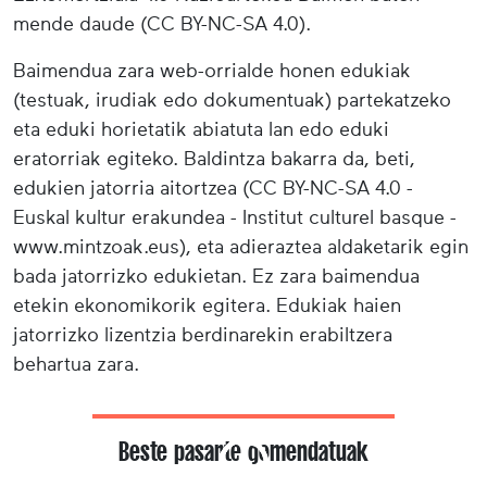
mende daude (CC BY-NC-SA 4.0).
Baimendua zara web-orrialde honen edukiak
(testuak, irudiak edo dokumentuak) partekatzeko
eta eduki horietatik abiatuta lan edo eduki
eratorriak egiteko. Baldintza bakarra da, beti,
edukien jatorria aitortzea (CC BY-NC-SA 4.0 -
Euskal kultur erakundea - Institut culturel basque -
www.mintzoak.eus), eta adieraztea aldaketarik egin
bada jatorrizko edukietan. Ez zara baimendua
etekin ekonomikorik egitera. Edukiak haien
jatorrizko lizentzia berdinarekin erabiltzera
behartua zara.
Beste pasarte gomendatuak