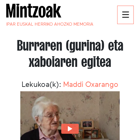
IPAR EUSKAL HERRIKO AHOZKO MEMORIA
Burraren (gurina) eta
xaboiaren egitea
Lekukoa(k):
Maddi Oxarango