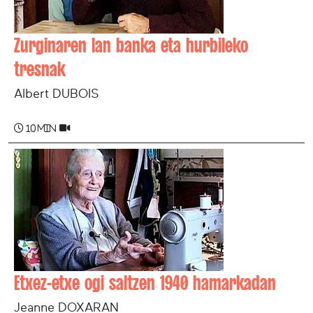
Zurginaren lan banka eta hurbileko
tresnak
Albert DUBOIS
10 min
Etxez-etxe ogi saltzen 1940 hamarkadan
Jeanne DOXARAN