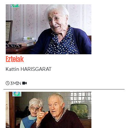
Ezteiak
Kattin HARISGARAT
3 min