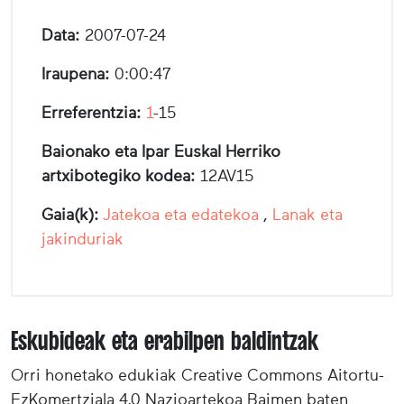
Data:
2007-07-24
Iraupena:
0:00:47
Erreferentzia:
1
-15
Baionako eta Ipar Euskal Herriko
artxibotegiko kodea:
12AV15
Gaia(k):
Jatekoa eta edatekoa
,
Lanak eta
jakinduriak
Eskubideak eta erabilpen baldintzak
Orri honetako edukiak Creative Commons Aitortu-
EzKomertziala 4.0 Nazioartekoa Baimen baten