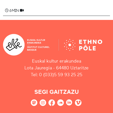
6 min
Euskal kultur erakundea
Lota Jauregia - 64480 Uztaritze
Tel: 0 (033)5 59 93 25 25
SEGI GAITZAZU