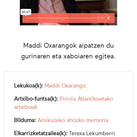
Maddi Oxarangok aipatzen du
gurinaren eta xaboiaren egitea.
Lekukoa(k):
Maddi Oxarango
Artxibo-funtsa(k):
Pirinio Atlantikoetako
artxiboak
Bilduma:
Amikuzeko ahozko memoria
Elkarrizketatzailea(k):
Terexa Lekumberri