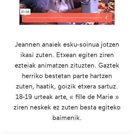
Jeannen anaiek esku-soinua jotzen
ikasi zuten. Etxean egiten ziren
ezteiak animatzen zituzten. Gaztek
herriko bestetan parte hartzen
zuten, haatik, goizik etxera sartuz.
18-19 urteak arte, « fille de Marie »
ziren neskek ez zuten besta egiteko
baimenik.