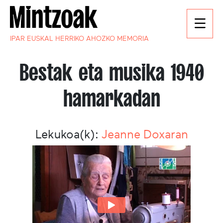
IPAR EUSKAL HERRIKO AHOZKO MEMORIA
Bestak eta musika 1940
hamarkadan
Lekukoa(k):
Jeanne Doxaran