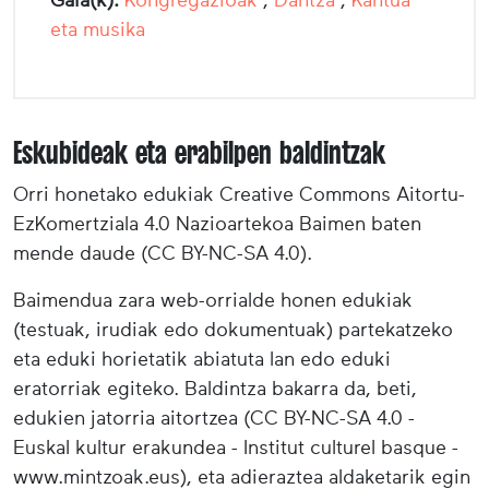
eta musika
Eskubideak eta erabilpen baldintzak
Orri honetako edukiak Creative Commons Aitortu-
EzKomertziala 4.0 Nazioartekoa Baimen baten
mende daude (CC BY-NC-SA 4.0).
Baimendua zara web-orrialde honen edukiak
(testuak, irudiak edo dokumentuak) partekatzeko
eta eduki horietatik abiatuta lan edo eduki
eratorriak egiteko. Baldintza bakarra da, beti,
edukien jatorria aitortzea (CC BY-NC-SA 4.0 -
Euskal kultur erakundea - Institut culturel basque -
www.mintzoak.eus), eta adieraztea aldaketarik egin