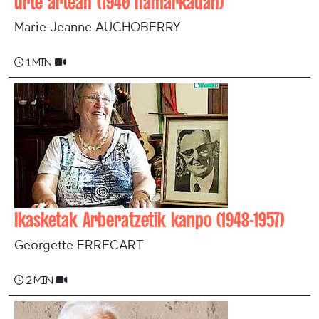
urte artean (1940 hamarkadan)
Marie-Jeanne AUCHOBERRY
1 min
Ikasketak Arberatzetik kanpo (1948-1957)
Georgette ERRECART
2 min