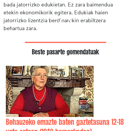
bada jatorrizko edukietan. Ez zara baimendua
etekin ekonomikorik egitera. Edukiak haien
jatorrizko lizentzia berdinarekin erabiltzera
behartua zara.
Beste pasarte gomendatuak
Behauzeko emazte baten gaztetasuna 12-18