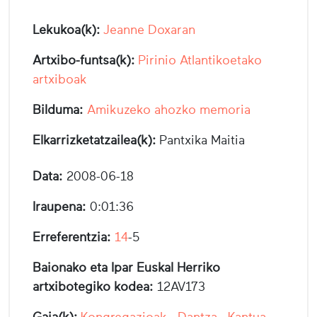
Lekukoa(k):
Jeanne Doxaran
Artxibo-funtsa(k):
Pirinio Atlantikoetako
artxiboak
Bilduma:
Amikuzeko ahozko memoria
Elkarrizketatzailea(k):
Pantxika Maitia
Data:
2008-06-18
Iraupena:
0:01:36
Erreferentzia:
14
-5
Baionako eta Ipar Euskal Herriko
artxibotegiko kodea:
12AV173
Gaia(k):
Kongregazioak
,
Dantza
,
Kantua