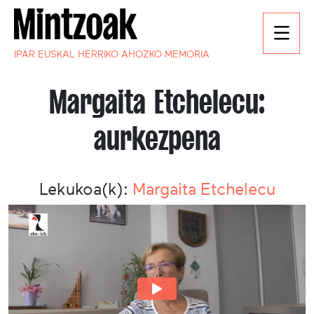
IPAR EUSKAL HERRIKO AHOZKO MEMORIA
Margaita Etchelecu:
aurkezpena
Lekukoa(k):
Margaita Etchelecu