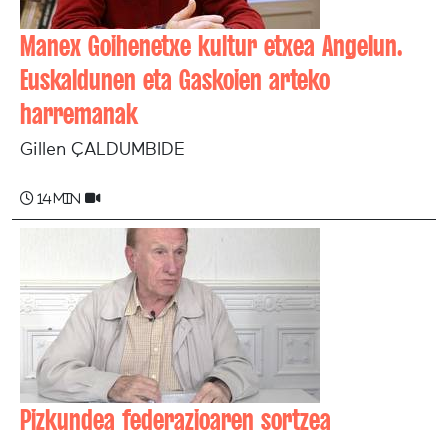
Manex Goihenetxe kultur etxea Angelun.
Euskaldunen eta Gaskoien arteko
harremanak
Gillen ÇALDUMBIDE
14 min
Pizkundea federazioaren sortzea