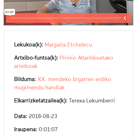
Lekukoa(k):
Margaita Etchelecu
Artxibo-funtsa(k):
Pirinio Atlantikoetako
artxiboak
Bilduma:
XX. mendeko bigarren erdiko
mugimendu handiak
Elkarrizketatzailea(k):
Terexa Lekumberri
Data:
2018-08-23
Iraupena:
0:01:07