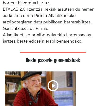
hor ere hitzordua hartuz.
ETALAB 2.0 lizentzia irekiak arautzen du hemen
aurkezten diren Pirinio Atlantikoetako
artxibotegiaren datu publikoen berrerabiltzea.
Garrantzitsua da Pirinio
Atlantikoetako artxibotegiarekin harremanetan
jartzea beste edozein erabilpenarendako.
Beste pasarte gomendatuak