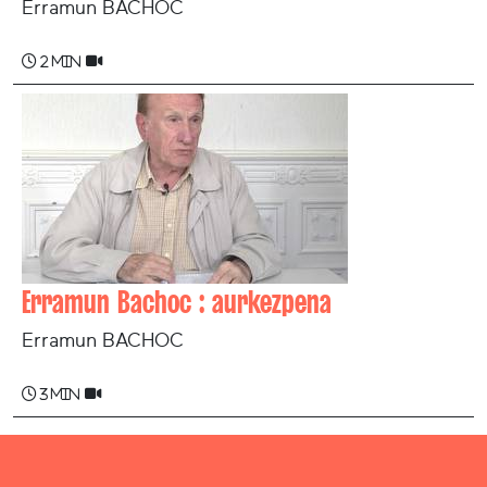
Erramun BACHOC
2 min
Erramun Bachoc : aurkezpena
Erramun BACHOC
3 min