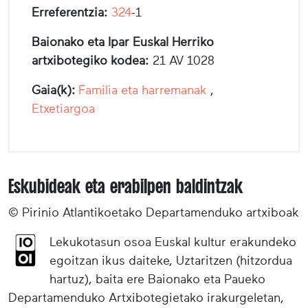
Erreferentzia:
324
-1
Baionako eta Ipar Euskal Herriko
artxibotegiko kodea:
21 AV 1028
Gaia(k):
Familia eta harremanak
,
Etxetiargoa
Eskubideak eta erabilpen baldintzak
© Pirinio Atlantikoetako Departamenduko artxiboak
Lekukotasun osoa Euskal kultur erakundeko
egoitzan ikus daiteke, Uztaritzen (hitzordua
hartuz), baita ere Baionako eta Paueko
Departamenduko Artxibotegietako irakurgeletan,