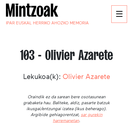
IPAR EUSKAL HERRIKO AHOZKO MEMORIA
103 - Olivier Azarete
Lekukoa(k):
Olivier Azarete
Oraindik ez da sarean bere osotasunean
grabaketa hau. Baliteke, aldiz, pasarte batzuk
ikusgai/entzungai izatea (ikus beherago).
Argibide gehiagorentzat,
sar gurekin
harremanetan
.