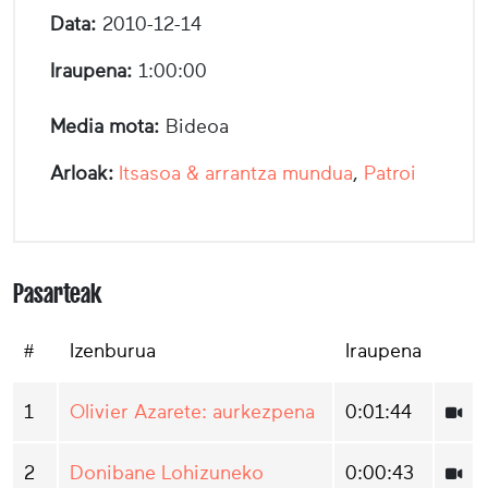
Data:
2010-12-14
Iraupena:
1:00:00
Media mota:
Bideoa
Arloak:
Itsasoa & arrantza mundua
,
Patroi
Pasarteak
#
Izenburua
Iraupena
1
Olivier Azarete: aurkezpena
0:01:44
2
Donibane Lohizuneko
0:00:43