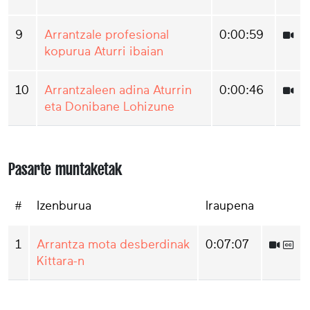
9
Arrantzale profesional
0:00:59
kopurua Aturri ibaian
10
Arrantzaleen adina Aturrin
0:00:46
eta Donibane Lohizune
Pasarte muntaketak
#
Izenburua
Iraupena
1
Arrantza mota desberdinak
0:07:07
Kittara-n