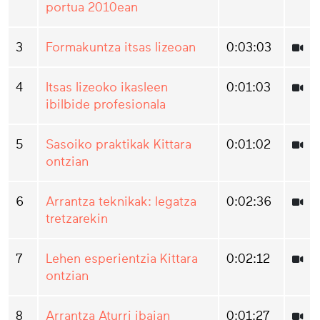
portua 2010ean
3
Formakuntza itsas lizeoan
0:03:03
4
Itsas lizeoko ikasleen
0:01:03
ibilbide profesionala
5
Sasoiko praktikak Kittara
0:01:02
ontzian
6
Arrantza teknikak: legatza
0:02:36
tretzarekin
7
Lehen esperientzia Kittara
0:02:12
ontzian
8
Arrantza Aturri ibaian
0:01:27