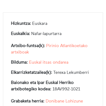
Hizkuntza:
Euskara
Euskalkia:
Nafar-lapurtarra
Artxibo-funtsa(k):
Pirinio Atlantikoetako
artxiboak
Bilduma:
Euskal itsas ondarea
Elkarrizketatzailea(k):
Terexa Lekumberri
Baionako eta Ipar Euskal Herriko
artxibotegiko kodea:
18AV992-1021
Grabaketa herria:
Donibane Lohizune