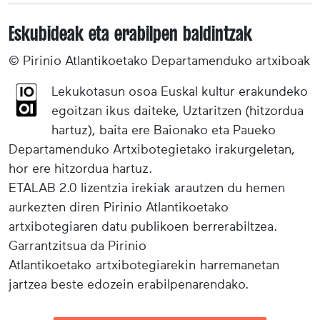
Eskubideak eta erabilpen baldintzak
© Pirinio Atlantikoetako Departamenduko artxiboak
Lekukotasun osoa Euskal kultur erakundeko
egoitzan ikus daiteke, Uztaritzen (hitzordua
hartuz), baita ere Baionako eta Paueko
Departamenduko Artxibotegietako irakurgeletan,
hor ere hitzordua hartuz.
ETALAB 2.0 lizentzia irekiak arautzen du hemen
aurkezten diren Pirinio Atlantikoetako
artxibotegiaren datu publikoen berrerabiltzea.
Garrantzitsua da Pirinio
Atlantikoetako artxibotegiarekin harremanetan
jartzea beste edozein erabilpenarendako.