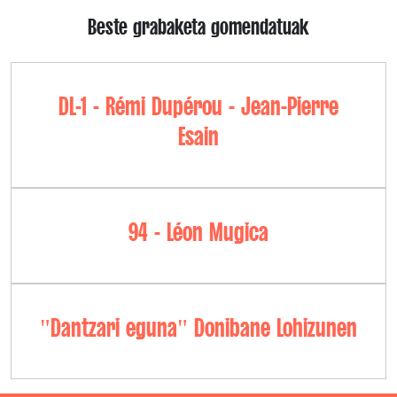
Beste grabaketa gomendatuak
DL-1 - Rémi Dupérou - Jean-Pierre
Esain
94 - Léon Mugica
"Dantzari eguna" Donibane Lohizunen