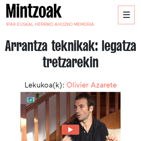
IPAR EUSKAL HERRIKO AHOZKO MEMORIA
Arrantza teknikak: legatza
tretzarekin
Lekukoa(k):
Olivier Azarete