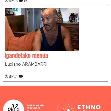
3 min
Igandetako menua
Luxiano ARAMBARRI
3 min