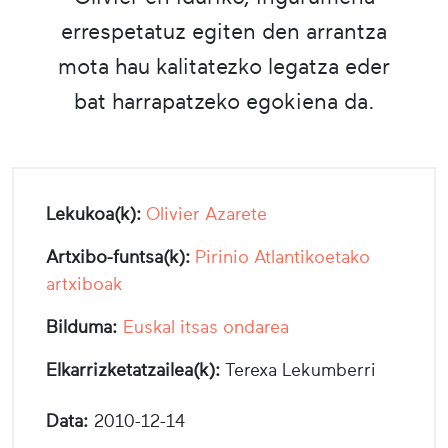
errespetatuz egiten den arrantza
mota hau kalitatezko legatza eder
bat harrapatzeko egokiena da.
Lekukoa(k):
Olivier Azarete
Artxibo-funtsa(k):
Pirinio Atlantikoetako
artxiboak
Bilduma:
Euskal itsas ondarea
Elkarrizketatzailea(k):
Terexa Lekumberri
Data:
2010-12-14