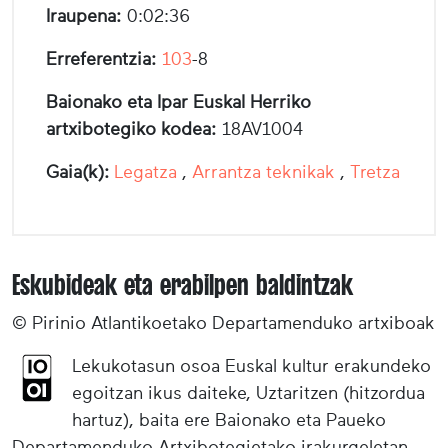
Iraupena:
0:02:36
Erreferentzia:
103
-8
Baionako eta Ipar Euskal Herriko
artxibotegiko kodea:
18AV1004
Gaia(k):
Legatza
,
Arrantza teknikak
,
Tretza
Eskubideak eta erabilpen baldintzak
© Pirinio Atlantikoetako Departamenduko artxiboak
Lekukotasun osoa Euskal kultur erakundeko
egoitzan ikus daiteke, Uztaritzen (hitzordua
hartuz), baita ere Baionako eta Paueko
Departamenduko Artxibotegietako irakurgeletan,