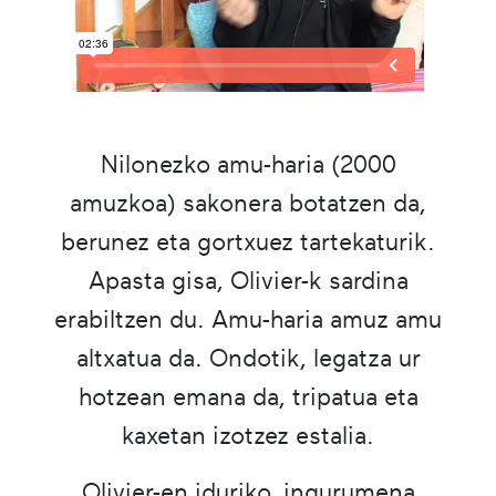
Nilonezko amu-haria (2000
amuzkoa) sakonera botatzen da,
berunez eta gortxuez tartekaturik.
Apasta gisa, Olivier-k sardina
erabiltzen du. Amu-haria amuz amu
altxatua da. Ondotik, legatza ur
hotzean emana da, tripatua eta
kaxetan izotzez estalia.
Olivier-en iduriko, ingurumena