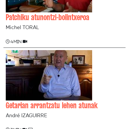
Patchiku atunontzi-bolintxeroa
Michel TORAL
4 min
Getarian arrantzatu lehen atunak
André IZAGUIRRE