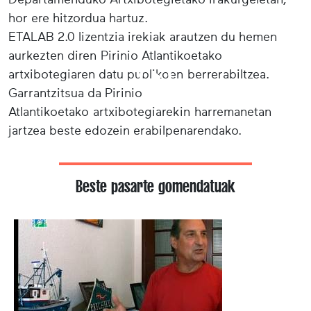
hor ere hitzordua hartuz.
ETALAB 2.0 lizentzia irekiak arautzen du hemen
aurkezten diren Pirinio Atlantikoetako
artxibotegiaren datu publikoen berrerabiltzea.
Garrantzitsua da Pirinio
Atlantikoetako artxibotegiarekin harremanetan
jartzea beste edozein erabilpenarendako.
Beste pasarte gomendatuak