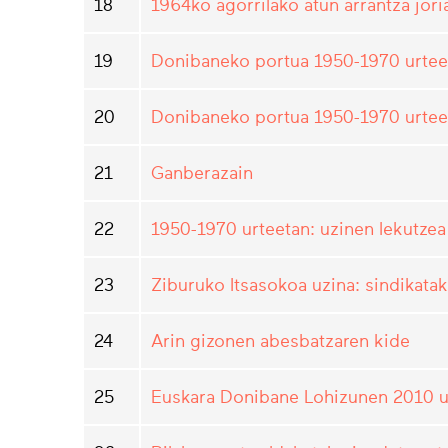
18
1964ko agorrilako atun arrantza jori
19
Donibaneko portua 1950-1970 urteeta
20
Donibaneko portua 1950-1970 urteet
21
Ganberazain
22
1950-1970 urteetan: uzinen lekutzea
23
Ziburuko Itsasokoa uzina: sindikat
24
Arin gizonen abesbatzaren kide
25
Euskara Donibane Lohizunen 2010 u