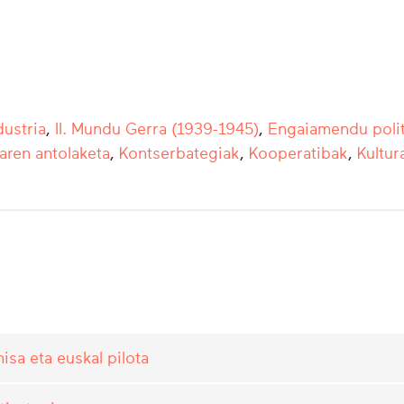
ustria
,
II. Mundu Gerra (1939-1945)
,
Engaiamendu poli
aren antolaketa
,
Kontserbategiak
,
Kooperatibak
,
Kultur
sa eta euskal pilota