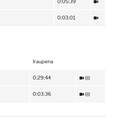
0:05:39
0:03:01
Iraupena
0:29:44
0:03:36