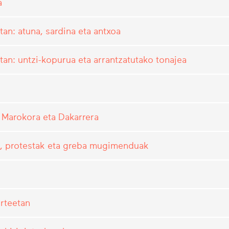
a
n: atuna, sardina eta antxoa
an: untzi-kopurua eta arrantzatutako tonajea
 Marokora eta Dakarrera
ak, protestak eta greba mugimenduak
rteetan