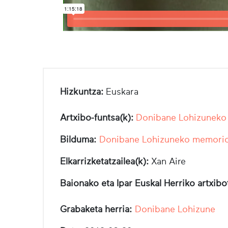
Hizkuntza:
Euskara
Artxibo-funtsa(k):
Donibane Lohizuneko 
Bilduma:
Donibane Lohizuneko memorio
Elkarrizketatzailea(k):
Xan Aire
Baionako eta Ipar Euskal Herriko artxib
Grabaketa herria:
Donibane Lohizune