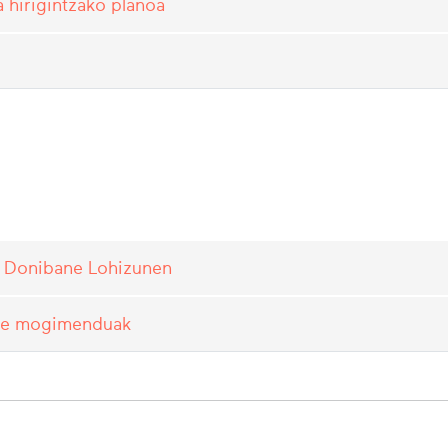
a hirigintzako planoa
ta Donibane Lohizunen
nde mogimenduak