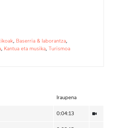
tikoak
,
Baserria & laborantza
,
a
,
Kantua eta musika
,
Turismoa
Iraupena
0:04:13