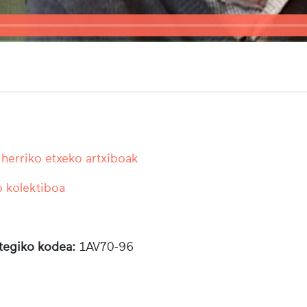
herriko etxeko artxiboak
 kolektiboa
otegiko kodea:
1AV70-96