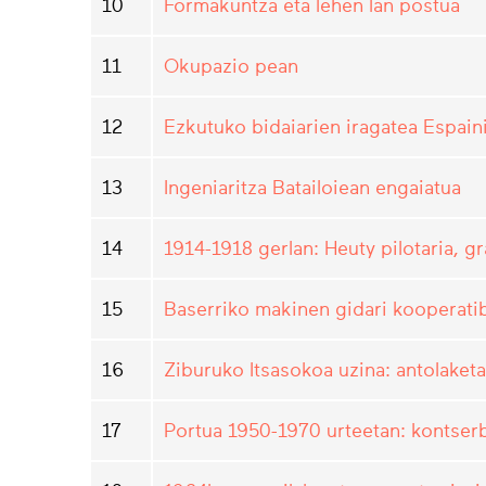
10
Formakuntza eta lehen lan postua
11
Okupazio pean
12
Ezkutuko bidaiarien iragatea Espain
13
Ingeniaritza Batailoiean engaiatua
14
1914-1918 gerlan: Heuty pilotaria, gr
15
Baserriko makinen gidari kooperati
16
Ziburuko Itsasokoa uzina: antolaketa,
17
Portua 1950-1970 urteetan: kontser