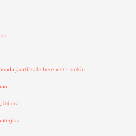
ian
anada jaurtitzaile bere xisterarekin
ban
 ibilera
bategiak