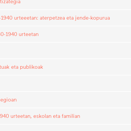
tizategia
1940 urteeetan: aterpetzea eta jende-kopurua
0-1940 urteetan
tuak eta publikoak
legioan
40 urteetan, eskolan eta familian