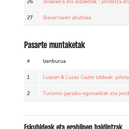
26
Bilakaera eta aldaketak : jendetza et
27
Baserriaren ahultzea
Pasarte muntaketak
#
Izenburua
1
Luzean & Luzaz Gazte taldeak: pilo
2
Turismo garaiko egonaldiak eta je
Eskubideak eta erabilpen baldintzak