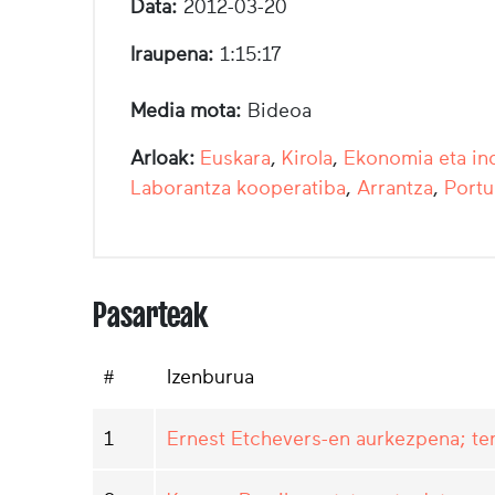
Data:
2012-03-20
Iraupena:
1:15:17
Media mota:
Bideoa
Arloak:
Euskara
,
Kirola
,
Ekonomia eta ind
Laborantza kooperatiba
,
Arrantza
,
Portu
Pasarteak
#
Izenburua
1
Ernest Etchevers-en aurkezpena; teni