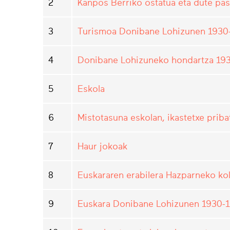
2
Kanpos Berriko ostatua eta dute pas
3
Turismoa Donibane Lohizunen 1930-
4
Donibane Lohizuneko hondartza 193
5
Eskola
6
Mistotasuna eskolan, ikastetxe priba
7
Haur jokoak
8
Euskararen erabilera Hazparneko ko
9
Euskara Donibane Lohizunen 1930-19