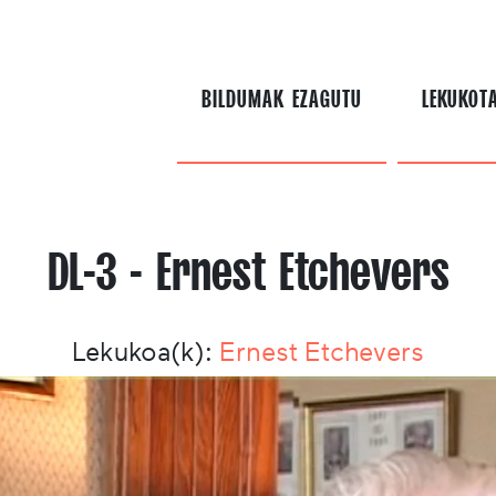
BILDUMAK EZAGUTU
LEKUKOT
DL-3 - Ernest Etchevers
Lekukoa(k):
Ernest Etchevers