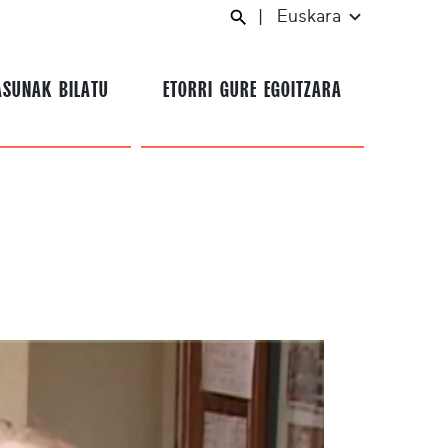
|
Euskara
ASUNAK BILATU
ETORRI GURE EGOITZARA