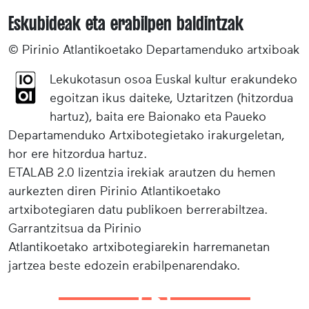
Eskubideak eta erabilpen baldintzak
© Pirinio Atlantikoetako Departamenduko artxiboak
Lekukotasun osoa Euskal kultur erakundeko
egoitzan ikus daiteke, Uztaritzen (hitzordua
hartuz), baita ere Baionako eta Paueko
Departamenduko Artxibotegietako irakurgeletan,
hor ere hitzordua hartuz.
ETALAB 2.0 lizentzia irekiak arautzen du hemen
aurkezten diren Pirinio Atlantikoetako
artxibotegiaren datu publikoen berrerabiltzea.
Garrantzitsua da Pirinio
Atlantikoetako artxibotegiarekin harremanetan
jartzea beste edozein erabilpenarendako.