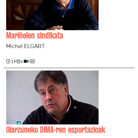
Mariñelen sindikata
Michel ELGART
1 min
Oiarzuneko DIMA-ren esportazioak