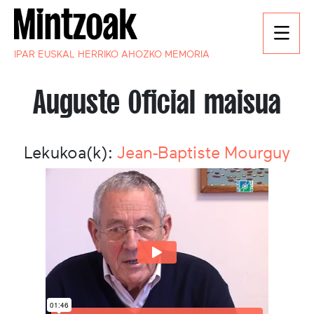
IPAR EUSKAL HERRIKO AHOZKO MEMORIA
Auguste Oficial maisua
Lekukoa(k):
Jean-Baptiste Mourguy