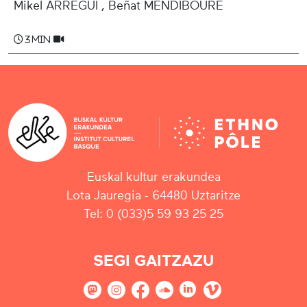
Mikel ARREGUI , Beñat MENDIBOURE
3 min
Euskal kultur erakundea
Lota Jauregia - 64480 Uztaritze
Tel: 0 (033)5 59 93 25 25
SEGI GAITZAZU