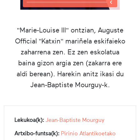
"Marie-Louise III" ontzian, Auguste
Official "Katxin" mariñela eskifaieko
zaharrena zen. Ez zen eskolatua
baina gizon argia zen (zakarra ere
aldi berean). Harekin anitz ikasi du
Jean-Baptiste Mourguy-k.
Lekukoa(k):
Jean-Baptiste Mourguy
Artxibo-funtsa(k):
Pirinio Atlantikoetako