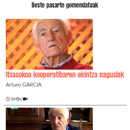
Beste pasarte gomendatuak
Itsasokoa kooperatibaren ekintza nagusiak
Arturo GARCIA
0 min