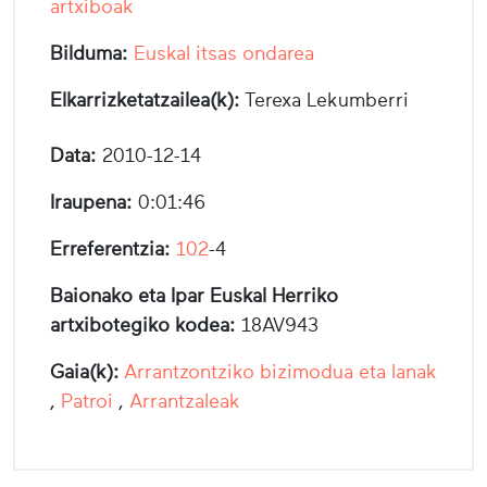
artxiboak
Bilduma:
Euskal itsas ondarea
Elkarrizketatzailea(k):
Terexa Lekumberri
Data:
2010-12-14
Iraupena:
0:01:46
Erreferentzia:
102
-4
Baionako eta Ipar Euskal Herriko
artxibotegiko kodea:
18AV943
Gaia(k):
Arrantzontziko bizimodua eta lanak
,
Patroi
,
Arrantzaleak