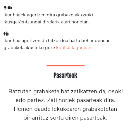
Ikur hauek agertzen dira grabaketak osoki
ikusgai/entzungai direlarik atari honetan.
Ikur hau agertzen da hitzordua hartu behar denean
grabaketa ikusteko gure
kontsultagunean
.
Pasarteak
Batzutan grabaketa bat zatikatzen da, osoki
edo partez. Zati horiek pasarteak dira.
Hemen daude lekukoaren grabaketetan
oinarrituz sortu diren pasarteak.