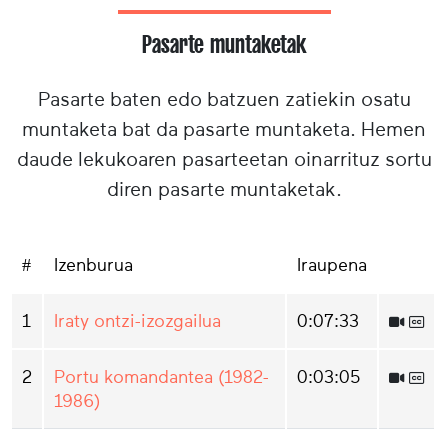
Pasarte muntaketak
Pasarte baten edo batzuen zatiekin osatu
muntaketa bat da pasarte muntaketa. Hemen
daude lekukoaren pasarteetan oinarrituz sortu
diren pasarte muntaketak.
#
Izenburua
Iraupena
1
Iraty ontzi-izozgailua
0:07:33
2
Portu komandantea (1982-
0:03:05
1986)