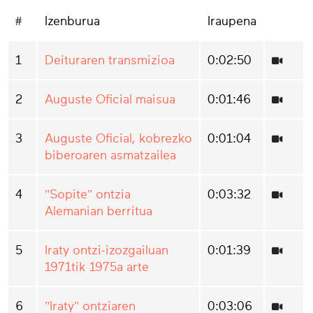
#
Izenburua
Iraupena
1
Deituraren transmizioa
0:02:50
2
Auguste Oficial maisua
0:01:46
3
Auguste Oficial, kobrezko
0:01:04
biberoaren asmatzailea
4
"Sopite" ontzia
0:03:32
Alemanian berritua
5
Iraty ontzi-izozgailuan
0:01:39
1971tik 1975a arte
6
"Iraty" ontziaren
0:03:06