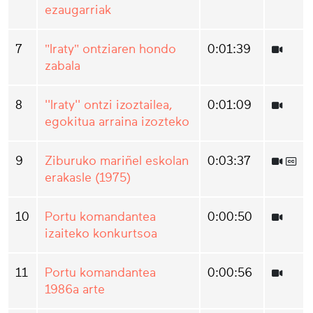
ezaugarriak
7
"Iraty" ontziaren hondo
0:01:39
zabala
8
''Iraty'' ontzi izoztailea,
0:01:09
egokitua arraina izozteko
9
Ziburuko mariñel eskolan
0:03:37
erakasle (1975)
10
Portu komandantea
0:00:50
izaiteko konkurtsoa
11
Portu komandantea
0:00:56
1986a arte