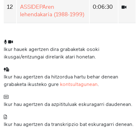
12
ASSIDEPAren
0:06:30
lehendakaria (1988-1999)
Ikur hauek agertzen dira grabaketak osoki
ikusgai/entzungai direlarik atari honetan.
Ikur hau agertzen da hitzordua hartu behar denean
grabaketa ikusteko gure
kontsultagunean
.
Ikur hau agertzen da azpitituluak eskuragarri daudenean.
Ikur hau agertzen da transkripzio bat eskuragarri denean.