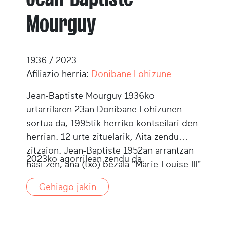
Mourguy
1936 / 2023
Afiliazio herria:
Donibane Lohizune
Jean-Baptiste Mourguy 1936ko
urtarrilaren 23an Donibane Lohizunen
sortua da, 1995tik herriko kontseilari den
herrian. 12 urte zituelarik, Aita zendu
zitzaion. Jean-Baptiste 1952an arrantzan
2023ko agorrilean zendu da.
hasi zen, aña (txo) bezala "Marie-Louise III"
ontzian. Bizi guztian itsas munduan ibili
Gehiago jakin
da: lehenik arrantzale (1960tik 1976ra
Marokan, "Sopite" eta "Iraty" ontzi
izoztaileetan sardina arrantzatzen),