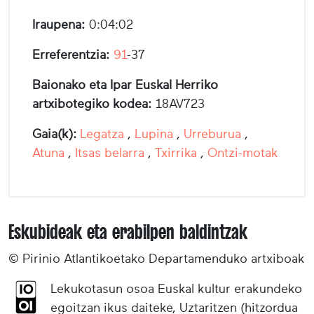
Iraupena:
0:04:02
Erreferentzia:
91
-37
Baionako eta Ipar Euskal Herriko
artxibotegiko kodea:
18AV723
Gaia(k):
Legatza
,
Lupina
,
Urreburua
,
Atuna
,
Itsas belarra
,
Txirrika
,
Ontzi-motak
Eskubideak eta erabilpen baldintzak
© Pirinio Atlantikoetako Departamenduko artxiboak
Lekukotasun osoa Euskal kultur erakundeko
egoitzan ikus daiteke, Uztaritzen (hitzordua