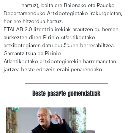
hartuz), baita ere Baionako eta Paueko
Departamenduko Artxibotegietako irakurgeletan,
hor ere hitzordua hartuz.
ETALAB 2.0 lizentzia irekiak arautzen du hemen
aurkezten diren Pirinio Atlantikoetako
artxibotegiaren datu publikoen berrerabiltzea.
Garrantzitsua da Pirinio
Atlantikoetako artxibotegiarekin harremanetan
jartzea beste edozein erabilpenarendako.
Beste pasarte gomendatuak