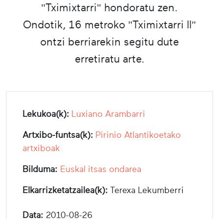
"Tximixtarri" hondoratu zen.
Ondotik, 16 metroko "Tximixtarri II"
ontzi berriarekin segitu dute
erretiratu arte.
Lekukoa(k):
Luxiano Arambarri
Artxibo-funtsa(k):
Pirinio Atlantikoetako
artxiboak
Bilduma:
Euskal itsas ondarea
Elkarrizketatzailea(k):
Terexa Lekumberri
Data:
2010-08-26