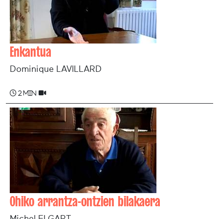
Enkantua
Dominique LAVILLARD
2 min
Ohiko arrantza-ontzien bilakaera
Michel ELGART