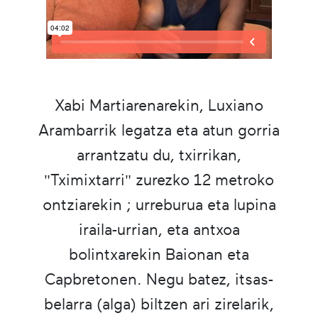
Xabi Martiarenarekin, Luxiano
Arambarrik legatza eta atun gorria
arrantzatu du, txirrikan,
"Tximixtarri" zurezko 12 metroko
ontziarekin ; urreburua eta lupina
iraila-urrian, eta antxoa
bolintxarekin Baionan eta
Capbretonen. Negu batez, itsas-
belarra (alga) biltzen ari zirelarik,