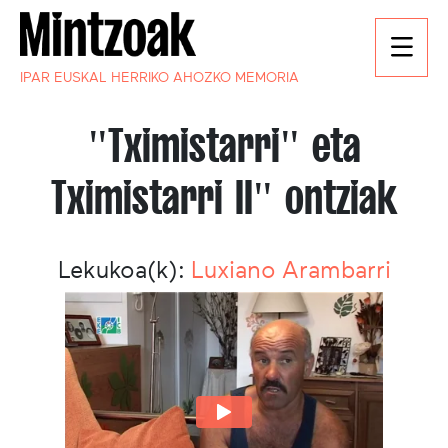
IPAR EUSKAL HERRIKO AHOZKO MEMORIA
"Tximistarri" eta
Tximistarri II" ontziak
Lekukoa(k):
Luxiano Arambarri