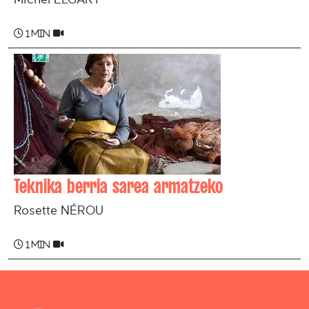
1 min
Teknika berria sarea armatzeko
Rosette NÉROU
1 min