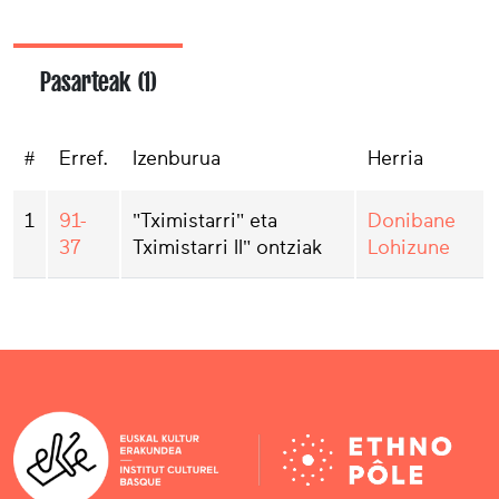
Pasarteak (1)
#
Erref.
Izenburua
Herria
1
91-
"Tximistarri" eta
Donibane
37
Tximistarri II" ontziak
Lohizune