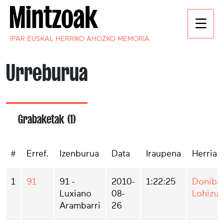
IPAR EUSKAL HERRIKO AHOZKO MEMORIA
Urreburua
Grabaketak (1)
#
Erref.
Izenburua
Data
Iraupena
Herria
1
91
91 -
2010-
1:22:25
Doniba
Luxiano
08-
Lohizu
Arambarri
26