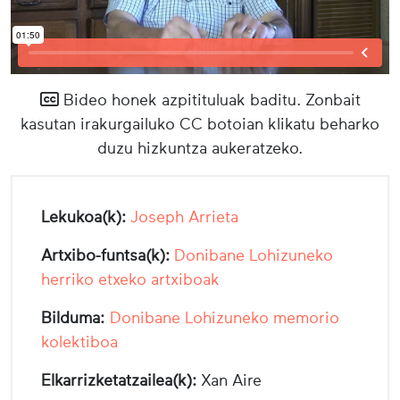
Bideo honek azpitituluak baditu. Zonbait
kasutan irakurgailuko CC botoian klikatu beharko
duzu hizkuntza aukeratzeko.
Lekukoa(k):
Joseph Arrieta
Artxibo-funtsa(k):
Donibane Lohizuneko
herriko etxeko artxiboak
Bilduma:
Donibane Lohizuneko memorio
kolektiboa
Elkarrizketatzailea(k):
Xan Aire