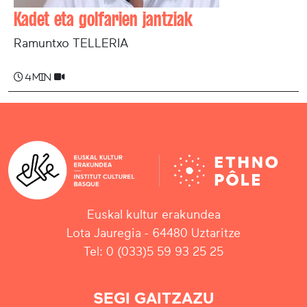
Kadet eta golfarien jantziak
Ramuntxo TELLERIA
4 min
Euskal kultur erakundea
Lota Jauregia - 64480 Uztaritze
Tel: 0 (033)5 59 93 25 25
SEGI GAITZAZU