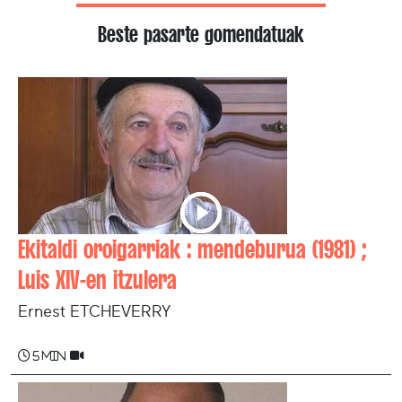
Beste pasarte gomendatuak
Ekitaldi oroigarriak : mendeburua (1981) ;
Luis XIV-en itzulera
Ernest ETCHEVERRY
5 min