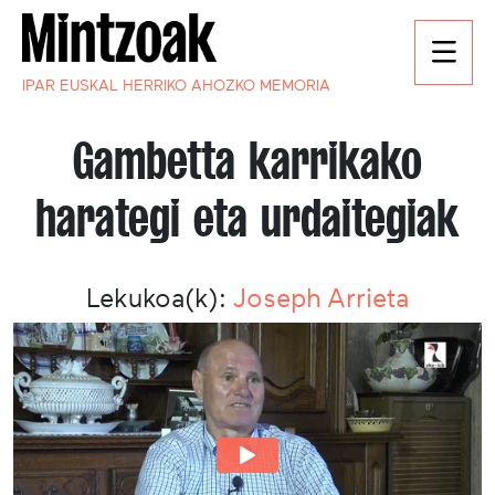
IPAR EUSKAL HERRIKO AHOZKO MEMORIA
Gambetta karrikako
harategi eta urdaitegiak
Lekukoa(k):
Joseph Arrieta