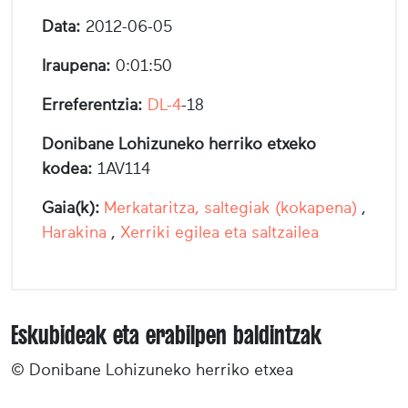
Data:
2012-06-05
Iraupena:
0:01:50
Erreferentzia:
DL-4
-18
Donibane Lohizuneko herriko etxeko
kodea:
1AV114
Gaia(k):
Merkataritza, saltegiak (kokapena)
,
Harakina
,
Xerriki egilea eta saltzailea
Eskubideak eta erabilpen baldintzak
© Donibane Lohizuneko herriko etxea